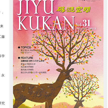
り，
将来
工藤
科学
 永
研究