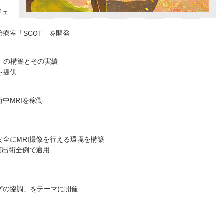
ジェ
療室「SCOT」を開発
ER」の構築とその実績
を提供
中MRIを稼働
全にMRI撮像を行える環境を構築
摘出術全例で適用
グの協調」をテーマに開催