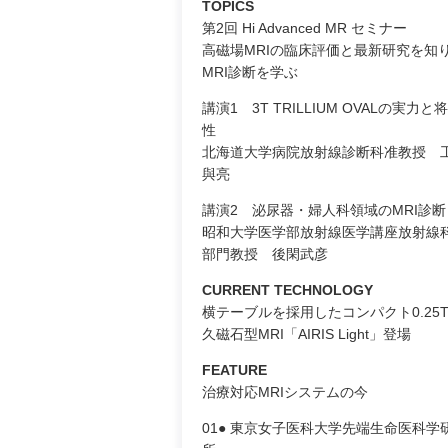
TOPICS
第2回 Hi Advanced MR セミナー
高磁場MRIの臨床評価と最新研究を知
MRI診断を学ぶ
講演1 3T TRILLIUM OVALの実力と
性
北海道大学病院放射線診断科准教授 
與亮
講演2 泌尿器・婦人科領域のMRI診断
昭和大学医学部放射線医学講座放射線
部門教授 後閑武彦
CURRENT TECHNOLOGY
横テーブルを採用したコンパクト0.25T
久磁石型MRI「AIRIS Light」登場
FEATURE
治療対応MRIシステムの今
01● 東京女子医科大学先端生命医科学