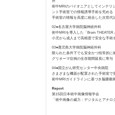
所
術中MRIのパイオニアとしてインテリ
ント手術室での情報誘導手術を究める
手術室の情報を高度に統合した次世代治
02●名古屋大学病院脳神経外科
術中MRIを導入した「Brain THEAT
小児から成人まで高精度で安全な手術
03●鹿児島大学病院脳神経外科
限られた条件下でも安全かつ恒常的に術
グリオーマ症例の生存期間延長に寄与
04●国立がん研究センター中央病院
さまざまな機器が配置された手術室で安
術中MRIガイドラインに基づき脳腫瘍
Report
第15回日本術中画像情報学会
「術中画像の威力：デジタルとアナロ