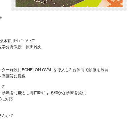
歩
の臨床有用性について
医学分野教授 原田雅史
施設にECHELON OVAL を導入し2 台体制で診療を展開
を高画質に撮像
ック
な検査・診断を可能とし専門医による確かな診療を提供
ズに対応
せんか？