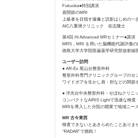
Fukuoka●特別講演
肩関節のMRI
上級者を目指す撮像と読影はじめの一
AIC八重洲クリニック 佐志隆士
第4回 Hi Advanced MRセミナー●講演
MRS，MRI を用いた脳機能代謝評価
徳島大学大学院医歯薬学研究部放射線
ユーザー訪問
● AR-Ex 尾山台整形外科
整形外科専門クリニックグループのセンター
ワイドボアを生かし肩・肘などの関節
● 洋光台中央整形外科・せぼねクリニ
コンパクトなAIRIS Lightで迅速
MRIを導入した分院の開業で地域ニー
MR 古今東西
検査できないとあきらめたことありま
“RADAR”で挑戦！