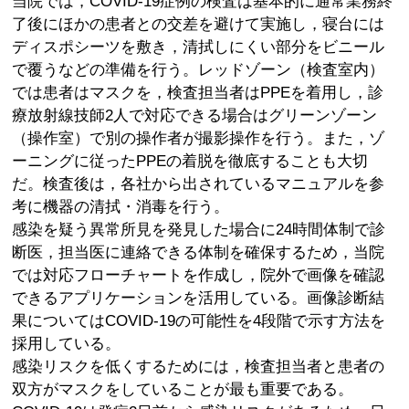
当院では，COVID-19症例の検査は基本的に通常業務終
了後にほかの患者との交差を避けて実施し，寝台には
ディスポシーツを敷き，清拭しにくい部分をビニール
で覆うなどの準備を行う。レッドゾーン（検査室内）
では患者はマスクを，検査担当者はPPEを着用し，診
療放射線技師2人で対応できる場合はグリーンゾーン
（操作室）で別の操作者が撮影操作を行う。また，ゾ
ーニングに従ったPPEの着脱を徹底することも大切
だ。検査後は，各社から出されているマニュアルを参
考に機器の清拭・消毒を行う。
感染を疑う異常所見を発見した場合に24時間体制で診
断医，担当医に連絡できる体制を確保するため，当院
では対応フローチャートを作成し，院外で画像を確認
できるアプリケーションを活用している。画像診断結
果についてはCOVID-19の可能性を4段階で示す方法を
採用している。
感染リスクを低くするためには，検査担当者と患者の
双方がマスクをしていることが最も重要である。