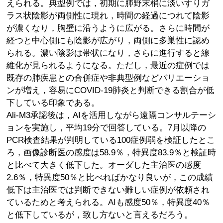
えられる。典型例では，初期に肺野末梢に淡いすりガ
ラス状陰影が両側性に現れ，時間の経過につれて陰影
が濃くなり，胸壁に沿うように広がる。さらに時間が
経つと中心側にも陰影が広がり，両側に多巣性に認め
られる。濃い陰影は帯状になり，さらに進行すると線
維化が見られるようになる。ただし，最近の症例では
既存の肺疾患との合併症や非典型例などバリエーショ
ンが増え，容易にCOVID-19肺炎と判断できる割合が低
下している印象である。
Ali-M3承認後は，AIを活用しながら遠隔コンサルテーシ
ョンを実施し，平均19分で回答している。7月以降の
PCR検査結果が判明している100症例弱を検証したとこ
ろ，画像診断医の感度は58.9％，特異度83.9％と検証時
と比べて大きく低下した。オーダした主治医の感度
2.6％，特異度50％と比べればかなり良いが，この成績
低下は主治医では判断できない難しい症例が依頼され
ているためと考えられる。AIも感度50％，特異度40％
と低下しているが，致し方ないと言えるだろう。