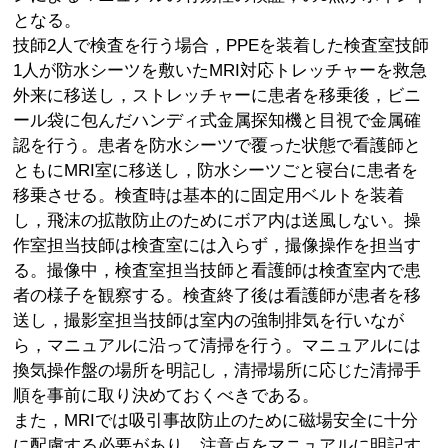
となる。
技師2人で検査を行う場合，PPEを装着した検査室技師
1人が防水シーツを敷いたMRI対応トレッチャーを救急
外来に移送し，ストレッチャーに患者を移乗後，ビニ
ール袋に包んだハンディ式金属探知機と目視で金属確
認を行う。患者を防水シーツで覆った状態で看護師と
ともにMRI室に移送し，防水シーツごと寝台に患者を
移乗させる。検査時は基本的に固定用ベルトを装着
し，飛沫の拡散防止のためにボア内は送風しない。操
作室担当技師は検査室には入らず，撮像操作を担当す
る。撮像中，検査室担当技師と看護師は検査室内で患
者の様子を観察する。検査終了後は看護師が患者を移
送し，撮影室担当技師は室内の強制排気を行いなが
ら，マニュアルに沿って清掃を行う。マニュアルには
換気操作盤の場所を明記し，清掃場所に応じた清掃手
順を事前に取り決めておくべきである。
また，MRIでは吸引事故防止のために磁場安全に十分
に配慮する必要があり，注意点をマニュアルに明記す