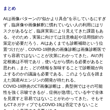
まとめ
AIは画像パターンの“似かより具合”を示しているにすぎ
ず，臨床像や画像解釈に慣れていない人の利用にはリ
スクがあるなど，臨床実装により見えてきた課題もあ
る。そのため，実装に向けては注意喚起や活用指針の
策定が必要だろう。AIはあくまでも診断補助という位
置づけだが，COVID-19肺炎の画像診断は画像診断医で
すら容易ではないことが次第にわかってきた。AIの判
定根拠は不明であり，使いながら慣れる必要があると
思われ，また，どの情報を加味することで診断能が向
上するのかの議論も必要である。このような点を踏ま
えた国産AIエンジンの開発が待たれる。
COVID-19肺炎のCT画像診断は，典型例ではその可能
性を強く示唆できるが，症例が急増している中で全体
を見渡すと容易ではないことがわかってきた。そもそ
もCTネガティブでもCOVID-19は否定できないこと