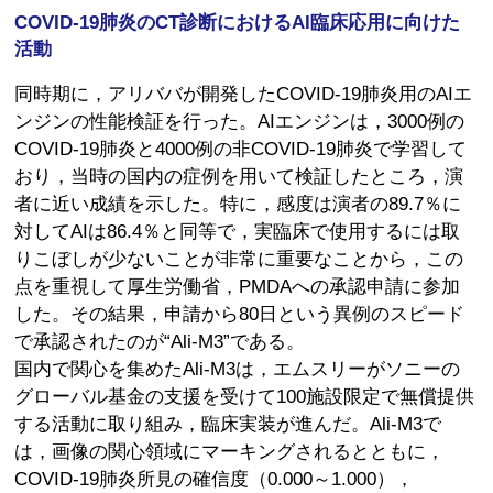
COVID-19肺炎のCT診断におけるAI臨床応用に向けた
活動
同時期に，アリババが開発したCOVID-19肺炎用のAIエ
ンジンの性能検証を行った。AIエンジンは，3000例の
COVID-19肺炎と4000例の非COVID-19肺炎で学習して
おり，当時の国内の症例を用いて検証したところ，演
者に近い成績を示した。特に，感度は演者の89.7％に
対してAIは86.4％と同等で，実臨床で使用するには取
りこぼしが少ないことが非常に重要なことから，この
点を重視して厚生労働省，PMDAへの承認申請に参加
した。その結果，申請から80日という異例のスピード
で承認されたのが“Ali-M3”である。
国内で関心を集めたAli-M3は，エムスリーがソニーの
グローバル基金の支援を受けて100施設限定で無償提供
する活動に取り組み，臨床実装が進んだ。Ali-M3で
は，画像の関心領域にマーキングされるとともに，
COVID-19肺炎所見の確信度（0.000～1.000），