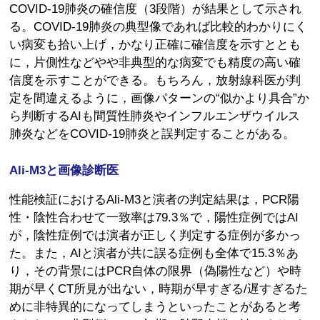
COVID-19肺炎の確信度（3段階）が結果として示され
る。COVID-19肺炎の典型像であれば比較的わかりにく
い病変も拾い上げ，かなり正確に確信度を示すととも
に，片側性などやや非典型的な病変でも精度の高い確
信度を示すことができる。もちろん，放射線科医が判
定を間違えるように，画像パターンの“似かより具合”か
ら判断するAIも間質性肺炎やインフルエンザウイルス
肺炎などをCOVID-19肺炎と誤判定することがある。
Ali-M3と画像診断医
性能検証におけるAli-M3と演者の判定結果は，PCR陽
性・陰性合わせて一致率は79.3％で，陽性症例ではAI
が，陰性症例では演者が正しく判定する症例が多かっ
た。また，AIと演者が共に誤る症例も全体で15.3％あ
り，その背景にはPCR自体の限界（偽陽性など）や時
期が早くCT所見が出ない，時期が早すぎる/遅すぎるた
めに非特異的になってしまうといったことがあると考