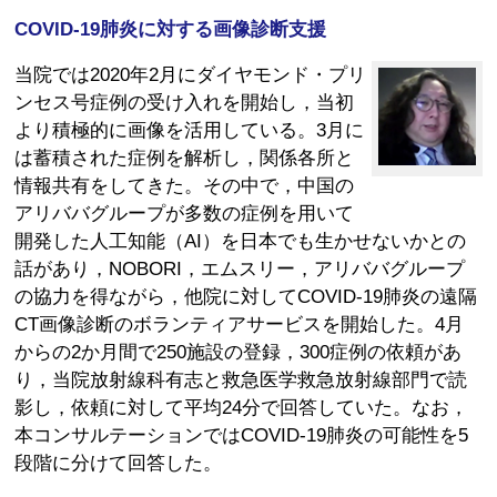
COVID-19肺炎に対する画像診断支援
当院では2020年2月にダイヤモンド・プリ
ンセス号症例の受け入れを開始し，当初
より積極的に画像を活用している。3月に
は蓄積された症例を解析し，関係各所と
情報共有をしてきた。その中で，中国の
アリババグループが多数の症例を用いて
開発した人工知能（AI）を日本でも生かせないかとの
話があり，NOBORI，エムスリー，アリババグループ
の協力を得ながら，他院に対してCOVID-19肺炎の遠隔
CT画像診断のボランティアサービスを開始した。4月
からの2か月間で250施設の登録，300症例の依頼があ
り，当院放射線科有志と救急医学救急放射線部門で読
影し，依頼に対して平均24分で回答していた。なお，
本コンサルテーションではCOVID-19肺炎の可能性を5
段階に分けて回答した。