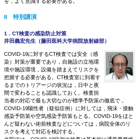
を，よく意識する必要がある。
II 特別講演
1．CT検査の感染防止対策
井田義宏先生（藤田医科大学病院放射線部）
COVID-19に対するCT検査では安全（感
染）対策が重要であり，自施設の立地環
境や施設環境，設備を踏まえてリスクを
把握する必要がある。CT検査室に到着す
るまでのトリアージの状況は，日中と夜
間で変わることも認識しておく。検査担
当者の対応で最も大切なのが標準予防策の徹底で，
COVID-19陽性者（疑似症例）に対しては，飛沫・接触
感染予防策や空気感染予防策もとる。COVID-19をほと
んど疑わない術前検査などについては，病院全体のリ
スクを考えて対応を検討する。