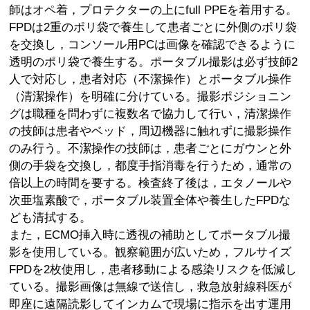
師はオペ着，プロテクターの上にfull PPEを着用する。
FPDは2重のポリ袋で養生して患者ごとに外側のポリ袋
を交換し，コンソール用PCは画像を確認できるように
透明のポリ袋で養生する。ポータブル撮影は必ず技師2
人で対応し，患者対応（不潔操作）とポータブル操作
（清潔操作）を明確に分けている。撮影ポジショニン
グは職種を問わずに複数名で協力して行い，清潔操作
の技師は患者やベッド，周辺機器に触れずに撮影操作
のみ行う。不潔操作の技師は，患者ごとにガウンと外
側の手袋を交換し，都度手指消毒を行うため，通常の
倍以上の時間を要する。検査終了後は，エタノールや
次亜塩素酸で，ポータブル装置全体や養生したFPDな
ども清拭する。
また，ECMO挿入時に透視の補助としてポータブル撮
影を使用している。観察範囲が広いため，フルサイズ
FPDを2枚使用し，患者移動による感染リスクを低減し
ている。撮影画像は無線で送信し，救急放射線科医が
即座に遠隔読影してインカムで現場に指示を出す運用