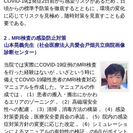
COVID-19は発症2日前から感染リスクがあるため，日
頃からの標準予防策を徹底するとともに，環境の変化
に応じてリスクを見極め，随時対策を見直すことも必
要である。
2．MRI検査の感染防止対策
山本晃義先生（社会医療法人共愛会戸畑共立病院画像
診断センター）
当院では実際にCOVID-19症例のMRI検査
を行った経験はないが，いざという時に
備えてCOVID-19陽性患者のMRI検査対応
マニュアルを作成した。マニュアルの作
成では，（1）患者の搬入・搬出にかかわ
るエリアのゾーニング，（2）高磁場安全
性への配慮，（3）清掃，消毒方法の構築，（4）感染
対策委員会，医療安全委員会の承認，（5）院内の感染
症対策方針の変更に応じた改定，（6）シミュレーショ
ンによるマニュアルの有効性の検証，の6点がポイント