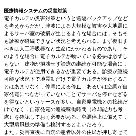
医療情報システムの災害対策
電子カルテの災害対策というと遠隔バックアップなど
を考えがちだが，津波による大規模な被害や大地震に
よるサーバ室の破損が生じるような場合には，そもそ
も診療が継続できない状況と考えられる。まず復旧す
べきは人工呼吸器など生命にかかわるものであり，そ
のような場合に電子カルテが動いている必要は必ずし
もない。建物が損壊せず診療の継続が可能な場合に，
電子カルテが使用できるかが重要である。診療が継続
可能な状況下で地震動だけで電子カルテが停止するこ
とはあまりなく，停電による停止，あるいは空調が自
家発電につながっていないことでサーバを停止せざる
を得ないというケースが多い。自家発電機との接続だ
けでなく，自家発電の連続稼働時間（冷却能力も考
慮）を確認しておく必要がある。空調停止に備えて，
大型扇風機の準備も検討するとよいだろう。
また，災害直後に自院の患者以外の住民が押し寄せて