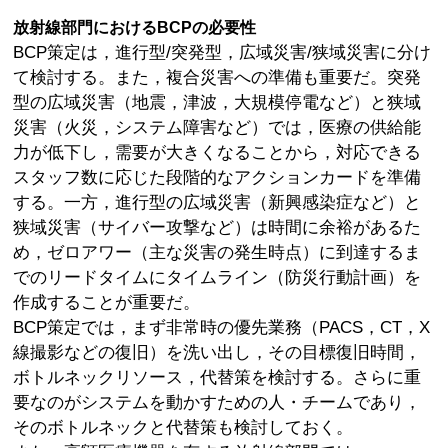
放射線部門におけるBCPの必要性
BCP策定は，進行型/突発型，広域災害/狭域災害に分け
て検討する。また，複合災害への準備も重要だ。突発
型の広域災害（地震，津波，大規模停電など）と狭域
災害（火災，システム障害など）では，医療の供給能
力が低下し，需要が大きくなることから，対応できる
スタッフ数に応じた段階的なアクションカードを準備
する。一方，進行型の広域災害（新興感染症など）と
狭域災害（サイバー攻撃など）は時間に余裕があるた
め，ゼロアワー（主な災害の発生時点）に到達するま
でのリードタイムにタイムライン（防災行動計画）を
作成することが重要だ。
BCP策定では，まず非常時の優先業務（PACS，CT，X
線撮影などの復旧）を洗い出し，その目標復旧時間，
ボトルネックリソース，代替策を検討する。さらに重
要なのがシステムを動かすための人・チームであり，
そのボトルネックと代替策も検討しておく。