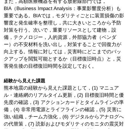
また，高額医療機器を有する放射線部門では，
BIA（Business Impact Analysis：事業影響度分析）も
重要である。BIAでは，モダリティごとに装置損傷の影
響度と発生確率を整理し，共に大きいところから予防
対策を行う。次いで，重要リソースとして建物，設
備，テクノロジー，人的資源，外部協力者（ベンダ
ー）の不安材料を洗い出し，対策することで回復力が
向上する。情報に対しては，災害時にどこまでのバッ
クアップを閲覧可能とするか（目標復旧時点）と，災
害発生後の目標復旧時間を設定しておく。
経験から見えた課題
熊本地震の経験から見えた課題として，(1) マニュア
ル・連絡網のリアルタイム更新，(2) 目標復旧時間と優
先度の確認，(3) アクションカードとタイムラインの準
備，(4) 非常用電源とライフラインの確認，(5) 災害に
強い組織，チーム力強化，(6) デジタルからアナログへ
の代替策，(7) 読影およびモダリティのモニタの震災対