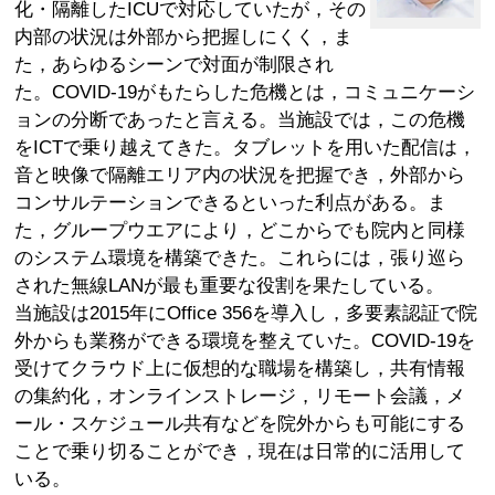
化・隔離したICUで対応していたが，その
内部の状況は外部から把握しにくく，ま
た，あらゆるシーンで対面が制限され
た。COVID-19がもたらした危機とは，コミュニケーシ
ョンの分断であったと言える。当施設では，この危機
をICTで乗り越えてきた。タブレットを用いた配信は，
音と映像で隔離エリア内の状況を把握でき，外部から
コンサルテーションできるといった利点がある。ま
た，グループウエアにより，どこからでも院内と同様
のシステム環境を構築できた。これらには，張り巡ら
された無線LANが最も重要な役割を果たしている。
当施設は2015年にOffice 356を導入し，多要素認証で院
外からも業務ができる環境を整えていた。COVID-19を
受けてクラウド上に仮想的な職場を構築し，共有情報
の集約化，オンラインストレージ，リモート会議，メ
ール・スケジュール共有などを院外からも可能にする
ことで乗り切ることができ，現在は日常的に活用して
いる。