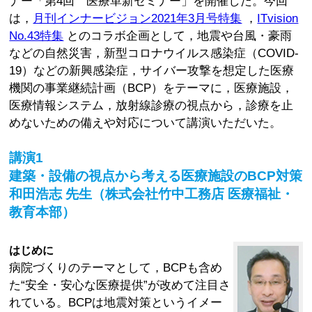
ナー「第4回 医療革新セミナー」を開催した。今回
は，
月刊インナービジョン2021年3月号特集
，
ITvision
No.43特集
とのコラボ企画として，地震や台風・豪雨
などの自然災害，新型コロナウイルス感染症（COVID-
19）などの新興感染症，サイバー攻撃を想定した医療
機関の事業継続計画（BCP）をテーマに，医療施設，
医療情報システム，放射線診療の視点から，診療を止
めないための備えや対応について講演いただいた。
講演1
建築・設備の視点から考える医療施設のBCP対策
和田浩志 先生（株式会社竹中工務店 医療福祉・
教育本部）
はじめに
病院づくりのテーマとして，BCPも含め
た“安全・安心な医療提供”が改めて注目さ
れている。BCPは地震対策というイメー