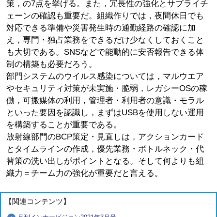
策，の7点を挙げる。また，冗長性の強化とサプライチ
ェーンの確認も重要だ。組織作りでは，夜間休日でも
対応できる準備や災害発生時の通勤経路の確認に加
え，専門・独占業務をできるだけ少なくしておくこと
も大切である。SNSなどで能動的に安否報告できる体
制の構築も必要だろう。
部門システムのウイルス感染については，マルウエア
やセキュリティ対策が未実施・脆弱，レガシーOSの稼
働，可搬媒体の利用，管理者・利用者の意識・モラル
といった要因を認識し，まずはUSBを使用しない運用
を構築することが重要である。
放射線部門のBCP策定・見直しは，アクションカード
とタイムラインの作成，優先業務・ボトルネック・代
替策の洗い出しがポイントとなる。そして何よりも組
織力＝チーム力の強化が重要だと言える。
【関連コンテンツ】