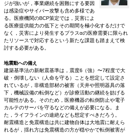
ジが強いが，事業継続を困難にする要因
は感染症やサイバー攻撃も含め多様であ
る。医療機関のBCP策定では，災害によ
る医療提供能力の低下とその期間を極小化するだけで
なく，災害により発生するプラスαの医療需要に限られ
たリソースで対応するという新たな課題も踏まえて検
討する必要がある。
地震動への備え
建築基準法の新耐震基準は，震度6（強）〜7程度で大
破・倒壊しない（人命を守る）ことを想定して設定さ
れているが，非構造部材の被害（天井や照明器具の落
下，機械設備の転倒など）が診療活動の継続を妨げる
可能性がある。そのため，医療機器の転倒防止や電子
カルテのサーバを守るなどの備えが必要になる。ま
た，ライフラインの途絶なども想定すべきだろう。
耐震構造と免震構造は共に建物自体は大地震に耐えら
れるが，揺れ方は免震構造の方が穏やかで転倒被害が