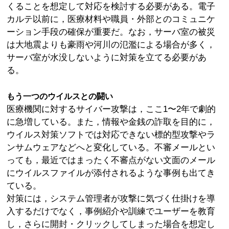
くることを想定して対応を検討する必要がある。電子
カルテ以前に，医療材料や職員・外部とのコミュニケ
ーション手段の確保が重要だ。なお，サーバ室の被災
は大地震よりも豪雨や河川の氾濫による場合が多く，
サーバ室が水没しないように対策を立てる必要があ
る。
もう一つのウイルスとの闘い
医療機関に対するサイバー攻撃は，ここ1〜2年で劇的
に急増している。また，情報や金銭の詐取を目的に，
ウイルス対策ソフトでは対応できない標的型攻撃やラ
ンサムウェアなどへと変化している。不審メールとい
っても，最近ではまったく不審点がない文面のメール
にウイルスファイルが添付されるような事例も出てき
ている。
対策には，システム管理者が攻撃に気づく仕掛けを導
入するだけでなく，事例紹介や訓練でユーザーを教育
し，さらに開封・クリックしてしまった場合を想定し