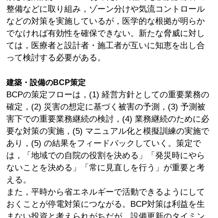
整備などに取り組み，ゾーン分けや気流コントロール
などの対策を実施しているが，医学的な根拠が明らか
でなければ有効性を確保できない。新たな脅威に対し
ては，医療者と設計者・施工者が互いに知恵を出し合
って検討する必要がある。
建築・設備のBCP策定
BCPの策定フローは，(1) 経営方針としての重要業務の
確定，(2) 災害の想定に基づく被害の予測，(3) 予測被
害下での重要業務継続の検討，(4) 業務継続のために必
要な対策の実施，(5) マニュアル化と模擬訓練の実施で
あり，(5) の結果をフィードバックしていく。策定で
は，「地域での自院の役割を決める」「発災時にやら
ないことを決める」「常に見直しを行う」が重要と考
える。
また，平時から省エネルギーで活動できるようにして
おくことが停電対策につながる。BCP対策は利益を生
まない投資と考えられがちだが，設備更新のタイミン