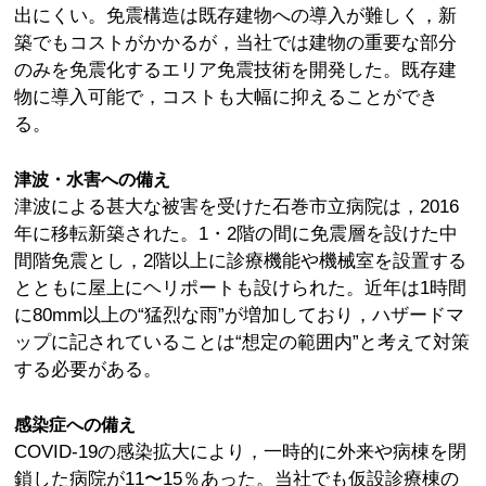
出にくい。免震構造は既存建物への導入が難しく，新
築でもコストがかかるが，当社では建物の重要な部分
のみを免震化するエリア免震技術を開発した。既存建
物に導入可能で，コストも大幅に抑えることができ
る。
津波・水害への備え
津波による甚大な被害を受けた石巻市立病院は，2016
年に移転新築された。1・2階の間に免震層を設けた中
間階免震とし，2階以上に診療機能や機械室を設置する
とともに屋上にヘリポートも設けられた。近年は1時間
に80mm以上の“猛烈な雨”が増加しており，ハザードマ
ップに記されていることは“想定の範囲内”と考えて対策
する必要がある。
感染症への備え
COVID-19の感染拡大により，一時的に外来や病棟を閉
鎖した病院が11〜15％あった。当社でも仮設診療棟の