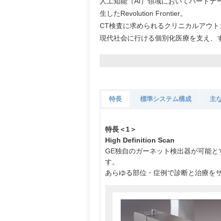
人工知能（AI）領域においてパートナ
生したRevolution Frontier。
CT検査に求められるクリニカルアウト
現代社会に行ける個別化医療を支え、
特長
標準システム構成
主
特長＜1＞
High Definition Scan
GE独自のガーネット検出器が可能と
す。
あらゆる部位・症例で診断と治療を