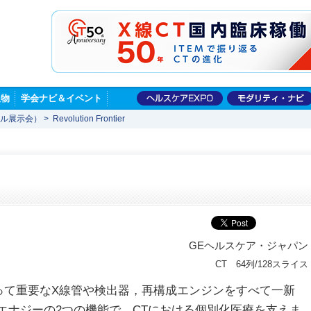
版物
学会ナビ＆イベント
ャル展示会）
>
Revolution Frontier
GEヘルスケア・ジャパン
CT 64列/128スライス
rは，CTにとって重要なX線管や検出器，再構成エンジンをすべて一新
エナジーの2つの機能で，CTにおける個別化医療を支えま