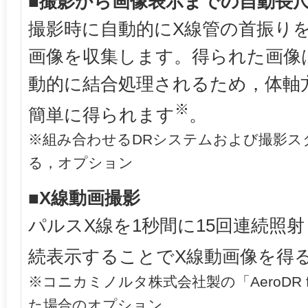
■撮影から画像表示までの自動長
撮影時に自動的にX線管の首振りを
画像を収集します。得られた画像
動的に結合処理されるため，体軸
※
簡単に得られます
。
※組み合わせるDRシステムおよび撮影ス
る，オプション
■X線動画撮影
パルスX線を1秒間に15回連続照
続表示することでX線動画像を得
※コニカミノルタ株式会社製の「AeroDR fi
た場合のオプション