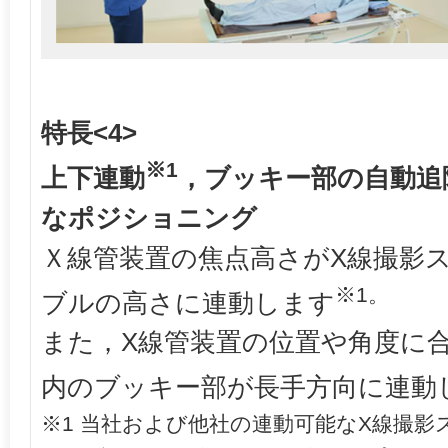
特長<4>
※1
上下連動
，ブッキー部の自動追
なポジショニング
Ｘ線管装置の焦点高さがX線撮影
※1。
ブルの高さに連動します
また，X線管装置の位置や角度に
内のブッキー部が長手方向に連動
※1 当社および他社の連動可能なX線撮影