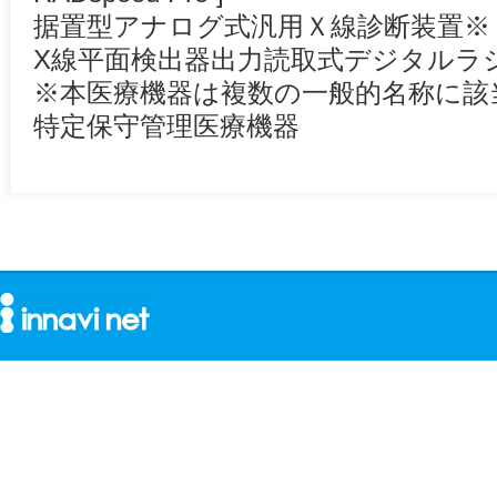
据置型アナログ式汎用Ｘ線診断装置※
X線平面検出器出力読取式デジタルラ
※本医療機器は複数の一般的名称に該
特定保守管理医療機器