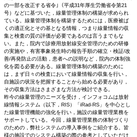
の一部を改正する省令｣（平成31年厚生労働省令第21
号）などに基づいた，線量管理体制の構築が求められ
ている。線量管理体制を構築するためには，医療被ば
くの適正化とその基となる情報，つまり線量情報の収
集と検査の質の評価が必要であるのは言うまでもな
い。また，院内で診療用放射線安全管理のための研修
の実施や，有害事象発生時の報告手順の確立・検証/改
善/再発防止の活動，患者への説明など，院内の体制強
化を図る必要がある。線量管理体制の構築のために
は，まず日々の検査において線量情報の収集を行い，
自施設の状況を把握することから始める必要があり，
その収集方法はさまざまな方法が検討できる。
昨今の線量管理のニーズを受け，インフォコムは放射
線情報システム（以下，RIS）「iRad-RS」を中心とし
た線量管理機能の強化を行い，施設の線量管理業務を
サポートしている。今回，線量管理業務の体制づくり
のための，弊社システムの導入事例をご紹介する。皆
様の施設でのシステム構築の際の参考としていただけ