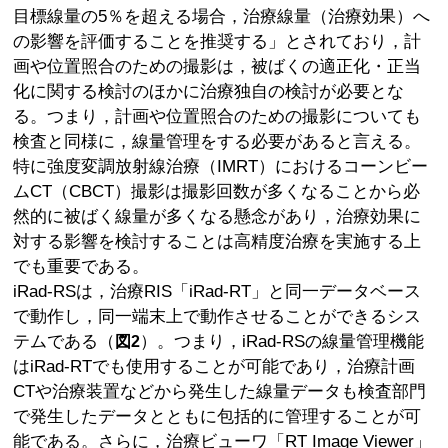
目標線量の5％を超える場合，治療線量（治療効果）へ
の影響を評価することを推奨する」とされており，計
画や位置照合のための撮影は，被ばくの適正化・正当
化に関する検討のほかに治療独自の検討が必要とな
る。つまり，計画や位置照合のための撮影についても
検査と同様に，線量管理をする必要があると言える。
特に強度変調放射線治療（IMRT）におけるコーンビー
ムCT（CBCT）撮影は撮影回数が多くなることから必
然的に被ばく線量が多くなる懸念があり，治療効果に
対する影響を検討することは高精度治療を実施する上
でも重要である。
iRad-RSは，治療RIS「iRad-RT」と同一データベース
で動作し，同一端末上で動作させることができるシス
テムである（
）。つまり，iRad-RSの線量管理機能
図2
はiRad-RTでも使用することが可能であり，治療計画
CTや治療装置などから発生した線量データも検査部門
で発生したデータとともに包括的に管理することが可
能である。さらに，治療ビューワ「RT Image Viewer」