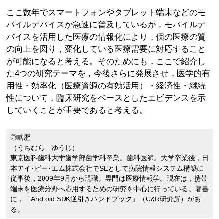
ここ数年でスマートフォンやタブレット端末などのモ
バイルデバイスが急速に普及しているが，モバイルデ
バイスを活用した医療の情報化により，個の医療の質
の向上を図り，変化している医療需要に対応すること
が可能になると考える。そのためにも，ここで紹介し
た4つの研究テーマを，今後さらに発展させ，医学的有
用性・効率化（医療資源の有効活用）・経済性・継続
性について，臨床研究をベースとしたエビデンスを示
していくことが重要であると考える。
◎略歴
（うちむら ゆうじ）
東京医科歯科大学歯学部歯学科卒業。歯科医師。大学卒業後，日
本アイ･ビー･エム株式会社でSEとして病院情報システム構築に
従事後，2009年9月から現職。専門は医療情報学。現在は，携帯
端末を医療分野へ応用するための研究を中心に行っている。著書
に，「Android SDK逆引きハンドブック」（C&R研究所）があ
る。