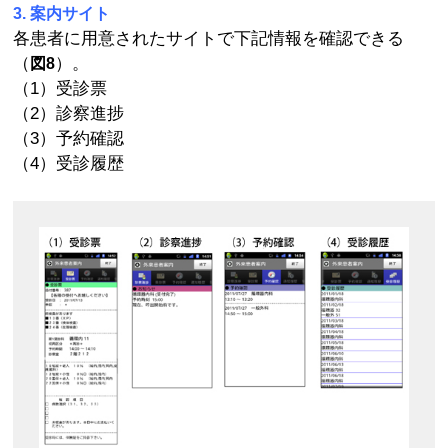
3. 案内サイト
各患者に用意されたサイトで下記情報を確認できる
（
）。
図8
（1）受診票
（2）診察進捗
（3）予約確認
（4）受診履歴