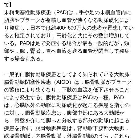
て】
末梢閉塞性動脈疾患（PAD)は，手や足の末梢血管内に
脂肪やプラークが蓄積し血管が狭くなる動脈硬化によ
り発症し，日本では約400~600万人の患者が罹患してい
ると推定されており，高齢化と共にその数は増加して
いる。PADは足で発症する場合が最も一般的だが，頸
部や，腕，腎臓，胃へ血液を送る血管が閉塞して発症
する場合もある。
一般的に腸骨動脈疾患としてよく知られている大動脈
腸骨動脈閉塞性疾患（AIOD）は，腸骨動脈がプラーク
の蓄積により狭くなり，下肢の血流を低下させること
により発生する。腸骨動脈疾患はPADの一種。PAD
は，心臓以外の動脈に動脈硬化が起こる疾患を指すの
に対し，腸骨動脈疾患は，腹部中部にある大動脈か
ら，骨盤を介して脚へと分岐する部分の動脈に起こる
疾患を指す。腸骨動脈疾患は，腎動脈下腹部大動脈，
総腸骨動脈，内腸骨動脈，外腸骨動脈のうち，これら