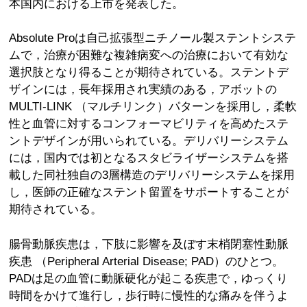
本国内における上市を発表した。
Absolute Proは自己拡張型ニチノール製ステントシステ
ムで，治療が困難な複雑病変への治療において有効な
選択肢となり得ることが期待されている。ステントデ
ザインには，長年採用され実績のある，アボットの
MULTI-LINK （マルチリンク）パターンを採用し，柔軟
性と血管に対するコンフォーマビリティを高めたステ
ントデザインが用いられている。デリバリーシステム
には，国内では初となるスタビライザーシステムを搭
載した同社独自の3層構造のデリバリーシステムを採用
し，医師の正確なステント留置をサポートすることが
期待されている。
腸骨動脈疾患は，下肢に影響を及ぼす末梢閉塞性動脈
疾患 （Peripheral Arterial Disease; PAD）のひとつ。
PADは足の血管に動脈硬化が起こる疾患で，ゆっくり
時間をかけて進行し，歩行時に慢性的な痛みを伴うよ