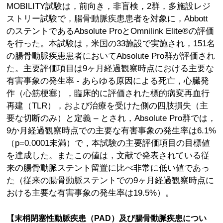
MOBILITY試験は，前向き，非盲検，2群，多施設レジ
ストリー試験で，腸骨動脈疾患患者を対象に，Abbott
のステントであるAbsolute ProとOmnilink Elite®の評価
を行った。本試験は，米国の33施設で実施され，151名
の腸骨動脈疾患患者においてAbsolute Pro群が評価され
た。主要評価項目は9ヶ月経過観察時点における主要な
有害事象の発生率 - あらゆる原因による死亡，心臓発
作（心筋梗塞），臨床的に評価された標的病変再血行
再建（TLR），および治療を受けた側の四肢損失（主
要な切断のみ）と定義 – とされ，Absolute Pro群では，
9か月経過観察時点での主要な有害事象の発生率は6.1%
（p=0.0001未満）で，本試験の主要評価項目の目標値
を達成した。またこの値は，文献で発表されている従
来の腸骨動脈ステント留置に比べ非常に低い値であっ
た（従来の腸骨動脈ステントでの9ヶ月経過観察時点に
おける主要な有害事象の発生率は19.5%）。
【末梢閉塞性動脈疾患（PAD）及び腸骨動脈疾患につい