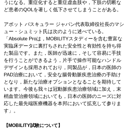
うになる。重症化すると重症虚血肢や，下肢の切断な
ど患者のQOLを著しく低下させてしまうことがある。
アボット バスキュラー ジャパン代表取締役社長のマシ
ュー・シュミット氏は次のように述べている。
「Absolute Proは，MOBILITYスタディーを含む豊富な
実臨床データに裏打ちされた安全性と有効性を持ち得
た製品です。また，医師が迅速に，そして容易に手技
を行うことができるよう，片手で操作可能なハンドル
デザインも採用されており，同製品が，日本の医師の
PAD治療において，安全な腸骨動脈疾患治療の手助け
となり，新たな治療オプションとなることを期待して
います。今後も我々は冠動脈疾患治療領域に加え，末
梢血管治療領域においても，日本の医師のニーズに対
応した最先端医療機器を本邦において拡充して参りま
す」。
【MOBILITY試験について】