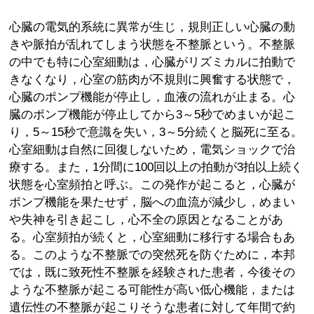
心臓の電気的系統に異常が生じ，規則正しい心臓の動
きや脈拍が乱れてしまう状態を不整脈という。不整脈
の中でも特に心室細動は，心臓がリズミカルに拍動で
きなくなり，心室の筋肉が不規則に興奮する状態で，
心臓のポンプ機能が停止し，血液の流れが止まる。心
臓のポンプ機能が停止してから3～5秒でめまいが起こ
り，5～15秒で意識を失い，3～5分続くと脳死に至る。
心室細動は自然に回復しないため，電気ショックで治
療する。また，1分間に100回以上の拍動が3拍以上続く
状態を心室頻拍と呼ぶ。この発作が起こると，心臓が
ポンプ機能を果たせず，脳への血流が減少し，めまい
や失神を引き起こし，心不全の原因となることがあ
る。心室頻拍が続くと，心室細動に移行する場合もあ
る。このような不整脈での突然死を防ぐために，本邦
では，既に致死性不整脈を経験された患者，今後その
ような不整脈が起こる可能性が高い低心機能，または
遺伝性の不整脈が起こりそうな患者に対して年間で約