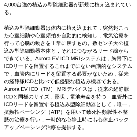
4,000台強の植込み型除細動器が新規に植え込まれてい
る。
植込み型除細動器は体内に植え込まれて，突然起こっ
た心室細動や心室頻拍を自動的に検知し，電気治療を
行って心臓の動きを正常に戻すもの。数センチ大の植
込み型除細動器本体と，それにつながるリード線から
できている。Aurora EV ICD MRIシステムは，胸骨下に
ICDリードを留置するこれまでにない画期的なシステム
で，血管内にリードを留置する必要がないため，従来
の経静脈ICDと比べて低侵襲な植込み機器である。
Aurora EV ICD（TM） MRIデバイスは，従来の経静脈
ICDと同様のサイズ，形状，電池寿命を持つ。血管外に
ICDリードを留置する植込み型除細動器として，唯一，
抗頻拍ペーシング（ATP）を用いて致死性頻脈性不整
脈の治療を行い，一時的な心静止時にも心休止バック
アップペーシング治療を提供する。