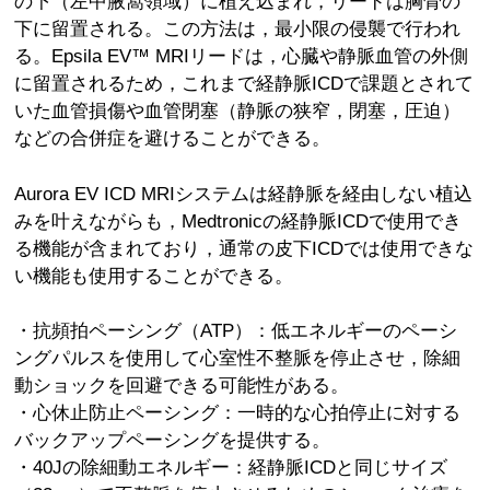
の下（左中腋窩領域）に植え込まれ，リードは胸骨の
下に留置される。この方法は，最小限の侵襲で行われ
る。Epsila EV™ MRIリードは，心臓や静脈血管の外側
に留置されるため，これまで経静脈ICDで課題とされて
いた血管損傷や血管閉塞（静脈の狭窄，閉塞，圧迫）
などの合併症を避けることができる。
Aurora EV ICD MRIシステムは経静脈を経由しない植込
みを叶えながらも，Medtronicの経静脈ICDで使用でき
る機能が含まれており，通常の皮下ICDでは使用できな
い機能も使用することができる。
・抗頻拍ペーシング（ATP）：低エネルギーのペーシ
ングパルスを使用して心室性不整脈を停止させ，除細
動ショックを回避できる可能性がある。
・心休止防止ペーシング：一時的な心拍停止に対する
バックアップペーシングを提供する。
・40Jの除細動エネルギー：経静脈ICDと同じサイズ