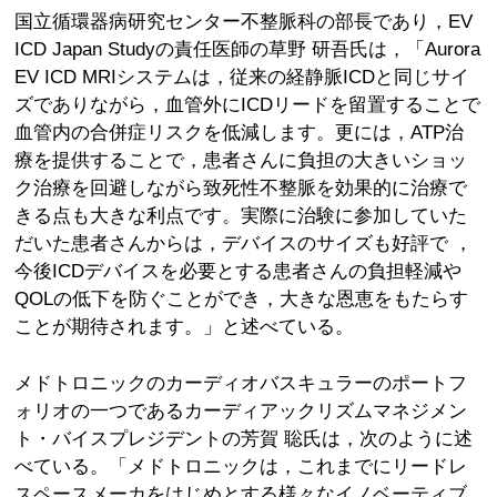
国立循環器病研究センター不整脈科の部長であり，EV
ICD Japan Studyの責任医師の草野 研吾氏は，「Aurora
EV ICD MRIシステムは，従来の経静脈ICDと同じサイ
ズでありながら，血管外にICDリードを留置することで
血管内の合併症リスクを低減します。更には，ATP治
療を提供することで，患者さんに負担の大きいショッ
ク治療を回避しながら致死性不整脈を効果的に治療で
きる点も大きな利点です。実際に治験に参加していた
だいた患者さんからは，デバイスのサイズも好評で ，
今後ICDデバイスを必要とする患者さんの負担軽減や
QOLの低下を防ぐことができ，大きな恩恵をもたらす
ことが期待されます。」と述べている。
メドトロニックのカーディオバスキュラーのポートフ
ォリオの一つであるカーディアックリズムマネジメン
ト・バイスプレジデントの芳賀 聡氏は，次のように述
べている。「メドトロニックは，これまでにリードレ
スペースメーカをはじめとする様々なイノベーティブ