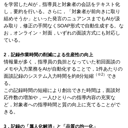
を学習したAIが，指導員と対象者の会話をテキスト化
し，要約を行いる。さらに，「対象者が前向きに取り
組めそうか」といった発言のニュアンスまでもAIが汲
み取り，修正の手間なくSOAP形式で自動生成する。な
お，オンライン・対面，いずれの面談方式にも対応し
ている。
2．記録作業時間の削減による生産性の向上
情報量が多く，指導員の負担となっていた初回面談の
メモや入力業務をAIが自動化することで，1件あたりの
（※2）
面談記録のシステム入力時間を約8分短縮
でき
る。
この記録時間の短縮により創出できた時間は，面談対
応件数の増加や，一人ひとりへの指導内容の充実な
ど，対象者への指導時間と質の向上に充てることがで
きる。
3．記録の「属人化解消」と「品質の均一化」