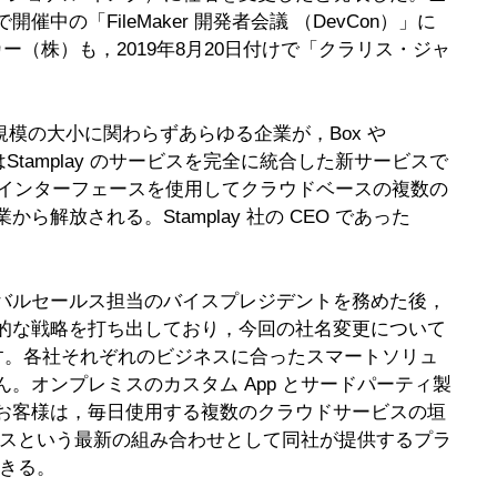
FileMaker 開発者会議 （DevCon）」に
カー（株）も，2019年8月20日付けで「クラリス・ジャ
，規模の大小に関わらずあらゆる企業が，Box や
はStamplay のサービスを完全に統合した新サービスで
感的なインターフェースを使用してクラウドベースの複数の
される。Stamplay 社の CEO であった
c. にて6年間グローバルセールス担当のバイスプレジデントを務めた後，
るという意欲的な戦略を打ち出しており，今回の社名変更について
味です。各社それぞれのビジネスに合ったスマートソリュ
オンプレミスのカスタム App とサードパーティ製
お客様は，毎日使用する複数のクラウドサービスの垣
ビスという最新の組み合わせとして同社が提供するプラ
できる。