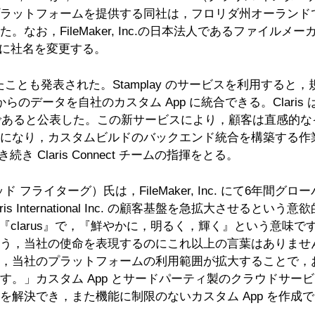
トフォームを提供する同社は，フロリダ州オーランドで開催中の「
お，FileMaker, Inc.の日本法人であるファイルメー
td.）に社名を変更する。
したことも発表された。Stamplay のサービスを利用すると
らのデータを自社のカスタム App に統合できる。Claris 
開始する予定であると公表した。この新サービスにより，顧客は直
り，カスタムビルドのバックエンド統合を構築する作業から解放
引き続き Claris Connect チームの指揮をとる。
d Freitag（ブラッド フライターグ）氏は，FileMaker, In
is International Inc. の顧客基盤を急拡大させ
語の『clarus』で，『鮮やかに，明るく，輝く』という意
う，当社の使命を表現するのにこれ以上の言葉はありません。
り，当社のプラットフォームの利用範囲が拡大することで，
す。」カスタム App とサードパーティ製のクラウドサー
解決でき，また機能に制限のないカスタム App を作成