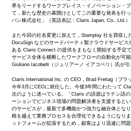
界をリードするワークプレイス・イノベーション・プラッ
て，新たな歴史の幕開けとしてこの重要な発表を行った。な
パン株式会社」（英語表記：Claris Japan, Co., L
また今回の社名変更に加えて，Stamplay 社を買収
DocuSign などのサードパーティ製クラウドサービスか
ある Claris Connect の提供をまもなく
サービス全体を横断したワークフローの自動化が可能にな
Giuliano Iacobelli（ジュリアーノ イアコベリ）氏が
Claris International Inc. の CEO，Bra
今年3月にCEOに就任した。今後3年間にわたって Clar
次のように述べている。「Claris の語源はラテン
ーションでビジネス現場の問題解決者を支援するとい
のサービスが，最新で多機能かつ強力な融合体とな
根を越えて業務プロセスを合理化できるようになりま
ットフォームが拡張するため，顧客はより迅速に問題を