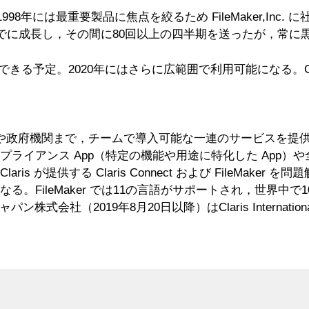
，1998年には最重要製品に焦点を絞るため FileMaker,Inc. に
までに成長し，その間に80回以上の四半期を送ったが，常に
できる予定。2020年にはさらに広範囲で利用可能になる。Claris 
から大企業や政府機関まで，チームで導入可能な一連のサービスを提供する Wor
ライアンス App（特定の機能や用途に特化した App）
 が提供する Claris Connect および FileMak
eMaker では11の言語がサポートされ，世界中で100万人以上
パン株式会社（2019年8月20日以降）はClaris Internation