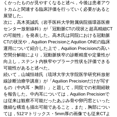
くかったものが見やすくなると述べ，今後は患者アウ
トカムと関連する臨床評価を行っていく必要があると
展望した。
次に，高木英誠氏（岩手医科大学附属病院循環器医療
センター放射線科）が「冠動脈CTの現状と超高精細CT
の可能性」を発表した。高木氏は同院における冠動脈
CTの状況や，Aquilion PrecisionとAquilion ONEの臨床
運用について紹介した上で，Aquilion Precisionの高い
空間分解能により，冠動脈狭窄の診断精度や定量性が
向上し，ステント内狭窄やプラーク性状を評価できる
可能性があると述べた。
続いて，山城恒雄氏（琉球大学大学院医学研究科放射
線診断治療学講座）が「Aquilion Precisionだけが写す
もの（中内耳・胸部）」と題して，同院での初期経験
を報告した。中内耳については，Aquilion Precisionで
は従来は観察不可能だったあぶみ骨や卵円窓といった
微細な構造も描出可能であること，また，胸部につい
ては，512マトリックス・5mm厚の画像でも従来CTよ