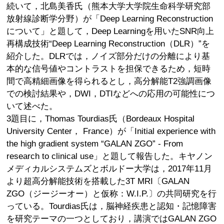
続いて，北島美香氏（熊本大学大学院生命科学研究部
放射線診断学分野）が「Deep Learning Reconstruction
について」と題して，Deep Learningを用いたSNR向上
再構成技術“Deep Learning Reconstruction（DLR）”を
紹介した。DLRでは，ノイズ部分だけの分離により基
本的な信号値やコントラストを担保できるため，短時
間で高精細画像を得られるとし，高分解能T2強調画像
での検討結果や，DWI，DTIなどへの応用の可能性につ
いて述べた。
3題目に，Thomas Tourdias氏（Bordeaux Hospital
University Center， France）が「Initial experience with
the high gradient system “GALAN ZGO” - From
research to clinical use」と題して報告した。キヤノン
メディカルシステムズとボルドー大学は，2017年11月
より超高分解能技術を搭載した3T MRI〔GALAN
ZGO（ジージーオー）と仮称：W.I.P.〕の共同研究を行
っている。Tourdias氏は，脳神経疾患と認知・記憶障害
を研究テーマの一つとしており，講演ではGALAN ZGO