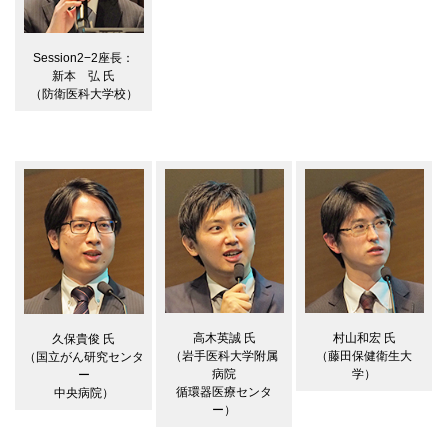
Session2−2座長：
新本 弘 氏
（防衛医科大学校）
高木英誠 氏
村山和宏 氏
久保貴俊 氏
（岩手医科大学附属
（藤田保健衛生大
（国立がん研究センタ
病院
学）
ー
循環器医療センタ
中央病院）
ー）