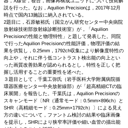
器，X線管，寝台，画像再構成ユニットについて技術解
説を行った。なお，Aquilion Precisionは，2017年12月
時点で国内13施設に納入されている。
2題目に，石原敏裕氏（国立がん研究センター中央病院
放射線技術部放射線診断技術室）が，「Aquilion
Precisionの性能と物理特性」と題して発表した。同院
で行ったAquilion Precisionの性能評価，物理評価の結
果を供覧し，0.25mm，1792ch収集により解像度特性の
向上や，それに伴う低コントラスト検出能の向上とい
った画質改善効果が認められるとし，特性を正しく把
握し活用することの重要性を述べた。
３題目として，千葉工弥氏（岩手医科大学附属病院循
環器医療センター中央放射線部）が「超高精細CTの臨
床展開」を報告した。千葉氏は，Aquilion Precisionの
スキャンモード〔NR（通常モード：0.5mm×896ch）と
SHR（高精細モード：0.25mm×1792ch）〕による見え
方の違いについて，ファントム検討の結果や臨床画像
を提示し，SHRにより狭窄率評価や細い血管の描出能