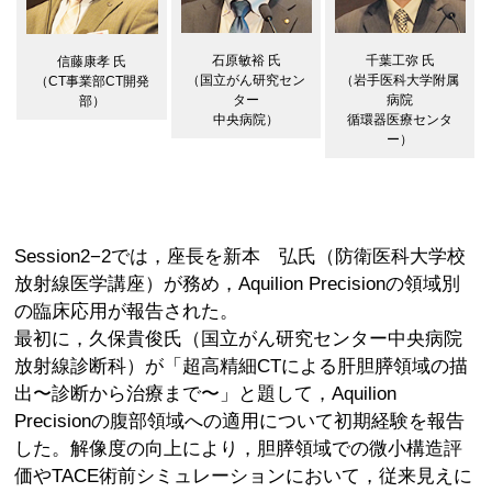
石原敏裕 氏
千葉工弥 氏
信藤康孝 氏
（国立がん研究セン
（岩手医科大学附属
（CT事業部CT開発
ター
病院
部）
中央病院）
循環器医療センタ
ー）
Session2−2では，座長を新本 弘氏（防衛医科大学校
放射線医学講座）が務め，Aquilion Precisionの領域別
の臨床応用が報告された。
最初に，久保貴俊氏（国立がん研究センター中央病院
放射線診断科）が「超高精細CTによる肝胆膵領域の描
出〜診断から治療まで〜」と題して，Aquilion
Precisionの腹部領域への適用について初期経験を報告
した。解像度の向上により，胆膵領域での微小構造評
価やTACE術前シミュレーションにおいて，従来見えに