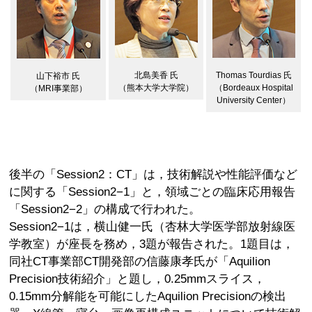
北島美香 氏
Thomas Tourdias 氏
山下裕市 氏
（熊本大学大学院）
（Bordeaux Hospital
（MRI事業部）
University Center）
後半の「Session2：CT」は，技術解説や性能評価など
に関する「Session2−1」と，領域ごとの臨床応用報告
「Session2−2」の構成で行われた。
Session2−1は，横山健一氏（杏林大学医学部放射線医
学教室）が座長を務め，3題が報告された。1題目は，
同社CT事業部CT開発部の信藤康孝氏が「Aquilion
Precision技術紹介」と題し，0.25mmスライス，
0.15mm分解能を可能にしたAquilion Precisionの検出