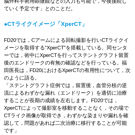
脳外科手術用顕微鏡などの入力も可能で，今後接続し
ていく予定です」とのことだ。
●CTライクイメージ「XperCT」
FD20では，Cアームによる回転撮影を行いCTライクイ
メージを取得する“XperCT”を搭載している。同センタ
ーでは，術中にXperCTを行ってステントグラフト留置
後のエンドリークの有無の確認などを行っている。福
田医長は，FD20におけるXperCTの有用性について，次
のように語る。
「ステントグラフト症例では，留置後，血管分枝の逆
流によるわずかな漏れ（エンドリーク）を適切に治療
することが長期の成績を左右します。FD20では，
XperCTによって撮影室を移動することなく，その場で
CTライク画像が取得でき，わずかな染まりや漏れを確
認して，問題があれば二次治療に移行することが可能
です」