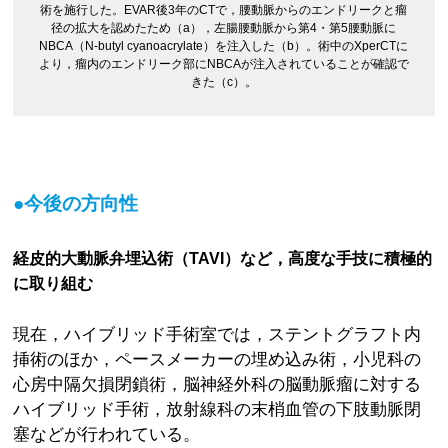
術を施行した。EVAR後3年のCTで，腰動脈からのエンドリークと瘤
径の拡大を認めたため（a），左腸腰動脈から第4・第5腰動脈に
NBCA（N-butyl cyanoacrylate）を注入した（b）。術中のXperCTに
より，瘤内のエンドリーク部にNBCAが注入されていることが確認で
きた（c）。
●今後の方向性
経皮的大動脈弁埋込術（TAVI）など，高度な手技に積極的
に取り組む
現在，ハイブリッド手術室では，ステントグラフト内
挿術のほか，ペースメーカーの埋め込み術，小児科の
心房中隔欠損閉鎖術，脳神経外科の脳動脈瘤に対する
ハイブリッド手術，放射線科の末梢血管の下肢動脈閉
塞などが行われている。