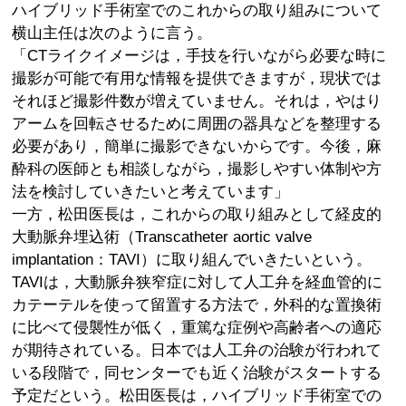
ハイブリッド手術室でのこれからの取り組みについて
横山主任は次のように言う。
「CTライクイメージは，手技を行いながら必要な時に
撮影が可能で有用な情報を提供できますが，現状では
それほど撮影件数が増えていません。それは，やはり
アームを回転させるために周囲の器具などを整理する
必要があり，簡単に撮影できないからです。今後，麻
酔科の医師とも相談しながら，撮影しやすい体制や方
法を検討していきたいと考えています」
一方，松田医長は，これからの取り組みとして経皮的
大動脈弁埋込術（Transcatheter aortic valve
implantation：TAVI）に取り組んでいきたいという。
TAVIは，大動脈弁狭窄症に対して人工弁を経血管的に
カテーテルを使って留置する方法で，外科的な置換術
に比べて侵襲性が低く，重篤な症例や高齢者への適応
が期待されている。日本では人工弁の治験が行われて
いる段階で，同センターでも近く治験がスタートする
予定だという。松田医長は，ハイブリッド手術室での