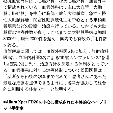
心臓血管外科は，心臓外科，小児心臓外科，血管外科
で構成されている。血管外科は，主に大血管（大動
脈，肺動脈）を中心に胸部・腹部大動脈瘤，急性・慢
性大動脈解離，閉塞性動脈硬化症を中心とする末梢血
管疾患などの診断・治療を行っている。なかでも大動
脈瘤の治療件数が多く，これまでに大動脈手術は胸部
3000件，腹部2000件を超え，国内でも有数の手術件数
を誇る。
血管疾患に関しては，血管外科医5名に加え，放射線科
医4名，血管内科医3名による“血管カンファレンス”を週
1回定期的に行い，治療方針を決定する体制をとってい
る。血管疾患に対する診療体制について松田医長は，
「診断から術後のQOLまで含めて，患者さんにあった
最適な治療を提供できるように，各科が協力して総合
的に判断する体制です」と説明する。
■Allura Xper FD20を中心に構成された本格的なハイブリ
ッド手術室