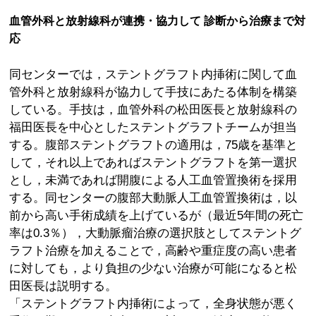
血管外科と放射線科が連携・協力して 診断から治療まで対
応
同センターでは，ステントグラフト内挿術に関して血
管外科と放射線科が協力して手技にあたる体制を構築
している。手技は，血管外科の松田医長と放射線科の
福田医長を中心としたステントグラフトチームが担当
する。腹部ステントグラフトの適用は，75歳を基準と
して，それ以上であればステントグラフトを第一選択
とし，未満であれば開腹による人工血管置換術を採用
する。同センターの腹部大動脈人工血管置換術は，以
前から高い手術成績を上げているが（最近5年間の死亡
率は0.3％），大動脈瘤治療の選択肢としてステントグ
ラフト治療を加えることで，高齢や重症度の高い患者
に対しても，より負担の少ない治療が可能になると松
田医長は説明する。
「ステントグラフト内挿術によって，全身状態が悪く