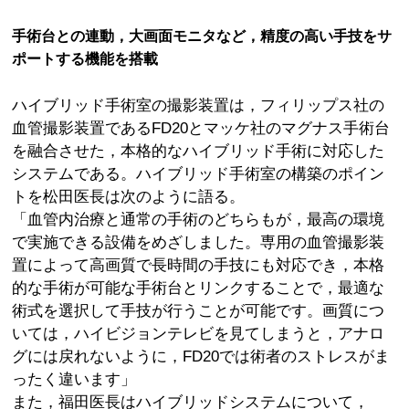
手術台との連動，大画面モニタなど，精度の高い手技をサ
ポートする機能を搭載
ハイブリッド手術室の撮影装置は，フィリップス社の
血管撮影装置であるFD20とマッケ社のマグナス手術台
を融合させた，本格的なハイブリッド手術に対応した
システムである。ハイブリッド手術室の構築のポイン
トを松田医長は次のように語る。
「血管内治療と通常の手術のどちらもが，最高の環境
で実施できる設備をめざしました。専用の血管撮影装
置によって高画質で長時間の手技にも対応でき，本格
的な手術が可能な手術台とリンクすることで，最適な
術式を選択して手技が行うことが可能です。画質につ
いては，ハイビジョンテレビを見てしまうと，アナロ
グには戻れないように，FD20では術者のストレスがま
ったく違います」
また，福田医長はハイブリッドシステムについて，