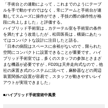
「手術台との連動によって，これまでのようにテーブ
ルを手で動かすのではなく，常にアームと手術台が連
動してスムーズに操作ができ，手技の際の操作性が格
段に向上しました」と評価する。
ハイブリッド手術室は，カテーテル室を手術室の条件
を満たすよう改造したが，松田医長は，構築にあたっ
てはコンパクトな設計に注目したと語る。
「日本の病院はスペースに余裕がないので，限られた
空間にコンパクトに設置できることが重要です。ハイ
ブリッド手術室では，多くのスタッフの参加とさまざ
まな機器が必要ですが，FD20は天井走向式なので，他
社の床置き式のシステムに比べて，麻酔器などの周辺
装置関係の設置が容易で，スタッフが動きやすいレイ
アウトが実現できました」
■ハイブリッド手術室術中風景