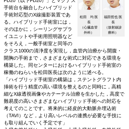
FD20（以下FD20）」とマグナス
手術台を融合したハイブリッド
手術対応型のX線撮影装置であ
松田 均 医
福田哲也 医
る。ハイブリッド手術室には，
長
長
（心臓血管
（放射線診
そのほかに，シーリングサプラ
外科）
療科）
イユニットや手術用照明器など
をそろえ，一般手術室と同等の
クラス1000の清浄度を実現し，血管内治療から開腹・
開胸の手術まで，さまざまな術式に対応できる環境を
構築した。同センターにおけるハイブリッド手術室の
稼働のねらいを松田医長は次のように述べる。
「ハイブリッド手術室の構築は，ステントグラフト内
挿術を行う精度の高い環境を整えるのと同時に，高精
細なX線透視画像やカテーテル治療を生かした，高度で
難易度の高いさまざまなハイブリッド手術への対応を
考えてのことです。将来的に経皮的大動脈弁埋込術
（TAVI）など，より高いレベルの連携が必要な手技に
も取り組んでいく予定です」