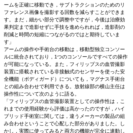
ームを正確に移動でき，サブトラクションのためのリ
ファレンス画像を撮影する回数を減らすことができま
す。まだ，細かい部分で調整中ですが，今後は治療効
果判定まで造影せずに手技を進められれば，造影剤の
削減と時間の短縮につながるのではと期待していま
す」
アームの操作や手術台の移動は，移動型独立コンソー
ルに統合されており，1つのコンソールですべての操作
が可能になっている。また，フィリップスの血管撮影
装置に搭載されている非接触式のセンサーを使った安
全機能（ボディガード）についても，マグナス手術台
との組み合わせで利用できる。放射線部の横山主任は
操作性について次のように語る。
「フィリップスの血管撮影装置としての操作性は，こ
れまでの使用経験から評価は高かったのですが，ハイ
ブリッド手術室に関しては，違うメーカーの製品の組
み合わせということで心配した部分がありました。し
かし，実際に使ってみると両方の機能が完全に連動し