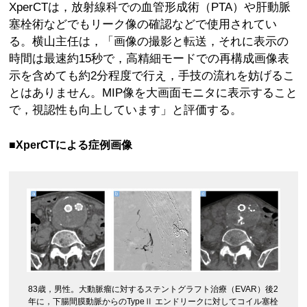
XperCTは，放射線科での血管形成術（PTA）や肝動脈
塞栓術などでもリーク像の確認などで使用されてい
る。横山主任は，「画像の撮影と転送，それに表示の
時間は最速約15秒で，高精細モードでの再構成画像表
示を含めても約2分程度で行え，手技の流れを妨げるこ
とはありません。MIP像を大画面モニタに表示すること
で，視認性も向上しています」と評価する。
■XperCTによる症例画像
83歳，男性。大動脈瘤に対するステントグラフト治療（EVAR）後2
年に，下腸間膜動脈からのTypeⅡ エンドリークに対してコイル塞栓