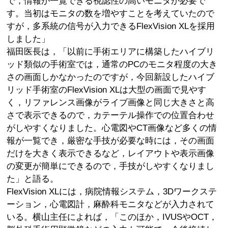
で，情報が一覧できる視認性の高いモニタが必要で
す。当初はモニタの数を増やすことを考えていたので
すが，多系統の信号が入力できるFlexVision XLを採用
しました」
福田医長は，「以前に手術エリアに構築したハイブリ
ッド類似の手術室では，通常のPCのモニタ程度の大き
さの画面しかなかったのですが，今回新設したハイブ
リッド手術室のFlexVision XLは大型の画面で見やす
く，リファレンス画像がライブ画像と同じ大きさと高
さで表示できるので，カテーテル操作での位置合わせ
がしやすくなりました。心電図やCT画像など多くの情
報が一覧でき，厳密な手技が必要な時には，その画面
だけを大きく表示できるなど，レイアウトや表示画像
の変更が簡単にできるので，手技がしやすくなりまし
た」と語る。
FlexVision XLには，病院情報システム，3Dワークステ
ーション，心電図計，麻酔科モニタなどが入力されて
いる。横山主任によれば，「このほか，IVUSやOCT，