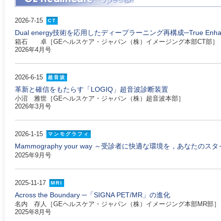
2026-7-15
CT
Dual energy技術を応用したディープラーニング再構成─True Enhan
箱石 卓［GEヘルスケア・ジャパン（株）イメージング本部CT部］
2026年4月号
2026-6-15
超音波
革新と確信をもたらす「LOGIQ」超音波診断装置
小沼 雅世［GEヘルスケア・ジャパン（株）超音波本部］
2026年3月号
2026-1-15
マンモグラフィ
Mammography your way ～受診者に快適な環境を，あなたのス
2025年9月号
2025-11-17
MRI
Across the Boundary ─「SIGNA PET/MR」の進化
名内 存人［GEヘルスケア・ジャパン（株）イメージング本部MR部］
2025年8月号