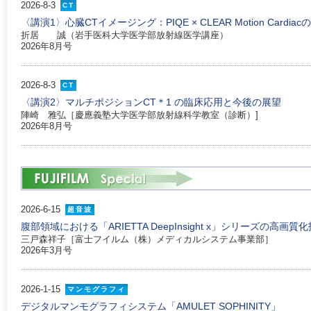
2026-8-3
CT
〈講演1〉心臓CTイメージング：PIQE × CLEAR Motion Cardiac
折居 誠（岩手医科大学医学部放射線医学講座）
2026年8月号
2026-8-3
CT
〈講演2〉マルチポジションCT＊1 の臨床応用と今後の展望
陣崎 雅弘［慶應義塾大学医学部放射線科学教室（診断）]
2026年8月号
2026-6-15
超音波
腹部領域における「ARIETTA DeepInsight x」シリーズの高
三戸森祥子［富士フイルム（株）メディカルシステム事業部］
2026年3月号
2026-1-15
マンモグラフィ
デジタルマンモグラフィシステム「AMULET SOPHINITY」