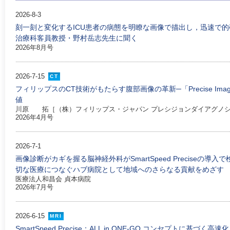
2026-8-3
刻一刻と変化するICU患者の病態を明瞭な画像で描出し，迅速で的確な
治療科客員教授・野村岳志先生に聞く
2026年8月号
2026-7-15
CT
フィリップスのCT技術がもたらす腹部画像の革新─「Precise Image」「Nano
値
川原 拓［（株）フィリップス・ジャパン プレシジョンダイアグノ
2026年4月号
2026-7-1
画像診断がカギを握る脳神経外科がSmartSpeed Preciseの
切な医療につなぐハブ病院として地域へのさらなる貢献をめざす
医療法人和昌会 貞本病院
2026年7月号
2026-6-15
MRI
SmartSpeed Precise：ALL in ONE-GO コンセプトに基づ