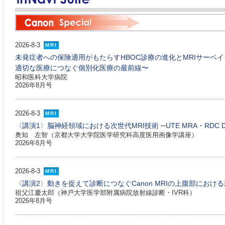
2026-8-3
MRI
未発症者への保険適用がもたらすHBOC診療の進化とMRIサーベイ
適切な医療につなぐ個別化医療の最前線〜
昭和医科大学病院
2026年8月号
2026-8-3
MRI
〈講演1〉脳神経領域における次世代MRI技術 ─UTE MRA・RDC DWI・C
奥知 左智（京都大学大学院医学研究科高度医用画像学講座）
2026年8月号
2026-8-3
MRI
〈講演2〉動きを捉えて診断につなぐCanon MRIの上腹部におけ
祖父江慶太郎（神戸大学医学部附属病院放射線診断・IVR科）
2026年8月号