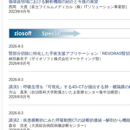
循環器領域における解析機能の紹介と今後の展望
西岡 大貴［富士フイルムメディカル（株）ITソリューション事業部］
2023年4月号
2026-8-3
腎部分切除に特化した手術支援アプリケーション「REVORAS腎
林田麻衣子（ザイオソフト株式会社マーケティング部）
2026年8月号
2026-8-3
講演1：呼吸生理を『可視化』する4D-CTが描出する肺・横隔膜
方山 真朱（自治医科大学附属さいたま医療センター集中治療部）
2026年8月号
2026-8-3
講演2：疾患横断的にみた呼吸動態CTの診断的価値 ─解剖から機
森谷 浩史（大原綜合病院画像診断センター）