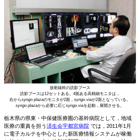
放射線科の読影ブース
読影ブースは12セットある。4面ある高精細モニタは，
右から
syngo
.plazaのモニタが2面，
syngo
.viaが2面となっている。
syngo
.plazaから必要に応じ
syngo
.viaを起動，展開させる。
栃木県の県東・中保健医療圏の基幹病院として，地域
医療の重責を担う
済生会宇都宮病院
では，2011年1月
に電子カルテを中心とした新医療情報システムが稼働