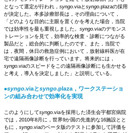
となって選定が行われ，
syngo
.viaと
syngo
.plazaの採用
が決定した。本多診療部長は，その理由について，
「どのような目的に主眼を置くかを考えた場合，当院
では効率性を最も重視しました。
syngo
.viaのデモンス
トレーションを見て，効率的な検査・診断につながる
製品だと，総合的に判断したのです。また，当院で
は，夜間，休日の救急症例において，放射線科医が在
宅で遠隔画像診断を行っています。将来的には，
syngo
.viaのスピードをこの遠隔画像診断にも生かせる
と考え，導入を決定しました」と説明している。
●
syngo
.viaと
syngo
.plaza，ワークステーショ
ンの組み合わせで効率化を実現
このようにして
syngo
.viaを採用した済生会宇都宮病院
では，2010年8月に，世界9か国の先進的な16施設とと
もに，
syngo
.viaのベータ版のテストに参加して評価を