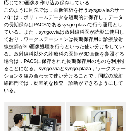
応じて3D画像を作り込み保存している。
このように同院では，画像解析を行う
syngo
.viaのサー
バには，ボリュームデータを短期的に保存し，データ
の長期保存はPACSである
syngo
.plazaで行う運用とし
ている。また，
syngo
.viaは放射線科医が読影に使用し
ており，ワークステーションは長期保存用に診療放射
線技師が3D画像処理を行うといった使い分けをしてい
る。放射線科以外の診療科の医師が3D画像を参照する
場合は，PACSに保存された長期保存用のものを利用す
ることになる。
syngo
.viaと
syngo
.plaza，ワークステー
ションを組み合わせて使い分けることで，同院の放射
線部門では，効率的な検査・診断ができるようにして
いる。