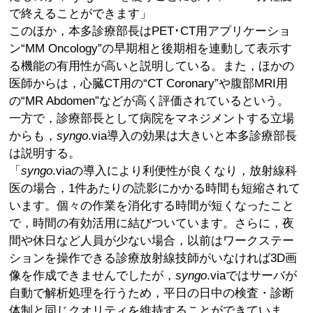
で終えることができます」
このほか，本多診療部長はPET･CT用アプリケーショ
ン“MM Oncology”の早期相と後期相を連動して表示す
る機能の有用性が高いと説明している。また，ほかの
医師からは，心臓CT用の“CT Coronary”や腹部MRI用
の“MR Abdomen”などが高く評価されているという。
一方で，診療部長として病院をマネジメントする立場
からも，
syngo
.via導入の効果は大きいと本多診療部長
は説明する。
「
syngo
.viaの導入により利便性が良くなり，放射線科
医の場合，1件あたりの読影にかかる時間も短縮されて
います。個々の作業を消化する時間が短くなったこと
で，時間の有効活用に結びついています。さらに，夜
間や休日など人員が少ない場合，以前はワークステー
ションを操作できる診療放射線技師がいなければ3D画
像を作成できませんでしたが，
syngo
.viaではサーバが
自動で解析処理を行うため，平日の日中の検査・診断
体制と同じクオリティを維持することができていま