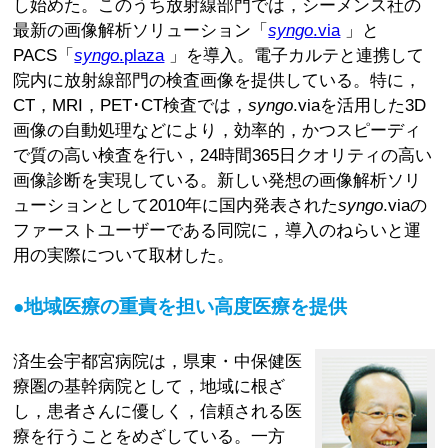
し始めた。このうち放射線部門では，シーメンス社の
最新の画像解析ソリューション「
syngo
.via
」と
PACS「
syngo
.plaza
」を導入。電子カルテと連携して
院内に放射線部門の検査画像を提供している。特に，
CT，MRI，PET･CT検査では，
syngo
.viaを活用した3D
画像の自動処理などにより，効率的，かつスピーディ
で質の高い検査を行い，24時間365日クオリティの高い
画像診断を実現している。新しい発想の画像解析ソリ
ューションとして2010年に国内発表された
syngo
.viaの
ファーストユーザーである同院に，導入のねらいと運
用の実際について取材した。
●地域医療の重責を担い高度医療を提供
済生会宇都宮病院は，県東・中保健医
療圏の基幹病院として，地域に根ざ
し，患者さんに優しく，信頼される医
療を行うことをめざしている。一方