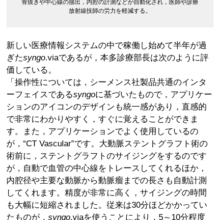
骨抜きや中心線の描出，内腔の計測などが自動化され，医師や診療
放射線技師の労力を軽減する。
新しい医療情報システムの中で稼働し始めて半年が過
ぎた
syngo
.viaであるが，本多診療部長は次のように評
価している。
「操作性については，シーメンス社製品共通のインタ
ーフェイスである
syngo
に基づいたもので，アプリケー
ションのアイコンのデザインも統一感があり，直感的
で非常にわかりやすく，すぐに覚えることができま
す。また，アプリケーションでよく使用しているの
が，“CT Vascular”です。大動脈ステントグラフト術の
術前に，ステントグラフトのサイジングをするのです
が，自動で血管の中心線をトレースしてくれるほか，
内腔径や主要な動脈から動脈瘤までの長さも自動計測
してくれます。精度が非常に高く，サイジングの時間
も大幅に短縮されました。従来は30分ほどかかってい
たものが，
syngo
.viaを使うことにより，5～10分程度