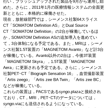
行い，ブラッシュアップされた製品を9月から運用し始
めた。さらに，2011年1月の医療情報システムの全面更
新とともに，本格的に稼働させた。
現在，放射線部門では，シーメンス社製64スライス
CT「SOMATOM Definition AS」とDual Source
CT「SOMATOM Definition」の2台が稼働しているほ
か，SOMATOM Definition ASの追加導入を進めてい
て，3台体制になる予定である。また，MRIは，シーメ
ンス社製1.5T装置の「MAGNETOM Avanto」など計3台
が稼働している。Avanto以外の2台は，今後3T装置
「MAGNETOM Skyra」，1.5T装置「MAGNETOM
Aera」に更新される予定である。さらに，シーメンス
社製PET･CT「Biograph Sensation 16」，血管撮影装置
「Artis zeego」「Artis zee BA Twin」「Artis zee BC」
などが稼働している。
これらの装置は，PACSである
syngo
.plazaと接続され
ており，CT，MRI，PET･CTのデータについては，
syngo
.viaにも送信されるようになっている。