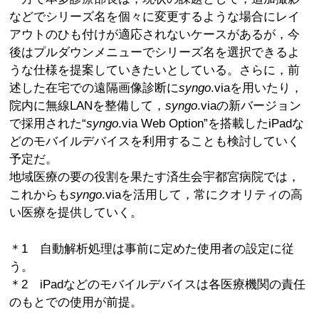
などでシリーズ名を個々に変更するような場合にレイ
アウトのひも付けが適応されないケースがあるが，今
後はプルダウンメニューでシリーズ名を選択できるよ
うな仕様を提案していきたいとしている。さらに，前
述した在宅での遠隔画像診断に
syngo
.viaを用いたり，
院内に無線LANを整備して，
syngo
.viaの新バージョン
で採用された“
syngo
.via Web Option”を搭載したiPadな
どのモバイルデバイスを利用することも検討していく
予定だ。
地域医療の要の役割を果たす済生会宇都宮病院では，
これからも
syngo
.viaを活用して，常にクオリティの高
い医療を提供していく。
＊1 自動解析処理は事前に定めた使用者の設定に従
う。
＊2 iPadなどのモバイルデバイスは各医療機関の責任
のもとでの使用が前提。