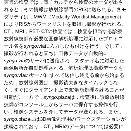
実際の検査では，電子カルテから検査のオーダが出さ
れると，その情報は放射線部門のRISに送られる。各モ
ダリティは，MWM（Modality Worklist Management）
によりRISからワークリストを取得し撮影が行われる。
CT，MRI，PET･CTの検査では，検査を担当する診療
放射線技師が必要な画像解析処理に対応したプロトコ
ール名を
syngo
.viaに入力しひも付けを行う。そして，
撮影が行われると直ちに画像データが自動的に
syngo
.viaのサーバに送信され，スタディ名に対応した
画像解析が自動処理される。解析処理は撮影データを
syngo
.viaのサーバにすべて送信し終える前から始まる
ため，放射線科医は，撮影後大きなタイムラグもな
く，すぐにクライアント上で3D解析処理を診ることが
可能だ。一方で，
syngo
.plazaは，検査後に診療放射線
技師がコンソール上からサーバに保存する操作を行
い，検像システムを介してデータが送られる。また，
syngo
.plazaには3D画像処理用のワークステーションが
接続されており，CT，MRIのデータについては必要に