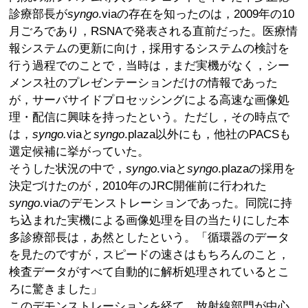
診療部長が
syngo
.viaの存在を知ったのは，2009年の10
月ごろであり，RSNAで発表される直前だった。医療情
報システムの更新に向け，採用するシステムの検討を
行う過程でのことで，当時は，まだ実機がなく，シー
メンス社のプレゼンテーションだけの情報であった
が，サーバサイドプロセッシングによる高速な画像処
理・配信に興味を持ったという。ただし，その時点で
は，
syngo.
viaと
syngo
.plaza以外にも，他社のPACSも
選定候補に挙がっていた。
そうした状況の中で，
syngo
.viaと
syngo
.plazaの採用を
決定づけたのが，2010年のJRC開催前に行われた
syngo
.viaのデモンストレーションであった。同院に持
ち込まれた実機による画像処理を目の当たりにした本
多診療部長は，あ然としたという。「循環器のデータ
を見たのですが，スピードの速さはもちろんのこと，
検査データがすべて自動的に解析処理されているとこ
ろに驚きました」
このデモンストレーションを経て，放射線部門が中心