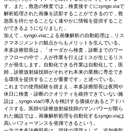
す。また，救急の検査では，検査後すぐに
syngo
.viaで
解析処理された画像を読影することができるので，救
急医を待たせることなく速やかに情報を提供すること
ができるようになりました」
加えて，
syngo
.viaによる画像解析の自動処理は，リス
クマネジメントの観点からもメリットを生んでいる。
本多診療部長は，「オーダから検査，診断までのワー
クフローの中で，人が作業を行えばミスが生じるリス
クが発生します。自動化できる作業は自動化して，医
師，診療放射線技師がそれぞれ本来の業務に専念でき
る環境を提供することが重要です」と述べている。
これまでの使用経験を踏まえ，本多診療部長は夜間や
休日に検査・診断のクオリティを維持できていない施
設は，
syngo
.viaの導入を検討する価値があるとアドバ
イスする。医師や診療放射線技師のマンパワーが限ら
れた施設では，画像解析処理を自動化する
syngo
.viaは
高いパフォーマンスを発揮できるという。
一方で本多診療部長は，現状の課題として，追加撮影