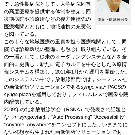
で，急性期病院として，大学病院同等
の高度医療を提供する体制を整え，回
復期病院や診療所などの後方連携先の
本多正徳 診療部長
医療機関とともに，地域連携の充実化
を図っている。
このような地域医療の重責を担う医療機関として，同
院では診療環境の整備にも熱心に取り組んでいる。そ
の一環として，従来のオーダリングシステムなどを全
面的に更新し，新たに電子カルテを中心とした医療情
報システムを構築し，2011年1月から運用を開始した。
このシステムの中で，放射線部門では，シーメンス社
の画像解析ソリューションである
syngo
.viaとPACSの
syngo
.plazaを運用しており，フィルムレスで画像を院
内配信している。
2009年の北米放射線学会（RSNA）で発表され話題と
なった
syngo
.viaは，“Auto Processing” “Accessibility”
“Anytime, Anywhere”をコンセプトにした，いままでに
ない発想から生まれた画像解析ソリューションであ