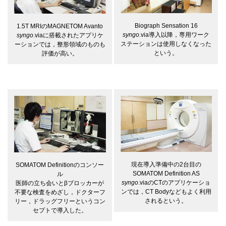
Biograph Sensation 16
1.5T MRIのMAGNETOM Avanto
syngo
.via導入以降，専用ワーク
syngo
.viaに搭載されたアプリケ
ステーションは使用しなくなった
ーションでは，整形領域のものも
という。
評価が高い。
現在導入準備中の2台目の
SOMATOM Definitionのコンソー
SOMATOM Definition AS
ル
syngo
.viaのCTのアプリケーショ
医師の立ち会いとβブロッカーが
ンでは，CT Bodyなどもよく利用
不要な検査をめざし，ドクターフ
されるという。
リー，ドラッグフリーというコン
セプトで導入した。