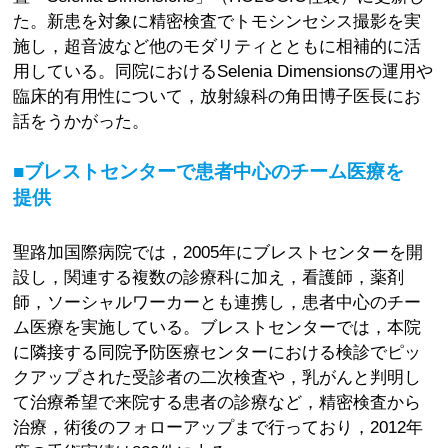
た。新患を対象に精密検査でトモシンセシス撮影を実
施し，超音波など他のモダリティとともに相補的に活
用している。同院におけるSelenia Dimensionsの運用や
臨床的有用性について，放射線科の角田博子医長にお
話をうかがった。
■ブレストセンターで患者中心のチーム医療を
提供
聖路加国際病院では，2005年にブレストセンターを開
設し，関連する複数の診療科に加え，看護師，薬剤
師，ソーシャルワーカーとも連携し，患者中心のチー
ム医療を実施している。ブレストセンターでは，本院
に隣接する同院予防医療センターにおける検診でピッ
クアップされた受診者の二次検査や，乳がんと判明し
て治療希望で来院する患者の診療など，精密検査から
治療，術後のフォローアップまで行っており，2012年