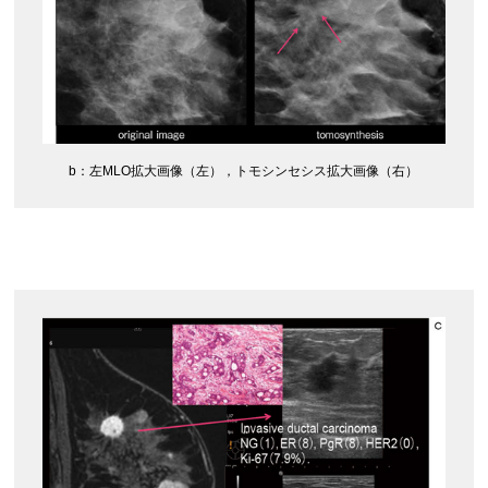
b：‌左MLO拡大画像（左），トモシンセシス拡大画像（右）