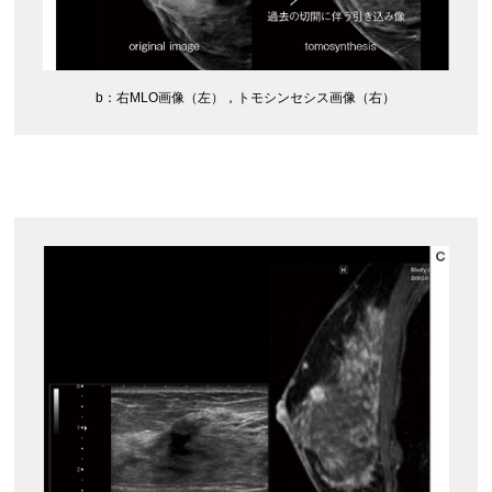
b：右MLO画像（左），トモシンセシス画像（右）