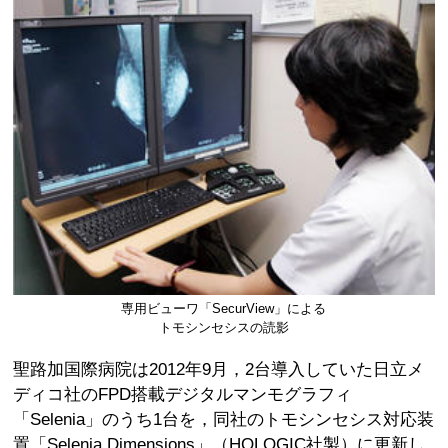
専用ビューワ「SecurView」による
トモシンセシスの読影
聖路加国際病院は2012年9月，2台導入していた日立メ
ディコ社のFPD搭載デジタルマンモグラフィ
「Selenia」のうち1台を，同社のトモシンセシス対応装
置「Selenia Dimensions」（HOLOGIC社製）に更新し