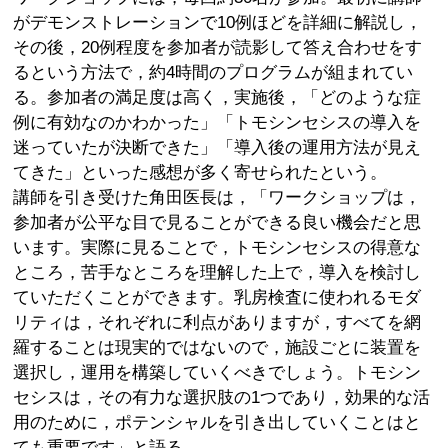
がデモンストレーションで10例ほどを詳細に解説し，
その後，20例程度を参加者が読影して答え合わせをす
るという方法で，約4時間のプログラムが組まれてい
る。参加者の満足度は高く，実施後，「どのような症
例に有効なのかわかった」「トモシンセシスの導入を
迷っていたが決断できた」「導入後の運用方法が見え
てきた」といった感想が多く寄せられたという。
講師を引き受けた角田医長は，「ワークショップは，
参加者が公平な目で見ることができる良い機会だと思
います。実際に見ることで，トモシンセシスの得意な
ところ，苦手なところを理解した上で，導入を検討し
ていただくことができます。乳房検査に使われるモダ
リティは，それぞれに利点がありますが，すべてを網
羅することは現実的ではないので，施設ごとに装置を
選択し，運用を構築していくべきでしょう。トモシン
セシスは，その有力な選択肢の1つであり，効果的な活
用のために，ポテンシャルを引き出していくことはと
ても重要です」と語る。