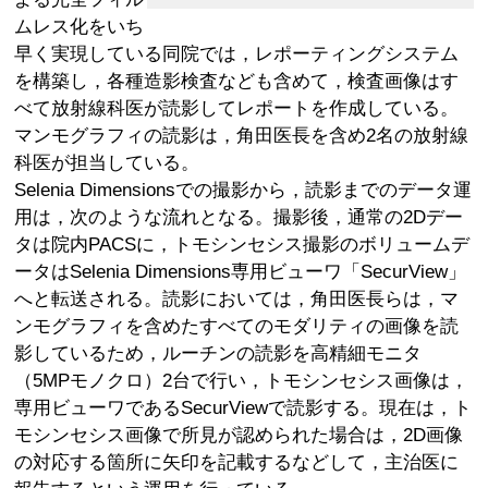
ムレス化をいち
早く実現している同院では，レポーティングシステム
を構築し，各種造影検査なども含めて，検査画像はす
べて放射線科医が読影してレポートを作成している。
マンモグラフィの読影は，角田医長を含め2名の放射線
科医が担当している。
Selenia Dimensionsでの撮影から，読影までのデータ運
用は，次のような流れとなる。撮影後，通常の2Dデー
タは院内PACSに，トモシンセシス撮影のボリュームデ
ータはSelenia Dimensions専用ビューワ「SecurView」
へと転送される。読影においては，角田医長らは，マ
ンモグラフィを含めたすべてのモダリティの画像を読
影しているため，ルーチンの読影を高精細モニタ
（5MPモノクロ）2台で行い，トモシンセシス画像は，
専用ビューワであるSecurViewで読影する。現在は，ト
モシンセシス画像で所見が認められた場合は，2D画像
の対応する箇所に矢印を記載するなどして，主治医に