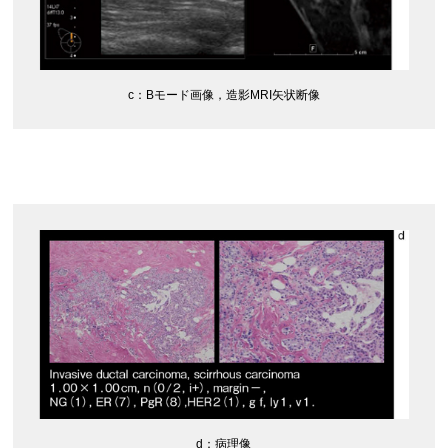
c：Bモード画像，造影MRI矢状断像
d：病理像