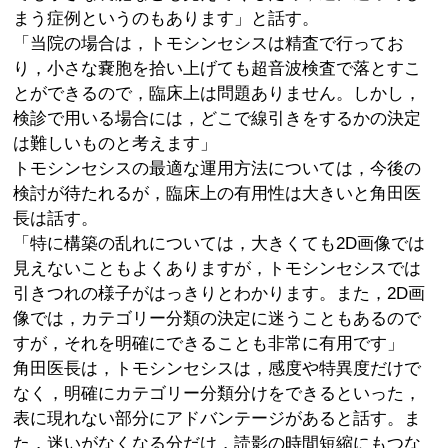
まう症例というのもあります」と話す。
「当院の場合は，トモシンセシスは精査で行ってお
り，小さな嚢胞を拾い上げても超音波検査で落とすこ
とができるので，臨床上は問題ありません。しかし，
検診で用いる場合には，どこで線引きをするかの決定
は難しいものと考えます」
トモシンセシスの最適な運用方法については，今後の
検討が待たれるが，臨床上の有用性は大きいと角田医
長は話す。
「特に構築の乱れについては，大きくても2D画像では
見えないこともよくありますが，トモシンセシスでは
引きつれの様子がはっきりとわかります。また，2D画
像では，カテゴリー分類の決定に迷うこともあるので
すが，それを明確にできることも非常に有用です」
角田医長は，トモシンセシスは，感度や特異度だけで
なく，明確にカテゴリー分類分けをできるといった，
表に現れない部分にアドバンテージがあると話す。ま
た，迷いがなくなる分だけ，読影の時間短縮にもつな