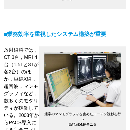
■業務効率を重視したシステム構築が重要
放射線科では，
CT 3台，MRI 4
台（1.5Tと3Tが
各2台）のほ
か，単純X線，
超音波，マンモ
グラフィなど，
数多くのモダリ
ティが稼働して
通常のマンモグラフィを含めたルーチン読影を行
いる。2003年か
う
らPACS導入に
高精細5MPモニタ
よる完全フィル