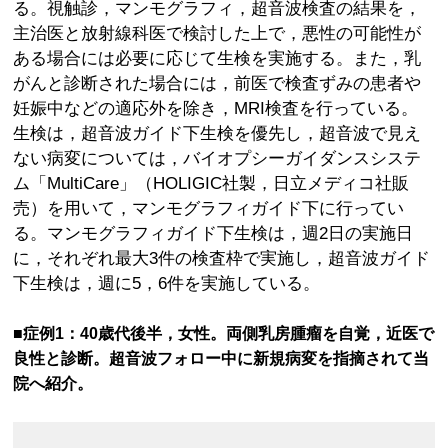
る。視触診，マンモグラフィ，超音波検査の結果を，
主治医と放射線科医で検討した上で，悪性の可能性が
ある場合には必要に応じて生検を実施する。また，乳
がんと診断された場合には，前医で検査ずみの患者や
妊娠中などの適応外を除き，MRI検査を行っている。
生検は，超音波ガイド下生検を優先し，超音波で見え
ない病変については，バイオプシーガイダンスシステ
ム「MultiCare」（HOLIGIC社製，日立メディコ社販
売）を用いて，マンモグラフィガイド下に行ってい
る。マンモグラフィガイド下生検は，週2日の実施日
に，それぞれ最大3件の検査枠で実施し，超音波ガイド
下生検は，週に5，6件を実施している。
■症例1：40歳代後半，女性。両側乳房腫瘤を自覚，近医で
良性と診断。超音波フォロー中に新規病変を指摘されて当
院へ紹介。