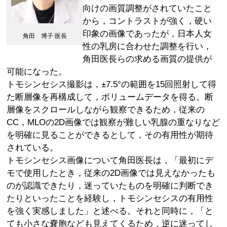
向けの画質調整がされていたこと
から，コントラストが強く，硬い
印象の画像であったが，日本人女
角田 博子 医長
性の乳房に合わせた調整を行い，
角田医長らの求める画質の提供が
可能になった。
トモシンセシス撮影は，±7.5°の範囲を15回照射して得
た断層像を再構成して，ボリュームデータを得る。断
層像をスクロールしながら観察できるため，従来の
CC，MLOの2D画像では観察が難しい乳腺の重なりなど
を明確に見ることができるとして，その有用性が期待
されている。
トモシンセシス画像について角田医長は，「最初にデ
モで使用したとき，従来の2D画像では見えなかったも
のが認識できたり，迷っていたものを明確に判断でき
たりといったことを経験し，トモシンセシスの有用性
を強く実感しました」と述べる。それと同時に，「と
ても小さな嚢胞なども見えてくるため，逆に迷ってし