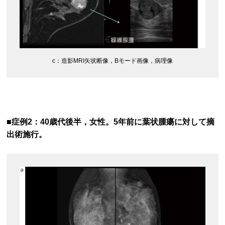
c：‌造影MRI矢状断像，Bモード画像，病理像
■症例2：40歳代後半，女性。5年前に葉状腫瘍に対して摘
出術施行。