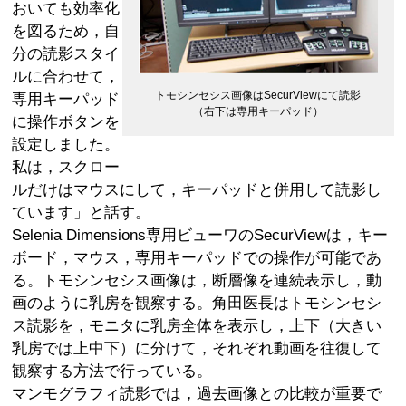
おいても効率化
を図るため，自
分の読影スタイ
ルに合わせて，
トモシンセシス画像はSecurViewにて読影
専用キーパッド
（右下は専用キーパッド）
に操作ボタンを
設定しました。
私は，スクロー
ルだけはマウスにして，キーパッドと併用して読影し
ています」と話す。
Selenia Dimensions専用ビューワのSecurViewは，キー
ボード，マウス，専用キーパッドでの操作が可能であ
る。トモシンセシス画像は，断層像を連続表示し，動
画のように乳房を観察する。角田医長はトモシンセシ
ス読影を，モニタに乳房全体を表示し，上下（大きい
乳房では上中下）に分けて，それぞれ動画を往復して
観察する方法で行っている。
マンモグラフィ読影では，過去画像との比較が重要で