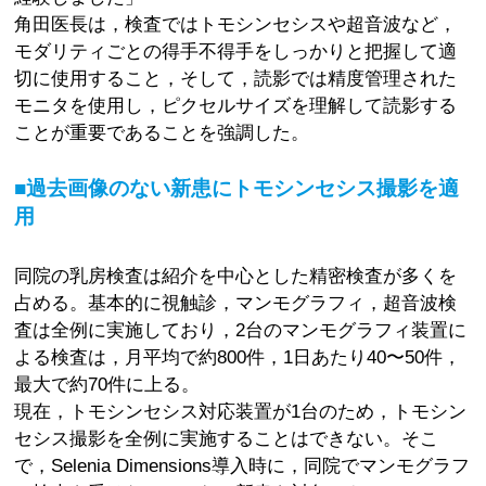
角田医長は，検査ではトモシンセシスや超音波など，
モダリティごとの得手不得手をしっかりと把握して適
切に使用すること，そして，読影では精度管理された
モニタを使用し，ピクセルサイズを理解して読影する
ことが重要であることを強調した。
■過去画像のない新患にトモシンセシス撮影を適
用
同院の乳房検査は紹介を中心とした精密検査が多くを
占める。基本的に視触診，マンモグラフィ，超音波検
査は全例に実施しており，2台のマンモグラフィ装置に
よる検査は，月平均で約800件，1日あたり40〜50件，
最大で約70件に上る。
現在，トモシンセシス対応装置が1台のため，トモシン
セシス撮影を全例に実施することはできない。そこ
で，Selenia Dimensions導入時に，同院でマンモグラフ