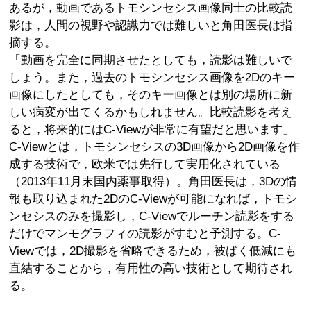
あるが，動画であるトモシンセシス画像同士の比較読
影は，人間の視野や認識力では難しいと角田医長は指
摘する。
「動画を完全に同期させたとしても，読影は難しいで
しょう。また，過去のトモシンセシス画像を2Dのキー
画像にしたとしても，そのキー画像とは別の場所に新
しい病変が出てくるかもしれません。比較読影を考え
ると，将来的にはC-Viewが非常に有望だと思います」
C-Viewとは，トモシンセシスの3D画像から2D画像を作
成する技術で，欧米では先行して実用化されている
（2013年11月末国内薬事取得）。角田医長は，3Dの情
報も取り込まれた2DのC-Viewが可能になれば，トモシ
ンセシスのみを撮影し，C-Viewでルーチン読影をする
だけでマンモグラフィの読影がすむと予測する。C-
Viewでは，2D撮影を省略できるため，被ばく低減にも
直結することから，有用性の高い技術として期待され
る。