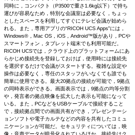
同時に，コンパクト（P3500で重さ1.6kg以下）で持ち
運びが容易なため，特別な会議室は必要なく，ちょっ
としたスペースを利用してすぐにテレビ会議が始めら
れる。また，専用アプリの“RICOH UCS Apps”には，
Windows®，Mac OS，iOS，Android™版があり，PCや
スマートフォン，タブレット端末でも利用可能だ。
RICOH UCSでは，クラウド上のプラットフォームにあ
らかじめ接続先を登録しておけば，使用時には接続先
を選択するだけで会議がスタートする。複雑な設定や
操作は必要なく，専任のスタッフがいなくても誰でも
簡単に使用できる。最大20拠点の接続が可能で，9拠点
の同時表示ができる。画面表示では，9拠点の均等分割
や，発言者の拠点映像を拡大した表示も可能になって
いる。また，PCなどをUSBケーブルで接続すること
で，接続拠点間での画面共有ができ，プレゼンテーシ
ョンソフトや電子カルテなどの内容を共有したコミュ
ニケーションが可能だ。セキュリティについては，映
像・音声データが暗号化されているほか，接続先はク