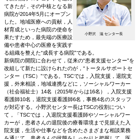
てきたが，その中核となる新
病院が2014年5月にオープン
した。地域医療への貢献，人
材育成といった病院の使命を
小野沢 滋 センター長
果たすため，最先端の医療設
備や患者中心の医療を実践す
る組織を整えた“成長する病院”である。
新病院の開院に合わせて，従来の“患者支援センター”を
改組して新たに設けられたのが，“トータルサポートセ
ンター（TSC）”である。TSCでは，入院支援，退院支
援，外来相談，地域連携などに，ソーシャルワーカー
（社会福祉士）14名（2015年からは16名），入院支援
看護師10名，退院支援看護師6名，事務4名のスタッフ
が対応する。小野沢センター長はTSCの役割につい
て，「TSCでは，入退院支援看護師やソーシャルワー
カーが，患者さんの退院後の療養環境まで見据えた入
院支援，生活や仕事などを含めたさまざまな相談業務
を通じて，患者さんの状態をしっかりと把握して，医