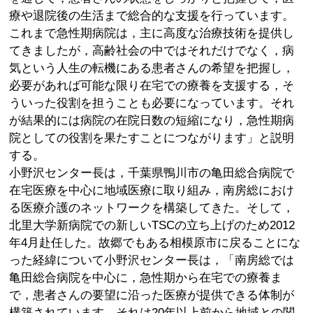
療や退院後の生活まで総合的な支援を行っています。
これまで急性期病院は，主に高度な治療技術を提供し
てきましたが，高齢社会の中ではそれだけでなく，病
気という人生の転機にある患者さんの希望を把握し，
必要があれば可能な限り在宅での療養を支援する，そ
ういった役割を担うことも必要になっています。それ
が結果的には病院の在院日数の短縮になり，急性期病
院としての役割を果たすことにつながります」と説明
する。
小野沢センター長は，千葉県鴨川市の亀田総合病院で
在宅医療を中心に地域医療に取り組み，南房総におけ
る医療介護のネットワークを構築してきた。そして，
北里大学新病院での新しいTSCの立ち上げのため2012
年4月赴任した。故郷でもある相模原市に戻ることにな
った経緯について小野沢センター長は，「南房総では
亀田総合病院を中心に，急性期から在宅での療養ま
で，患者さんの要望に沿った医療が提供できる体制が
構築されています。それは20年以上前から地域との関