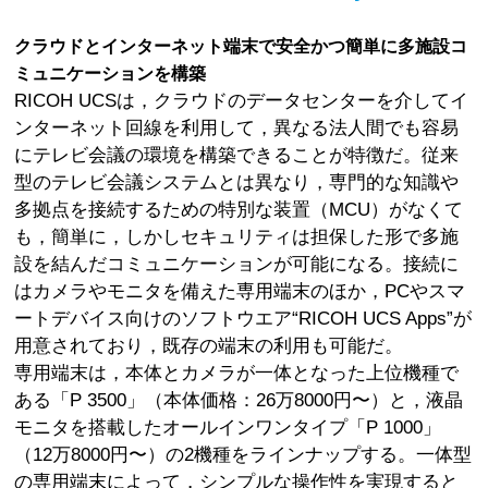
クラウドとインターネット端末で安全かつ簡単に多施設コ
ミュニケーションを構築
RICOH UCSは，クラウドのデータセンターを介してイ
ンターネット回線を利用して，異なる法人間でも容易
にテレビ会議の環境を構築できることが特徴だ。従来
型のテレビ会議システムとは異なり，専門的な知識や
多拠点を接続するための特別な装置（MCU）がなくて
も，簡単に，しかしセキュリティは担保した形で多施
設を結んだコミュニケーションが可能になる。接続に
はカメラやモニタを備えた専用端末のほか，PCやスマ
ートデバイス向けのソフトウエア“RICOH UCS Apps”が
用意されており，既存の端末の利用も可能だ。
専用端末は，本体とカメラが一体となった上位機種で
ある「P 3500」（本体価格：26万8000円〜）と，液晶
モニタを搭載したオールインワンタイプ「P 1000」
（12万8000円〜）の2機種をラインナップする。一体型
の専用端末によって，シンプルな操作性を実現すると