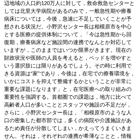
辺地域の人口約120万人に対して，救命救急センターと
しては北里大学病院があるのみで，一般急性期や療養
病床については，今後，急速に不足していくことが予
想される状況だ。小野沢センター長は相模原市を中心
とする医療の提供体制について，「今は急性期から回
復期，療養病床など施設間の連携でなんとか対応して
いますが，このままではいつか限界がきます。現在の
財政状況や医師の人員を考えると，ベッドを増やすと
いう選択肢には限りがあるでしょう。その時に利用で
きる資源は“家”であり，今後は，在宅での療養環境を，
いかにコストを抑えて整備するかということが非常に
重要な課題になります」と，在宅医療への取り組みの
重要性を強調する。首都圏での課題は，地方に比べて
高齢者人口が多いこととスタッフや施設の不足だが，
さらに，小野沢センター長は，「相模原市のような人
口の密集した都市部では，多くの病院や介護施設があ
るため責任が分散してしまい，かえってうまくいきま
せん。それは，それぞれの連携が希薄なことと，情報