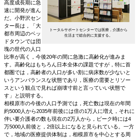
高度成長期に急
速に開発が進ん
だ。小野沢セン
ター長は，「大
トータルサポートセンターでは医療，介護から
都市周辺のベッ
生活まで総合的に支援する。
ドタウンでは団
塊の世代の人口
比率が高く，今後20年の間に急激に高齢化が進みま
す。高齢化はもちろん日本全体の課題ですが，特に首
都圏では，高齢者の人口が多い割に病床数が少ないと
いうアンバランスな状態であり，医療の需要とリソー
スという観点で見れば崩壊寸前と言っていい状態で
す」と説明する。
相模原市の今後の人口予測では，死亡数は現在の年間
約5000人から2035年前後には倍の1万人に増え，それに
伴い要介護者の数も現在の2万人から，ピーク時には4
万5000人前後と，2倍以上になると見られている。一方
で，地域の医療提供体制は，相模原市を中心とする周