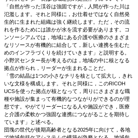
「自然が作った渓谷は強固ですが，人間が作った川は
氾濫します。それと同様に，お仕着せではなく自然発
生的に生まれた組織は強く継続します。ただ，その流
れを作るためには誰かが水を流す必要があります。コ
ンソーシアムでは，地域にある介護や医療のさまざま
なリソースが有機的に結合して，新しい連携を生むた
めのインフラづくりを続けていきます」と説明する。
小野沢センター長が考えるのは，地域の中に核となる
拠点が作られ，リーダーが生まれることだ。
「雪の結晶は1つの小さなチリを核として拡大し，きれ
いな文様を構成します。それと同様に，このRICOH
UCSを使った拠点が核となって，周りにさまざまな職
種や施設が集まって有機的なつながりができるのが理
想です。やがてリーダーになる人や施設ができ，医療
と介護の柔軟かつ強固な連携につながることを期待し
ています」と述べる。
団塊の世代が後期高齢者となる2025年に向けて，各地
で地域包括ケアシステムの構築が急務となる。地域包