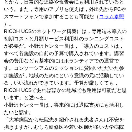
とから，日常的な連絡や報告会にも利用されていると
いう。また，専用のアプリを使えば，外出先からPCや
スマートフォンで参加することも可能だ（
コラム参照
）。
RICOH UCSのネットワーク構築には，専用端末導入の
初期コストと月額サービス利用料のランニングコスト
が必要だ。小野沢センター長は，「導入のコストは，
すべて各施設の自前の予算で購入されています。講習
会の費用なども基本的にはボランティアでの運営で
す。コンソーシアムのミッションに賛同いただいた参
加施設が，地域のためにという意識の元に活動してい
る，いい流れができています。予算が厳しくても，
RICOH UCSであればほかの地域でも運用は可能だと思
います」と述べる。
小野沢センター長は，将来的には退院支援にも活用し
たいと話す。
「大学病院から転院先を紹介される患者さんは不安を
抱きますが，むしろ研修医や若い医師が多い大学病院