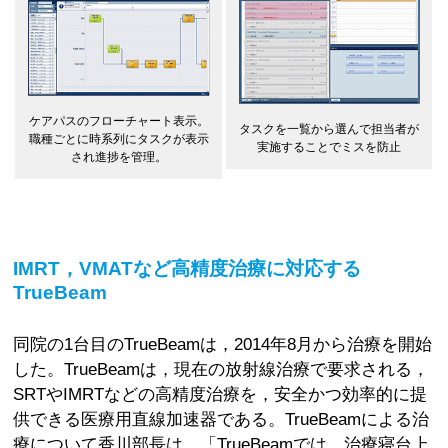
ケアパスのフローチャート表示。
タスクを一覧から選んで担当者が
職種ごとに時系列にタスクが表示
実施することでミスを防止
され進捗を管理。
IMRT，VMATなど高精度治療に対応する
TrueBeam
同院の1台目のTrueBeamは，2014年8月から治療を開始
した。TrueBeamは，現在の放射線治療で要求される，
SRTやIMRTなどの高精度治療を，安全かつ効率的に提
供できる医療用直線加速器である。TrueBeamによる治
療について香川部長は，「TrueBeamでは，治療寝台上