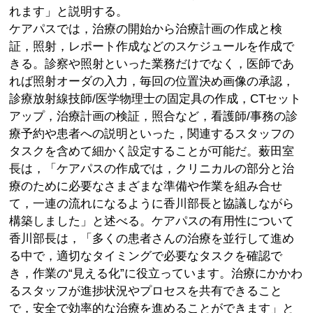
れます」と説明する。
ケアパスでは，治療の開始から治療計画の作成と検
証，照射，レポート作成などのスケジュールを作成で
きる。診察や照射といった業務だけでなく，医師であ
れば照射オーダの入力，毎回の位置決め画像の承認，
診療放射線技師/医学物理士の固定具の作成，CTセット
アップ，治療計画の検証，照合など，看護師/事務の診
療予約や患者への説明といった，関連するスタッフの
タスクを含めて細かく設定することが可能だ。薮田室
長は，「ケアパスの作成では，クリニカルの部分と治
療のために必要なさまざまな準備や作業を組み合せ
て，一連の流れになるように香川部長と協議しながら
構築しました」と述べる。ケアパスの有用性について
香川部長は，「多くの患者さんの治療を並行して進め
る中で，適切なタイミングで必要なタスクを確認で
き，作業の“見える化”に役立っています。治療にかかわ
るスタッフが進捗状況やプロセスを共有できること
で，安全で効率的な治療を進めることができます」と