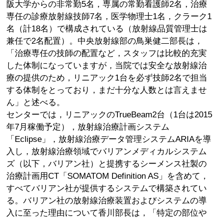
阪大学からの非常勤5名，専属の常勤看護師2名，治療
専任の診療放射線技師7名，医学物理士1名，クラーク1
名（計18名）で構成されている（放射線品質管理士は
兼任で2名配置）。中央放射線部の鳥巣健二部長は，
「治療専任の技師の配置など，スタッフは比較的充実
した体制になっていますが，当院では安全な放射線治
療の提供のため，リニアック1台を必ず技師2名で担当
する体制をとっており，まだ十分な人数とは言えませ
ん」と述べる。
センターでは，リニアックのTrueBeam2台（1台は2015
年7月稼働予定），放射線治療計画システム
「Eclipse」，放射線治療データ管理システムARIAを導
入し，放射線治療領域でバリアンメディカルシステム
ズ（以下，バリアン社）と提携するシーメンス社製の
治療計画用CT「SOMATOM Definition AS」を含めて，
すべてバリアン社が提供するシステムで構築されてい
る。バリアン社の放射線治療装置およびシステムの導
入に至った理由について香川部長は，「特定の部位や