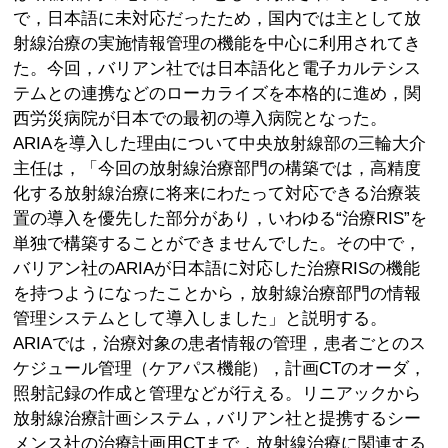
で，日本語に未対応だったため，国内では主として放
射線治療の実施情報管理の機能を中心に利用されてき
た。今回，バリアン社では日本語化と電子カルテシス
テムとの連携などのローカライズを本格的に進め，関
西労災病院が日本での最初の導入病院となった。
ARIAを導入した理由について中央放射線部の三輪大介
主任は，「今回の放射線治療部門の構築では，高精度
化する放射線治療に将来にわたって対応できる治療装
置の導入を優先した部分があり，いわゆる“治療RIS”を
単独で構築することができませんでした。その中で，
バリアン社のARIAが日本語に対応した治療RISの機能
を持つようになったことから，放射線治療部門の情報
管理システムとして導入しました」と説明する。
ARIAでは，治療対象の患者情報の管理，患者ごとのス
ケジュール管理（ケアパス機能），計画CTのオーダ，
照射記録の作成と管理などが行える。リニアックから
放射線治療計画システム，バリアン社と提携するシー
メンス社の治療計画用CTまで，放射線治療に関連する