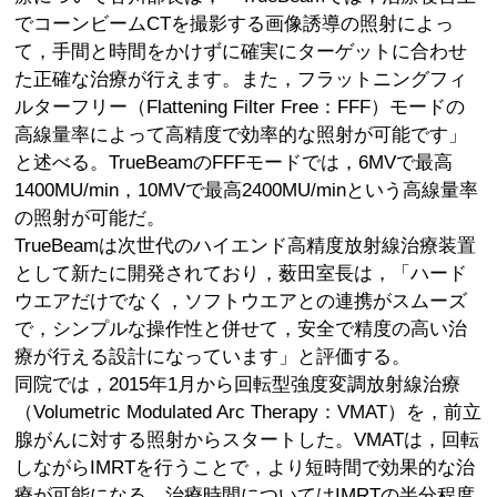
でコーンビームCTを撮影する画像誘導の照射によっ
て，手間と時間をかけずに確実にターゲットに合わせ
た正確な治療が行えます。また，フラットニングフィ
ルターフリー（Flattening Filter Free：FFF）モードの
高線量率によって高精度で効率的な照射が可能です」
と述べる。TrueBeamのFFFモードでは，6MVで最高
1400MU/min，10MVで最高2400MU/minという高線量率
の照射が可能だ。
TrueBeamは次世代のハイエンド高精度放射線治療装置
として新たに開発されており，薮田室長は，「ハード
ウエアだけでなく，ソフトウエアとの連携がスムーズ
で，シンプルな操作性と併せて，安全で精度の高い治
療が行える設計になっています」と評価する。
同院では，2015年1月から回転型強度変調放射線治療
（Volumetric Modulated Arc Therapy：VMAT）を，前立
腺がんに対する照射からスタートした。VMATは，回転
しながらIMRTを行うことで，より短時間で効果的な治
療が可能になる。治療時間についてはIMRTの半分程度