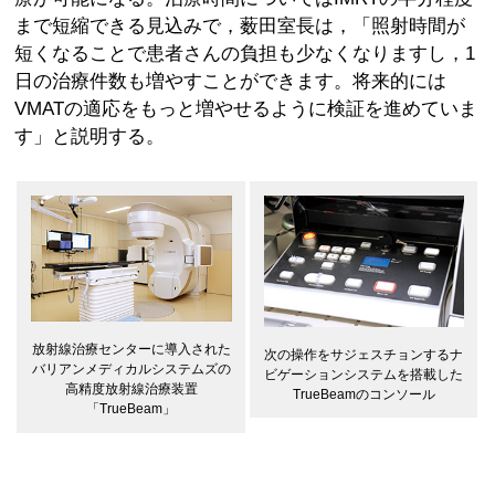
まで短縮できる見込みで，薮田室長は，「照射時間が
短くなることで患者さんの負担も少なくなりますし，1
日の治療件数も増やすことができます。将来的には
VMATの適応をもっと増やせるように検証を進めていま
す」と説明する。
放射線治療センターに導入された
次の操作をサジェスチョンするナ
バリアンメディカルシステムズの
ビゲーションシステムを搭載した
高精度放射線治療装置
TrueBeamのコンソール
「TrueBeam」