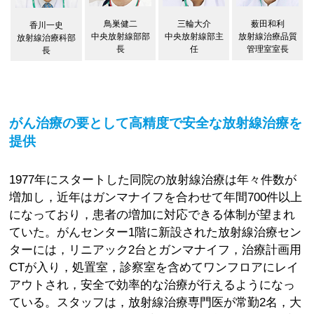
鳥巣健二
三輪大介
薮田和利
香川一史
中央放射線部部
中央放射線部主
放射線治療品質
放射線治療科部
長
任
管理室室長
長
がん治療の要として高精度で安全な放射線治療を
提供
1977年にスタートした同院の放射線治療は年々件数が
増加し，近年はガンマナイフを合わせて年間700件以上
になっており，患者の増加に対応できる体制が望まれ
ていた。がんセンター1階に新設された放射線治療セン
ターには，リニアック2台とガンマナイフ，治療計画用
CTが入り，処置室，診察室を含めてワンフロアにレイ
アウトされ，安全で効率的な治療が行えるようになっ
ている。スタッフは，放射線治療専門医が常勤2名，大