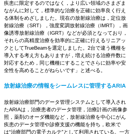
疾患に限定するのではなく，より広い領域のさまざま
ながんに対して，標準的な治療を正確に効率良く行え
る体制をめざしました。現在の放射線治療は，定位放
射線治療（SRT），強度変調放射線治療（IMRT），画
像誘導放射線治療（IGRT）などが必須となっており，
それらの高精度治療を効率的に正確に行えるリニアッ
クとしてTrueBeamを選定しました。2台で違う機種を
導入する考え方もありますが，増え続ける治療件数に
対応するため，同じ機種にすることでさらに効率や安
全性を高めることがねらいです」と述べる。
放射線治療の情報をシームレスに管理するARIA
放射線治療部門のデータ管理システムとして導入され
たARIAは，治療患者のデータ管理，治療計画の画像参
照，薬剤のオーダ機能など，放射線治療を中心にがん
疾患のデータ管理や診療支援の機能を持ち，欧米で
は“治療部門の電子カルテ”として利用されている。一方