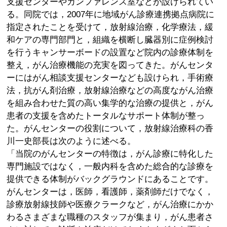
支援センターやカンファレンス室などが設けられてい
る。同院では，2007年に地域がん診療連携拠点病院に
指定されたことを受けて，放射線治療，化学療法，緩
和ケアの専門部門と，組織を横断し臓器別に症例検討
を行うキャンサーボードの設置など院内の診療体制を
整え，がん治療機能の充実を図ってきた。がんセンタ
ーにはがん相談支援センターなども設けられ，手術療
法，抗がん剤治療，放射線治療などの高度ながん治療
を組み合わせた質の高い集学的な治療の提供と，がん
患者の支援を含めたトータルなサポート体制が整っ
た。がんセンターの役割について，放射線治療科の香
川一史部長は次のように述べる。
「当院のがんセンターの特徴は，がん診療に特化した
専門施設ではなく，一般内科を含めた総合的な診療を
提供できる体制がバックグラウンドにあることです。
がんセンターは，医師，看護師，薬剤師だけでなく，
診療放射線技師や医療クラークなど，がん治療にかか
わるさまざまな職種のスタッフが集まり，がん患者さ