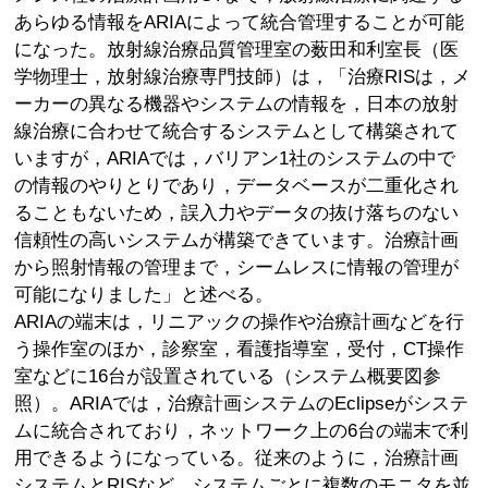
あらゆる情報をARIAによって統合管理することが可能
になった。放射線治療品質管理室の薮田和利室長（医
学物理士，放射線治療専門技師）は，「治療RISは，メ
ーカーの異なる機器やシステムの情報を，日本の放射
線治療に合わせて統合するシステムとして構築されて
いますが，ARIAでは，バリアン1社のシステムの中で
の情報のやりとりであり，データベースが二重化され
ることもないため，誤入力やデータの抜け落ちのない
信頼性の高いシステムが構築できています。治療計画
から照射情報の管理まで，シームレスに情報の管理が
可能になりました」と述べる。
ARIAの端末は，リニアックの操作や治療計画などを行
う操作室のほか，診察室，看護指導室，受付，CT操作
室などに16台が設置されている（システム概要図参
照）。ARIAでは，治療計画システムのEclipseがシステ
ムに統合されており，ネットワーク上の6台の端末で利
用できるようになっている。従来のように，治療計画
システムとRISなど，システムごとに複数のモニタを並