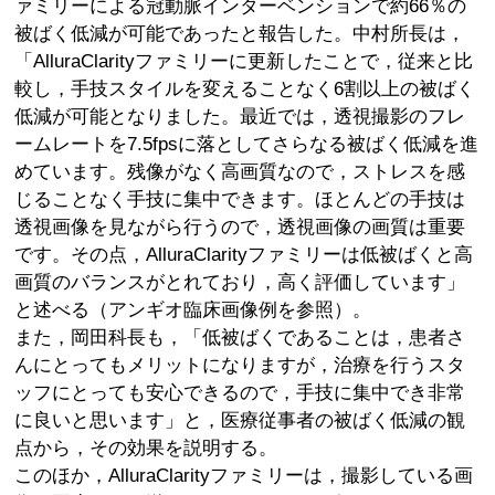
ァミリーによる冠動脈インターベンションで約66％の
被ばく低減が可能であったと報告した。中村所長は，
「AlluraClarityファミリーに更新したことで，従来と比
較し，手技スタイルを変えることなく6割以上の被ばく
低減が可能となりました。最近では，透視撮影のフレ
ームレートを7.5fpsに落としてさらなる被ばく低減を進
めています。残像がなく高画質なので，ストレスを感
じることなく手技に集中できます。ほとんどの手技は
透視画像を見ながら行うので，透視画像の画質は重要
です。その点，AlluraClarityファミリーは低被ばくと高
画質のバランスがとれており，高く評価しています」
と述べる（アンギオ臨床画像例を参照）。
また，岡田科長も，「低被ばくであることは，患者さ
んにとってもメリットになりますが，治療を行うスタ
ッフにとっても安心できるので，手技に集中でき非常
に良いと思います」と，医療従事者の被ばく低減の観
点から，その効果を説明する。
このほか，AlluraClarityファミリーは，撮影している画