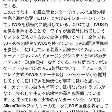
てくる。
このような中，心臓血管センターでは，末梢血管の慢
性完全塞栓病変（CTO）におけるインターベンション
で，IVUSを積極的に使用している。CTOでは，IVUSの
画像を参照することで，ワイヤが血管外に出てしまう
リスクを低減できるので全例で用いており，全体でも
30～40％の症例でIVUSを使っている（IVUS関連画像例
を参照）。使用している装置・治療デバイスは，ボル
ケーノ・ジャパンのイメージングシステムとIVUSカテ
ーテルの「Eagle Eye」などである。中村所長は，ボル
ケーノ・ジャパンのIVUS製品について，「フェーズド
アレイ方式のIVUSカテーテルは，パッケージから開封
してすぐに使用できる簡便性が非常に良いと思いま
す。カテーテル自体も堅牢で，破損などのトラブルが
なく，安心して使える信頼性の高さも評価していま
す」と述べている。実際のインターベンションでは，
AlluraClarityファミリーのモニタにIVUS画像を表示して