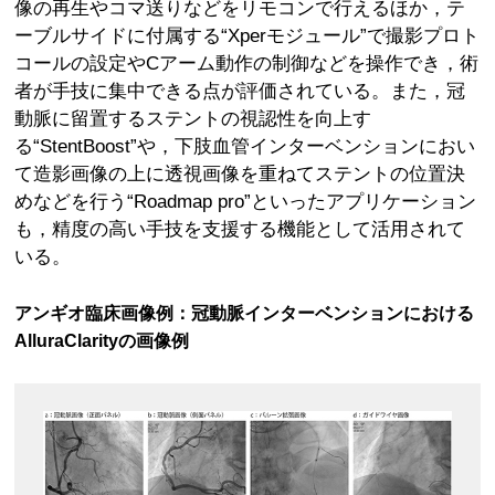
像の再生やコマ送りなどをリモコンで行えるほか，テ
ーブルサイドに付属する“Xperモジュール”で撮影プロト
コールの設定やCアーム動作の制御などを操作でき，術
者が手技に集中できる点が評価されている。また，冠
動脈に留置するステントの視認性を向上す
る“StentBoost”や，下肢血管インターベンションにおい
て造影画像の上に透視画像を重ねてステントの位置決
めなどを行う“Roadmap pro”といったアプリケーション
も，精度の高い手技を支援する機能として活用されて
いる。
アンギオ臨床画像例：冠動脈インターベンションにおける
AlluraClarityの画像例