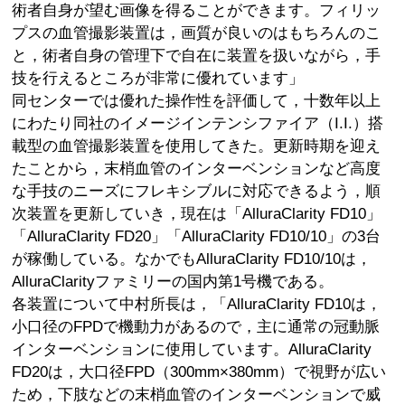
術者自身が望む画像を得ることができます。フィリッ
プスの血管撮影装置は，画質が良いのはもちろんのこ
と，術者自身の管理下で自在に装置を扱いながら，手
技を行えるところが非常に優れています」
同センターでは優れた操作性を評価して，十数年以上
にわたり同社のイメージインテンシファイア（I.I.）搭
載型の血管撮影装置を使用してきた。更新時期を迎え
たことから，末梢血管のインターベンションなど高度
な手技のニーズにフレキシブルに対応できるよう，順
次装置を更新していき，現在は「AlluraClarity FD10」
「AlluraClarity FD20」「AlluraClarity FD10/10」の3台
が稼働している。なかでもAlluraClarity FD10/10は，
AlluraClarityファミリーの国内第1号機である。
各装置について中村所長は，「AlluraClarity FD10は，
小口径のFPDで機動力があるので，主に通常の冠動脈
インターベンションに使用しています。AlluraClarity
FD20は，大口径FPD（300mm×380mm）で視野が広い
ため，下肢などの末梢血管のインターベンションで威