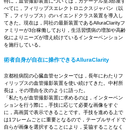
特に，血管撮影装置については，カテーテル室3部屋す
べてに，フィリップスエレクトロニクスジャパン（以
下，フィリップス）のハイエンドクラス装置を導入し
てきた。現在は，同社の最新装置であるAlluraClarityフ
ァミリーが3台稼働しており，生活習慣病の増加や高齢
化によりニーズが増え続けているインターベンション
を施行している。
術者自身が自在に操作できるAlluraClarity
京都桂病院の心臓血管センターでは，長年にわたりフ
ィリップスの血管撮影装置を使い続けてきた。中村所
長は，その理由を次のように語った。
「私たちが血管撮影装置に求めるのは，インターベン
ションを行う際に，手技に応じて必要な画像をすぐ
に，高画質で表示できることです。手技を進める上で
は1フレームごとに重要となるので，テーブルサイドで
自らが画像を選択することにより，妥協することなく