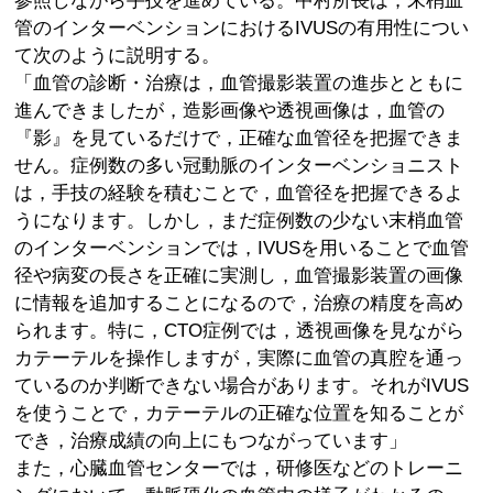
参照しながら手技を進めている。中村所長は，末梢血
管のインターベンションにおけるIVUSの有用性につい
て次のように説明する。
「血管の診断・治療は，血管撮影装置の進歩とともに
進んできましたが，造影画像や透視画像は，血管の
『影』を見ているだけで，正確な血管径を把握できま
せん。症例数の多い冠動脈のインターベンショニスト
は，手技の経験を積むことで，血管径を把握できるよ
うになります。しかし，まだ症例数の少ない末梢血管
のインターベンションでは，IVUSを用いることで血管
径や病変の長さを正確に実測し，血管撮影装置の画像
に情報を追加することになるので，治療の精度を高め
られます。特に，CTO症例では，透視画像を見ながら
カテーテルを操作しますが，実際に血管の真腔を通っ
ているのか判断できない場合があります。それがIVUS
を使うことで，カテーテルの正確な位置を知ることが
でき，治療成績の向上にもつながっています」
また，心臓血管センターでは，研修医などのトレーニ