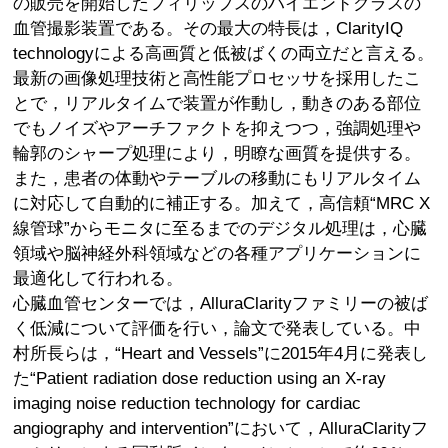
の販売を開始したフィリップスのハイエンドクラスの
血管撮影装置である。その最大の特長は，ClarityIQ
technologyによる高画質と低被ばくの両立だと言える。
最新の画像処理技術と高性能プロセッサを採用したこ
とで，リアルタイムで装置が作動し，動きのある部位
でもノイズやアーチファクトを抑えつつ，強調処理や
輪郭のシャープ処理により，明瞭な画質を提供する。
また，患者の体動やテーブルの移動にもリアルタイム
に対応して自動的に補正する。加えて，高信頼“MRC X
線管球”からモニタに至るまでのデジタル処理は，心臓
領域や脳神経外科領域などの各種アプリケーションに
最適化して行われる。
心臓血管センターでは，AlluraClarityファミリーの被ば
く低減について評価を行い，論文で発表している。中
村所長らは，“Heart and Vessels”に2015年4月に発表し
た“Patient radiation dose reduction using an X-ray
imaging noise reduction technology for cardiac
angiography and intervention”において，AlluraClarityフ