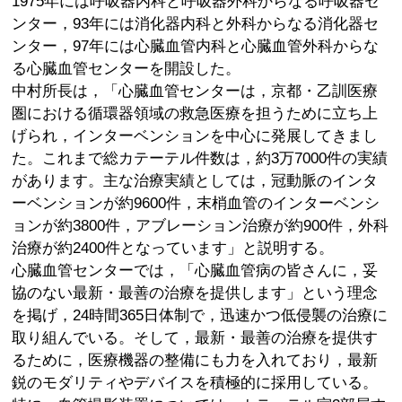
1975年には呼吸器内科と呼吸器外科からなる呼吸器セ
ンター，93年には消化器内科と外科からなる消化器セ
ンター，97年には心臓血管内科と心臓血管外科からな
る心臓血管センターを開設した。
中村所長は，「心臓血管センターは，京都・乙訓医療
圏における循環器領域の救急医療を担うために立ち上
げられ，インターベンションを中心に発展してきまし
た。これまで総カテーテル件数は，約3万7000件の実績
があります。主な治療実績としては，冠動脈のインタ
ーベンションが約9600件，末梢血管のインターベンシ
ョンが約3800件，アブレーション治療が約900件，外科
治療が約2400件となっています」と説明する。
心臓血管センターでは，「心臓血管病の皆さんに，妥
協のない最新・最善の治療を提供します」という理念
を掲げ，24時間365日体制で，迅速かつ低侵襲の治療に
取り組んでいる。そして，最新・最善の治療を提供す
るために，医療機器の整備にも力を入れており，最新
鋭のモダリティやデバイスを積極的に採用している。