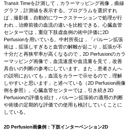
Transit Timeを計測して，カラーマッピング画像，曲線
グラフ，計測値を表示する。プログラムを選択すれ
ば，撮影後，自動的にワークステーションで処理が行
われ，治療前後の血流の違いを比較できる。心臓血管
センターでは，重症下肢虚血例の術中評価に2D
Perfusionを用いている。中村所長は，「バルーン拡張
術は，拡張しすぎると血管の解離が起こり，拡張が不
十分だと再狭窄率が高くなるので，2D Perfusionのカラ
ーマッピング画像で，血流速度や血流量を見て，改善
具合いの判断の参考にしています。また，患者さんへ
の説明においても，血流をカラーで示せるので，理解
しやすいと思います」と述べている（2D Perfusion画像
例を参照）。心臓血管センターでは，引き続き2D
Perfusionの評価を続け，バルーン拡張術の適用の判断
や術後の定期的な評価での使用も検討していくことに
している。
2D Perfusion画像例：下肢インターベンション2D