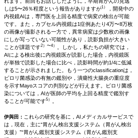
れます。前回もお話ししたように，早期胃がんの見逃
1）
しは5〜26％程度という報告がありますが
，開発中の
内視鏡AIは，専門医を上回る精度で病変の検出が可能
です。また，カプセル内視鏡は1症例あたり4万〜8万枚
の画像が撮影される一方で，異常病変は少数枚の画像
にしか写っていない可能性があり，読影負担が大きい
2）〜4）
ことが課題です
。しかし，私たちの研究では，
AIによる検出後に内視鏡医が読影した場合，内視鏡医
が単独で読影した場合に比べ，読影時間が約1/4に低減
することが示されました。もう一つのclassificationは，
ピロリ菌感染の有無の鑑別や，潰瘍性大腸炎の重症度
を示すMayoスコアの判別などが行えます。ピロリ菌感
染については，AIが医師の平均を上回る精度で鑑別す
5）
ることが可能です
。
これらの研究を基に，AIメディカルサービスで
伊與田：
は，現在，主に“胃がん検出支援システム（胃がん検出
支援）”“胃がん鑑別支援システム（胃がん鑑別支