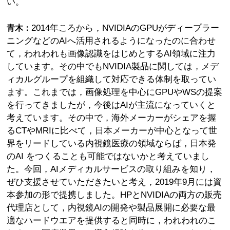
い。
2014年ころから，NVIDIAのGPUがディープラー
青木：
ニングなどのAIへ活用されるようになったのに合わせ
て，われわれも画像認識をはじめとするAI領域に注力
しています。その中でもNVIDIA製品に関しては，メデ
ィカルグループを組織して対応できる体制を取ってい
ます。これまでは，画像処理を中心にGPUやWSの提案
を行ってきましたが，今後はAIが主流になっていくと
考えています。その中で，海外メーカーがシェアを握
るCTやMRIに比べて，日本メーカーが中心となって世
界をリードしている内視鏡医療の領域ならば，日本発
のAI をつくることも可能ではないかと考えていまし
た。今回，AIメディカルサービスの取り組みを知り，
ぜひ支援させていただきたいと考え，2019年9月には資
本参加の形で提携しました。HPとNVIDIAの両方の販売
代理店として，内視鏡AIの開発や製品展開に必要な最
適なハードウエアを提供すると同時に，われわれのこ