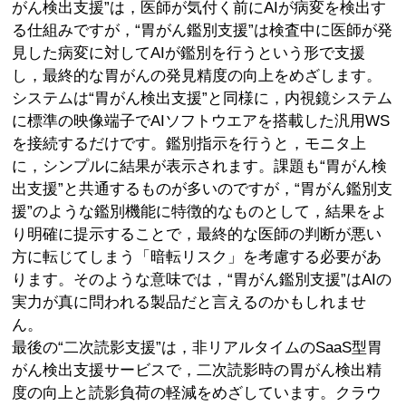
がん検出支援”は，医師が気付く前にAIが病変を検出す
る仕組みですが，“胃がん鑑別支援”は検査中に医師が発
見した病変に対してAIが鑑別を行うという形で支援
し，最終的な胃がんの発見精度の向上をめざします。
システムは“胃がん検出支援”と同様に，内視鏡システム
に標準の映像端子でAIソフトウエアを搭載した汎用WS
を接続するだけです。鑑別指示を行うと，モニタ上
に，シンプルに結果が表示されます。課題も“胃がん検
出支援”と共通するものが多いのですが，“胃がん鑑別支
援”のような鑑別機能に特徴的なものとして，結果をよ
り明確に提示することで，最終的な医師の判断が悪い
方に転じてしまう「暗転リスク」を考慮する必要があ
ります。そのような意味では，“胃がん鑑別支援”はAIの
実力が真に問われる製品だと言えるのかもしれませ
ん。
最後の“二次読影支援”は，非リアルタイムのSaaS型胃
がん検出支援サービスで，二次読影時の胃がん検出精
度の向上と読影負荷の軽減をめざしています。クラウ