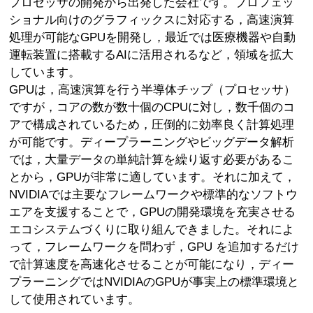
プロセッサの開発から出発した会社です。プロフェッ
ショナル向けのグラフィックスに対応する，高速演算
処理が可能なGPUを開発し，最近では医療機器や自動
運転装置に搭載するAIに活用されるなど，領域を拡大
しています。
GPUは，高速演算を行う半導体チップ（プロセッサ）
ですが，コアの数が数十個のCPUに対し，数千個のコ
アで構成されているため，圧倒的に効率良く計算処理
が可能です。ディープラーニングやビッグデータ解析
では，大量データの単純計算を繰り返す必要があるこ
とから，GPUが非常に適しています。それに加えて，
NVIDIAでは主要なフレームワークや標準的なソフトウ
エアを支援することで，GPUの開発環境を充実させる
エコシステムづくりに取り組んできました。それによ
って，フレームワークを問わず，GPU を追加するだけ
で計算速度を高速化させることが可能になり，ディー
プラーニングではNVIDIAのGPUが事実上の標準環境と
して使用されています。