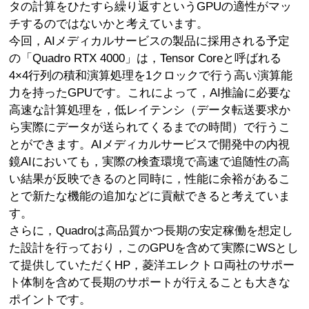
タの計算をひたすら繰り返すというGPUの適性がマッ
チするのではないかと考えています。
今回，AIメディカルサービスの製品に採用される予定
の「Quadro RTX 4000」は，Tensor Coreと呼ばれる
4×4行列の積和演算処理を1クロックで行う高い演算能
力を持ったGPUです。これによって，AI推論に必要な
高速な計算処理を，低レイテンシ（データ転送要求か
ら実際にデータが送られてくるまでの時間）で行うこ
とができます。AIメディカルサービスで開発中の内視
鏡AIにおいても，実際の検査環境で高速で追随性の高
い結果が反映できるのと同時に，性能に余裕があるこ
とで新たな機能の追加などに貢献できると考えていま
す。
さらに，Quadroは高品質かつ長期の安定稼働を想定し
た設計を行っており，このGPUを含めて実際にWSとし
て提供していただくHP，菱洋エレクトロ両社のサポー
ト体制を含めて長期のサポートが行えることも大きな
ポイントです。