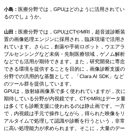
医療分野では，GPUはどのように活用されてい
小島：
るのでしょうか。
医療分野では，GPUはCTやMRI，超音波診断装
山田：
置の画像処理エンジンに採用され，臨床現場で活用さ
れています。さらに，創薬や手術ロボット，ウエアラ
ブルセンシングなど未病・先制医療領域，ゲノム解析
などでも活用が期待できます。また，研究開発に専念
できる環境を提供することを目的に，画像診断支援の
分野での汎用的な基盤として，「Clara AI SDK」など
のツール群を提供しています。
GPUは，放射線画像系で多く使われていますが，次に
期待している分野が内視鏡です。CTやMRIはデータ量
は多くても診断支援に使われるのは静止画です。一方
で，内視鏡は手元で操作しながら，得られた映像をリ
アルタイムで処理して認識や診断を行うという，非常
に高い処理能力が求められます。そこに，大量のデー