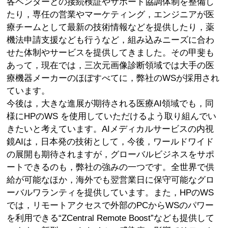
各ベンダーとの接続検証やサポート協調体制を整備し
たり，専任の営業やマーケティング，エンジニアが医
療チームとして最新の技術情報などを提供したり，薬
機法申請支援なども行うなど，組み込みニーズに合わ
せた体制やサービスを提供してきました。その甲斐も
あって，現在では，三次元画像診断領域では大手の医
療機器メーカーのほぼすべてに，弊社のWSが採用され
ています。
今後は，大きな進展が期待される医療AI領域でも，同
様にHPのWS を使用していただけるよう取り組んでい
きたいと考えています。AIメディカルサービスの内視
鏡AIは，日本発の技術として，今後，ワールドワイド
の展開も期待されますが，グローバルビジネスをサポ
ートできるのも，弊社の強みの一つです。全世界で供
給が可能なほか，海外でも翌営業日に保守可能なグロ
ーバルワランティを提供しています。また，HPのWS
では，リモートアクセスで外部のPCからWSのパワー
を利用できる“ZCentral Remote Boost”なども提供して