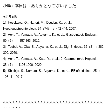
本日は，ありがとうございました。
小島：
●参考文献
1）Hosokawa, O., Hattori, M., Douden, K., et al.,
Hepatogastroenterology, 54（74） ： 442-444, 2007.
2）Aoki, T., Yamada, A., Aoyama, K., et al., Gastrointest. Endosc.,
89（2） ： 357-363, 2019.
3）Tsuboi, A., Oka, S., Aoyama, K., et al., Dig. Endosc., 32（3）：382-
390, 2020.
4）Aoki, T., Yamada, A., Kato, Y., et al., J. Gastroenterol. Hepatol.,
35（7）： 1196-1200, 2020.
5）Shichijo, S., Nomura, S., Aoyama, K., et al., EBioMedicine., 25 ：
106-111, 2017.
*-*-*-*-*-*-*-*-*-*-*-*-*-*-*-*-*-*-*-*-*-*-*-*-*-*-*-*-*-*-*-*-