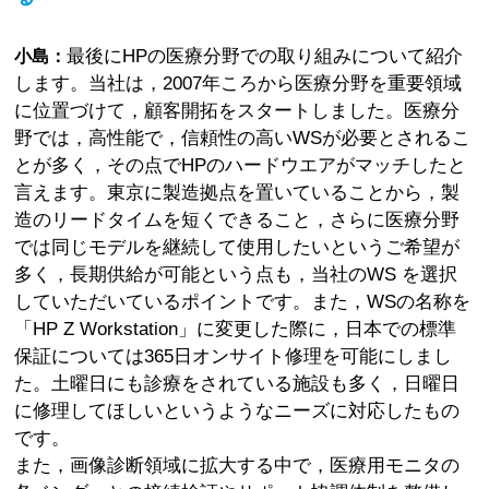
最後にHPの医療分野での取り組みについて紹介
小島：
します。当社は，2007年ころから医療分野を重要領域
に位置づけて，顧客開拓をスタートしました。医療分
野では，高性能で，信頼性の高いWSが必要とされるこ
とが多く，その点でHPのハードウエアがマッチしたと
言えます。東京に製造拠点を置いていることから，製
造のリードタイムを短くできること，さらに医療分野
では同じモデルを継続して使用したいというご希望が
多く，長期供給が可能という点も，当社のWS を選択
していただいているポイントです。また，WSの名称を
「HP Z Workstation」に変更した際に，日本での標準
保証については365日オンサイト修理を可能にしまし
た。土曜日にも診療をされている施設も多く，日曜日
に修理してほしいというようなニーズに対応したもの
です。
また，画像診断領域に拡大する中で，医療用モニタの