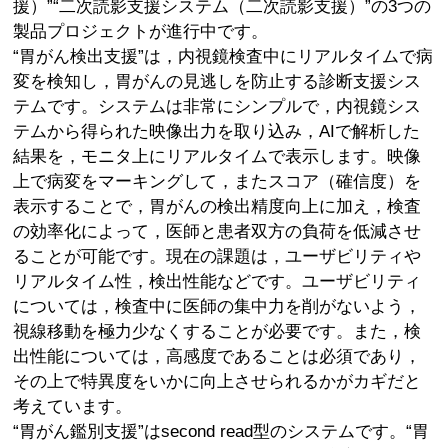
援）”“二次読影支援システム（二次読影支援）”の3つの
製品プロジェクトが進行中です。
“胃がん検出支援”は，内視鏡検査中にリアルタイムで病
変を検知し，胃がんの見逃しを防止する診断支援シス
テムです。システムは非常にシンプルで，内視鏡シス
テムから得られた映像出力を取り込み，AIで解析した
結果を，モニタ上にリアルタイムで表示します。映像
上で病変をマーキングして，またスコア（確信度）を
表示することで，胃がんの検出精度向上に加え，検査
の効率化によって，医師と患者双方の負荷を低減させ
ることが可能です。現在の課題は，ユーザビリティや
リアルタイム性，検出性能などです。ユーザビリティ
については，検査中に医師の集中力を削がないよう，
視線移動を極力少なくすることが必要です。また，検
出性能については，高感度であることは必須であり，
その上で特異度をいかに向上させられるかがカギだと
考えています。
“胃がん鑑別支援”はsecond read型のシステムです。“胃