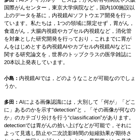
国際がんセンター，東京大学病院など，国内100施設以
上のデータを基に，内視鏡AIソフトウエア開発を行っ
ています。私たちは，1つの領域に限定せず，胃がん，
食道がん，大腸内視鏡やカプセル内視鏡など，消化管
を対象とした研究開発を行っており，これまでに胃が
んをはじめとする内視鏡AIやカプセル内視鏡AIなどに
関する研究論文を，世界のトップクラスの医学雑誌に
20本以上発表しています。
内視鏡AIでは，どのようなことが可能なのでしょ
小島：
うか。
AIによる画像認識には，大別して「何が」「どこ
多田：
に」あるのかを示す“detection”と，「その画像が何なの
か」のカテゴリ分けを行う“classification”があります。
detectionでは胃がんの拾い上げなどが可能で，それに
よって見逃し防止や二次読影時間の短縮効果が期待さ