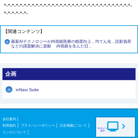
*-*-*-*-*-*-*-*-*-*-*-*-*-*-*-*-*-*-*-*-*-*-*-*-*-*-*-*-*-*-*-*-
*-*-*-*-*-*-
【関連コンテンツ】
最新AIテクノロジーが内視鏡医療の精度向上，均てん化，読影負荷
などの課題解決に貢献 内視鏡を生んだ日...
企画
inNavi Suite
会社案内
利用規約
プライバシーポリシー
広告掲載について
PCサイト
表示
リンクについて