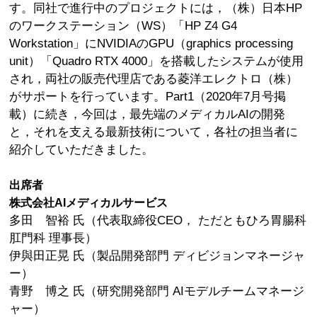
す。同社で進行中のプロジェクトには，（株）日本HP
のワークステーション（WS）「HP Z4 G4
Workstation」にNVIDIAのGPU（graphics processing
unit）「Quadro RTX 4000」を搭載したシステムが使用
され，両社の販売代理店である菱洋エレクトロ（株）
がサポートを行っています。Part1（2020年7月号掲
載）に続き，今回は，最先端のメディカルAIの開発
と，それを支える最新技術について，各社の担当者に
紹介していただきました。
出席者
株式会社AIメディカルサービス
多田 智裕 氏（代表取締役CEO， ただともひろ胃腸科
肛門科 理事長）
伊與田正晃 氏（製品開発部門 ディビジョンマネージャ
ー）
青野 博之 氏（研究開発部門 AIモデルチームマネージ
ャー）