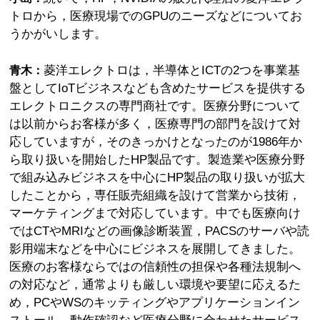
トロから，医療現場でのGPUのニーズなどについてお
うかがいします。
菱洋エレクトロは，半導体とICTの2つを事業基
青木：
盤としてIoTビジネスなども含めたサービスを提供する
エレクトロニクスの専門商社です。医療分野について
は以前からお客様が多く，医療専門の部門を設けて対
応していますが，そのきっかけとなったのが1986年か
ら取り扱いを開始したHP製品です。製造業や医療分野
で組み込みビジネスを中心にHP製品の取り扱いが拡大
したことから，専任販売組織を設けて営業から技術，
マーケティングまで対応しています。中でも医療向け
ではCTやMRIなどの画像診断装置，PACSのサーバや読
影用端末などを中心にビジネスを展開してきました。
医療のお客様ならではの信頼性の担保や各種法規制へ
の対応など，通常よりも厳しい環境や要望に応えるた
め，PCやWSのキッティングやアプリケーションイン