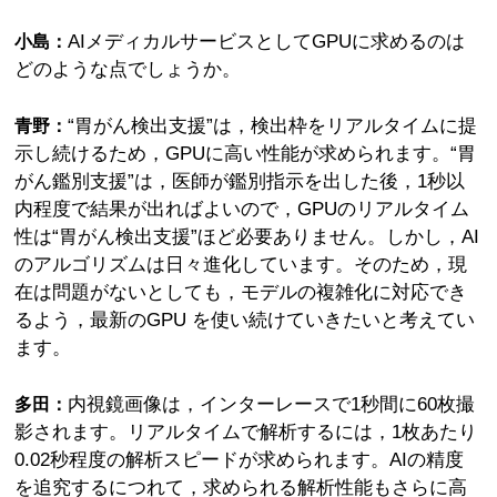
AIメディカルサービスとしてGPUに求めるのは
小島：
どのような点でしょうか。
“胃がん検出支援”は，検出枠をリアルタイムに提
青野：
示し続けるため，GPUに高い性能が求められます。“胃
がん鑑別支援”は，医師が鑑別指示を出した後，1秒以
内程度で結果が出ればよいので，GPUのリアルタイム
性は“胃がん検出支援”ほど必要ありません。しかし，AI
のアルゴリズムは日々進化しています。そのため，現
在は問題がないとしても，モデルの複雑化に対応でき
るよう，最新のGPU を使い続けていきたいと考えてい
ます。
内視鏡画像は，インターレースで1秒間に60枚撮
多田：
影されます。リアルタイムで解析するには，1枚あたり
0.02秒程度の解析スピードが求められます。AIの精度
を追究するにつれて，求められる解析性能もさらに高