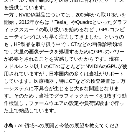
ストール，動作確認など医療分野に合わせたサービス
を提供しています。
一方，NVIDIA製品については，2005年から取り扱いを
開始，2012年からは「Tesla」やQuadroといったグラフ
ィックスカードの取り扱いを始めるなど，GPUコンピ
ューティングにいち早く注力してきました。というの
も，HP製品を取り扱う中で，CTなどの画像診断領域
で，大量の画像データを処理するためにGPUのパワー
が必要とされることを実感していたからです。現在，
ミドルレンジ以上のCTのほとんどにNVIDIAのGPUが使
用されていますが，日本国内の多くは当社がサポート
しています。医療機器，特にCTなどの検査装置は，万
一システムに不具合が生じると大きな問題となりま
す。そのため，当社でグラフィックカードを1枚ずつ動
作検証し，ファームウエアの設定や負荷試験まで行っ
た上で納品しています。
AI 領域への展開と今後の展望を教えてくださ
小島：