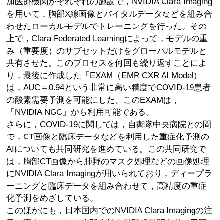
加医療機関がそれぞれの施設で，NVIDIA Clara Imaging
を用いて，胸部X線画像とバイタルデータなどを組み合
わせたローカルモデルでトレーニングを行った。その
上で，Clara Federated Learningによって，モデルの重
み（重要度）のサブセットだけをグローバルモデルと
共有させた。このプロセスを何回も繰り返すことによ
り，最後に作成した「EXAM（EMR CXR AI Model）」
は，AUC＝0.94という非常に高い精度でCOVID-19患者
の酸素需要予測を可能にした。このEXAMは，
「NVIDIA NGC」から利用可能である。
さらに，COVID-19に関しては，自衛隊中央病院との間
で，CT画像と臨床データなどを利用した重症化予測の
AIについても共同研究を進めている。この共同研究で
は，胸部CT画像から肺野のマスク処理などの画像処理
にNVIDIA Clara Imagingが用いられており，ディープラ
ーニングと臨床データを組み合わせて，高精度の重症
化予測をめざしている。
このほかにも，日本国内でのNVIDIA Clara Imagingの注