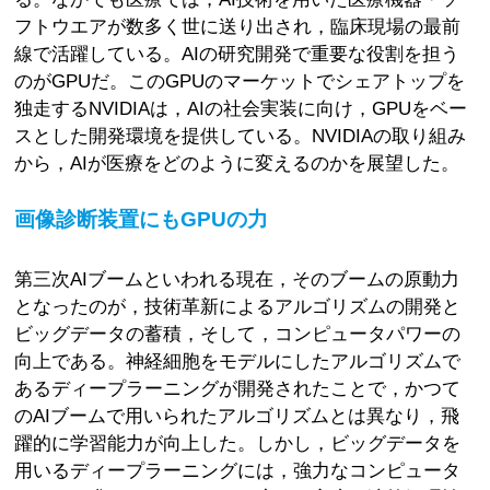
フトウエアが数多く世に送り出され，臨床現場の最前
線で活躍している。AIの研究開発で重要な役割を担う
のがGPUだ。このGPUのマーケットでシェアトップを
独走するNVIDIAは，AIの社会実装に向け，GPUをベー
スとした開発環境を提供している。NVIDIAの取り組み
から，AIが医療をどのように変えるのかを展望した。
画像診断装置にもGPUの力
第三次AIブームといわれる現在，そのブームの原動力
となったのが，技術革新によるアルゴリズムの開発と
ビッグデータの蓄積，そして，コンピュータパワーの
向上である。神経細胞をモデルにしたアルゴリズムで
あるディープラーニングが開発されたことで，かつて
のAIブームで用いられたアルゴリズムとは異なり，飛
躍的に学習能力が向上した。しかし，ビッグデータを
用いるディープラーニングには，強力なコンピュータ