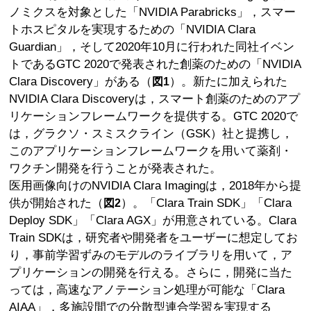
ノミクスを対象とした「NVIDIA Parabricks」，スマー
トホスピタルを実現するための「NVIDIA Clara
Guardian」，そして2020年10月に行われた同社イベン
トであるGTC 2020で発表された創薬のための「NVIDIA
Clara Discovery」がある（
）。新たに加えられた
図1
NVIDIA Clara Discoveryは，スマート創薬のためのアプ
リケーションフレームワークを提供する。GTC 2020で
は，グラクソ・スミスクライン（GSK）社と提携し，
このアプリケーションフレームワークを用いて薬剤・
ワクチン開発を行うことが発表された。
医用画像向けのNVIDIA Clara Imagingは，2018年から提
供が開始された（
）。「Clara Train SDK」「Clara
図2
Deploy SDK」「Clara AGX」が用意されている。Clara
Train SDKは，研究者や開発者をユーザーに想定してお
り，事前学習ずみのモデルのライブラリを用いて，ア
プリケーションの開発を行える。さらに，開発に当た
っては，高速なアノテーション処理が可能な「Clara
AIAA」，多施設間での分散型連合学習を実現する