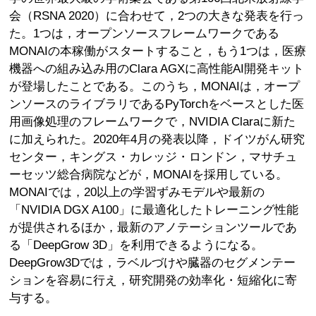
会（RSNA 2020）に合わせて，2つの大きな発表を行っ
た。1つは，オープンソースフレームワークである
MONAIの本稼働がスタートすること，もう1つは，医療
機器への組み込み用のClara AGXに高性能AI開発キット
が登場したことである。このうち，MONAIは，オープ
ンソースのライブラリであるPyTorchをベースとした医
用画像処理のフレームワークで，NVIDIA Claraに新た
に加えられた。2020年4月の発表以降，ドイツがん研究
センター，キングス・カレッジ・ロンドン，マサチュ
ーセッツ総合病院などが，MONAIを採用している。
MONAIでは，20以上の学習ずみモデルや最新の
「NVIDIA DGX A100」に最適化したトレーニング性能
が提供されるほか，最新のアノテーションツールであ
る「DeepGrow 3D」を利用できるようになる。
DeepGrow3Dでは，ラベルづけや臓器のセグメンテー
ションを容易に行え，研究開発の効率化・短縮化に寄
与する。