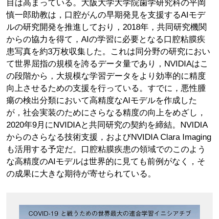
目は高まっている。大阪大学大学院歯学研究科の平岡
慎一郎助教は，口腔がんの早期発見を支援するAIモデ
ルの研究開発を推進しており，2018年，共同研究機関
からの協力を得て，AIの学習に必要となる口腔粘膜疾
患写真を約3万枚収集した。これは同分野の研究におい
て世界屈指の規模を誇るデータ量であり，NVIDIAはこ
の段階から，大規模な学習データをより効率的に精度
向上させるための支援を行っている。すでに，悪性腫
瘍の検出分類において高精度なAIモデルを作成した
が，社会実装のためにさらなる精度の向上をめざし，
2020年9月にNVIDIAと共同研究の契約を締結。NVIDIA
からのさらなる技術支援，およびNVIDIA Clara Imaging
も活用する予定だ。口腔粘膜疾患の領域でのこのよう
な高精度のAIモデルは世界的に見ても前例がなく，そ
の成果に大きな期待が寄せられている。