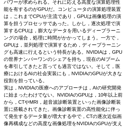
パワーが求められる。それに応える高度な演算処理性
能を有するのがGPUだ。コンピュータの演算処理装置
は，これまでCPUが主流であり，GPUは画像処理の演
算を担うプロセッサであった。しかし，逐次処理で演
算するCPUは，膨大なデータを用いるディープラーニ
ングの場合，処理に時間がかかってしまう。一方で，
GPUは，並列処理で演算するため，ディープラーニン
グも高速に行えるという特長がある。NVIDIAは，GPU
の世界ナンバーワンのシェアを持ち，現在のAIブーム
を牽引してきたと言っても過言ではない。そして，医
療におけるAIの社会実装にも，NVIDIAのGPUが大きな
役割を担っている。
実は，NVIDIAの医療へのアプローチは，AIの研究開発
に始まったわけでない。NVIDIAのGPUは，10年以上前
から，CTやMRI，超音波診断装置といった画像診断装
置に搭載されてきた。画像診断装置の高性能化に伴っ
て発生するデータ量が増大する中で，CTの逐次近似画
像再構成などの高度な画像処理をNVIDIAのGPUが支え