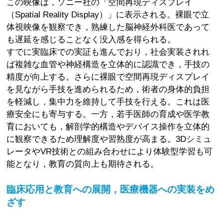
この映像は，ソニー社の「空間再現ディスプレイ
（Spatial Reality Display）」に表示される。裸眼で立
体視映像を観察でき，熟練した脳神経外科医であって
も遅延を感じることなく没入感を得られる。
すでに実臨床での実証も進んでおり，社会実装されれ
ば複雑な血管や神経構造を立体的に認識でき，手技の
精度が向上する。さらに裸眼で空間再現ディスプレイ
を見ながら手技を進められるため，術者の身体的負担
を軽減し，集中力を維持して手技を行える。これは医
療安全にも寄与する。一方，若手医師の育成や医学教
育においても，解剖学的構造やデバイス操作を立体的
に観察できるため理解度や習熟度が高まる。3Dシミュ
レータやVR技術との組み合わせにより体験型学習も可
能となり，教育の質向上も期待される。
臨床応用と教育への展開，医療機器への実装をめ
ざす