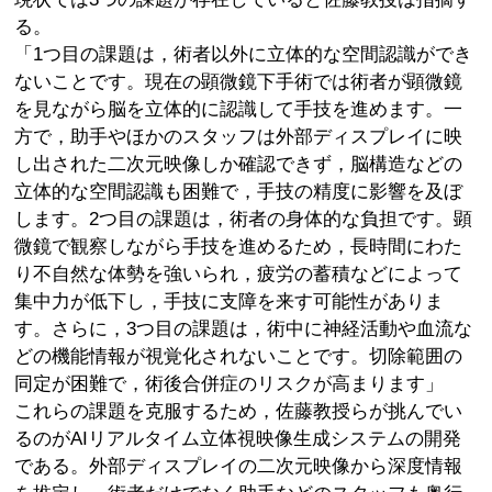
る。
「1つ目の課題は，術者以外に立体的な空間認識ができ
ないことです。現在の顕微鏡下手術では術者が顕微鏡
を見ながら脳を立体的に認識して手技を進めます。一
方で，助手やほかのスタッフは外部ディスプレイに映
し出された二次元映像しか確認できず，脳構造などの
立体的な空間認識も困難で，手技の精度に影響を及ぼ
します。2つ目の課題は，術者の身体的な負担です。顕
微鏡で観察しながら手技を進めるため，長時間にわた
り不自然な体勢を強いられ，疲労の蓄積などによって
集中力が低下し，手技に支障を来す可能性がありま
す。さらに，3つ目の課題は，術中に神経活動や血流な
どの機能情報が視覚化されないことです。切除範囲の
同定が困難で，術後合併症のリスクが高まります」
これらの課題を克服するため，佐藤教授らが挑んでい
るのがAIリアルタイム立体視映像生成システムの開発
である。外部ディスプレイの二次元映像から深度情報