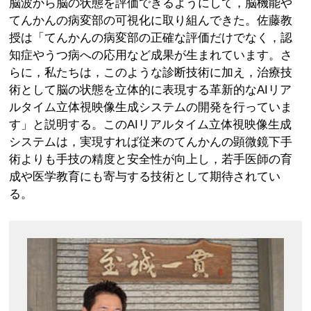
脳波から脳の状態を評価できるようにして，脳機能や
てんかんの病変部の可視化に取り組んできた。佐藤教
授は「てんかんの病変部の正確な評価だけでなく，認
知症やうつ病への応用など成果が生まれています。さ
らに，私たちは，このような診断技術に加え，治療技
術として脳の状態を立体的に表現する革新的なAIリア
ルタイム立体視映像生成システムの開発を行っていま
す」と説明する。このAIリアルタイム立体視映像生成
システムは，実現すれば従来のてんかんの顕微鏡下手
術よりも手技の精度と安全性が向上し，若手医師の育
成や医学教育にも寄与する技術として期待されてい
る。