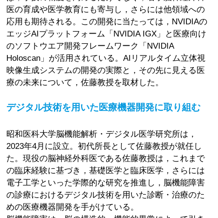
医の育成や医学教育にも寄与し，さらには他領域への
応用も期待される。この開発に当たっては，NVIDIAの
エッジAIプラットフォーム「NVIDIA IGX」と医療向け
のソフトウエア開発フレームワーク「NVIDIA
Holoscan」が活用されている。AIリアルタイム立体視
映像生成システムの開発の実際と，その先に見える医
療の未来について，佐藤教授を取材した。
デジタル技術を用いた医療機器開発に取り組む
昭和医科大学脳機能解析・デジタル医学研究所は，
2023年4月に設立。初代所長として佐藤教授が就任し
た。現役の脳神経外科医である佐藤教授は，これまで
の臨床経験に基づき，基礎医学と臨床医学，さらには
電子工学といった学際的な研究を推進し，脳機能障害
の診療におけるデジタル技術を用いた診断・治療のた
めの医療機器開発を手がけている。