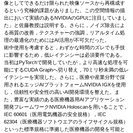
像としてできるだけ限られた映像ソースから再構成す
るという究極的課題がありました。この空間情報の描
出において実績のあるNVIDIAのGPUに注目していまし
た」と佐藤教授は説明する。さらに，ノイズ除去によ
る画質の改善，テクスチャーの強調，リアルタイム処
理の最適化のためにはAI活用が不可欠だった。
術中使用を考慮すると，わずかな時間のズレでも手技
に影響するため，低レイテンシーは必須要件である。
当初はPyTorchで開発していたが，より高速な処理を可
能にするCUDA Graphへ切り替え，70ミリ秒未満の低レ
イテンシーを実現した。さらに，医療や産業分野で採
用されるエッジAIプラットフォームNVIDIA IGXを使用
し，信頼性や安全性の高いAI開発環境を整えた。ま
た，豊富な実績のある医療機器用AIアプリケーション
開発フレームワークNVIDIA Holoscanを用いることで，
IEC 60601（医用電気機器の安全規格），IEC
62304（医療機器ソフトウエアのライフサイクル規格）
といった標準規格に準拠した医療機器の開発を可能と