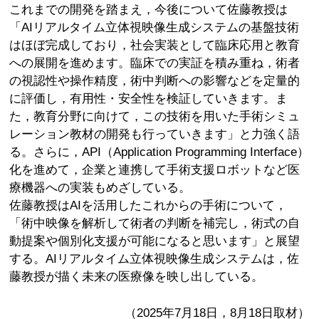
これまでの開発を踏まえ，今後について佐藤教授は
「AIリアルタイム立体視映像生成システムの基盤技術
はほぼ完成しており，社会実装として臨床応用と教育
への展開を進めます。臨床での実証を積み重ね，術者
の視認性や操作精度，術中判断への影響などを定量的
に評価し，有用性・安全性を検証していきます。ま
た，教育分野に向けて，この技術を用いた手術シミュ
レーション教材の開発も行っていきます」と力強く語
る。さらに，API（Application Programming Interface）
化を進めて，企業と連携して手術支援ロボットなど医
療機器への実装もめざしている。
佐藤教授はAIを活用したこれからの手術について，
「術中映像を解析して術者の判断を補完し，術式の自
動提案や個別化支援が可能になると思います」と展望
する。AIリアルタイム立体視映像生成システムは，佐
藤教授が描く未来の医療像を映し出している。
（2025年7月18日，8月18日取材）