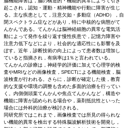
脳機能障害は，脳の構造的・機能的異常によって引き
起こされ，認知・運動・精神機能や行動に障害が生じ
る。主な疾患として，注意欠如・多動症（ADHD），自
閉スペクトラム症などがあり，特に中核的な病態がて
んかんである。てんかんは脳神経細胞の異常な電気活
動によって発作を繰り返す慢性疾患で，記憶力障害や
注意力低下などにより，社会的な適応性にも影響を及
ぼす。近年，診断技術の向上によって患者数は増加し
ていると指摘され，有病率は1％と言われている。
てんかんの診療は，神経学的評価に加えて心理学的検
査やMRIなどの画像検査，SPECTによる機能検査，脳
波検査が行われる。さらに，診断が確定した後，教育
的な支援や環境の調整も含めた多面的治療を行ってい
く。内側側頭葉てんかんや焦点てんかんなど，構造や
機能に障害が認められる場合や，薬剤抵抗性といった
場合には外科的治療が検討される。
同研究所ではこれまで，画像検査では所見の得られな
い機能的異常を検出する特殊脳波解析技術を開発し，