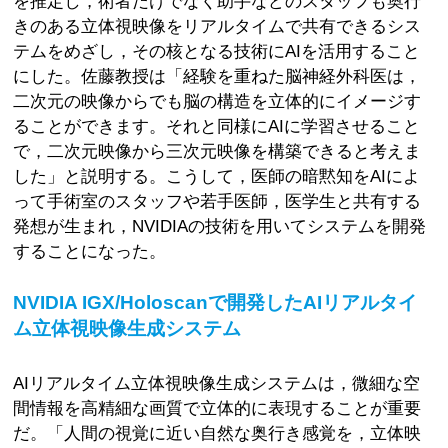
を推定し，術者だけでなく助手などのスタッフも奥行
きのある立体視映像をリアルタイムで共有できるシス
テムをめざし，その核となる技術にAIを活用すること
にした。佐藤教授は「経験を重ねた脳神経外科医は，
二次元の映像からでも脳の構造を立体的にイメージす
ることができます。それと同様にAIに学習させること
で，二次元映像から三次元映像を構築できると考えま
した」と説明する。こうして，医師の暗黙知をAIによ
って手術室のスタッフや若手医師，医学生と共有する
発想が生まれ，NVIDIAの技術を用いてシステムを開発
することになった。
NVIDIA IGX/Holoscanで開発したAIリアルタイ
ム立体視映像生成システム
AIリアルタイム立体視映像生成システムは，微細な空
間情報を高精細な画質で立体的に表現することが重要
だ。「人間の視覚に近い自然な奥行き感覚を，立体映