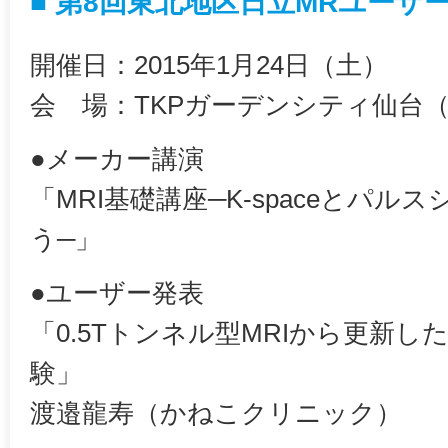
■ 第8回東北地区日立MRユーザ
開催日：2015年1月24日（土）
会 場：TKPガーデンシティ仙台
●メーカー講演
「MRI基礎講座─K-spaceとパ
う─」
●ユーザー発表
「0.5Tトンネル型MRIから更新したAI
験」
渡邉龍寿（かねこクリニック）