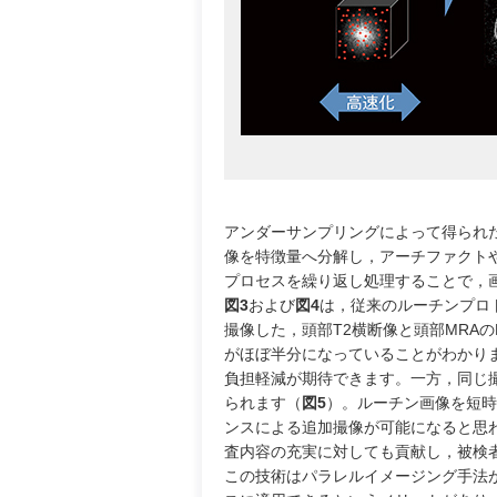
アンダーサンプリングによって得られ
像を特徴量へ分解し，アーチファクト
プロセスを繰り返し処理することで，
図3
および
図4
は，従来のルーチンプロト
撮像した，頭部T2横断像と頭部MRAの
がほぼ半分になっていることがわかり
負担軽減が期待できます。一方，同じ
られます（
図5
）。ルーチン画像を短時
ンスによる追加撮像が可能になると思
査内容の充実に対しても貢献し，被検
この技術はパラレルイメージング手法が