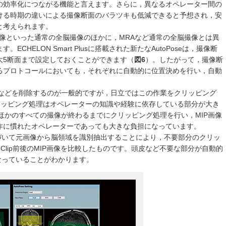
の効率化につながる機能と言えます。さらに，異なるオペレーター間の
ける時期の違いによる撮像断面のバラツキも低減できると予想され，安
と考えられます。
画像といった通常の全脳撮像のほかに，MRAなど通常の全脳撮像とは異
CHELON Smart Plusに搭載された新たなAutoPoseは，撮像断
大5断面まで設定しておくことができます（
図6
）。したがって，撮像断
るプロトコールにおいても，それぞれに自動的に位置決めを行い，自動
管などを削除するのが一般的ですが，日立ではこの作業をクリッピング
。クリッピング処理はオペレーターの知識や経験に依存している部分が大き
ほかのすべての撮像が終わるまでにクリッピング処理を行い，MIP画像
作に慣れたオペレーターであっても大きな負担になっています。
に基づいて元画像から脳領域を識別抽出することにより，不要部分のクリッ
toClip前後のMIP画像を比較したものです。頭皮など不要な部分が自動的
なっていることがわかります。