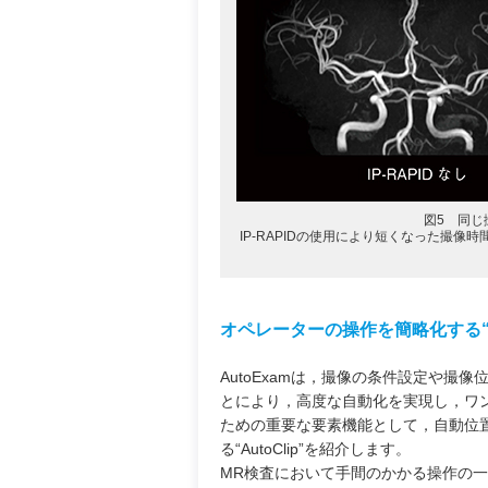
図5 同じ
IP-RAPIDの使用により短くなった撮
オペレーターの操作を簡略化する“Au
AutoExamは，撮像の条件設定や
とにより，高度な自動化を実現し，ワ
ための重要な要素機能として，自動位置決
る“AutoClip”を紹介します。
MR検査において手間のかかる操作の一つ