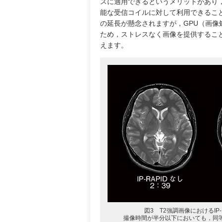
スに適用できるというメリットがあり，
能な受信コイルに対して利用できるこ
の延長が懸念されますが，GPU（画
ため，ストレスなく画像を提供するこ
えます。
図3 T2強調画像におけるIP-
撮像時間が半分以下においても，同