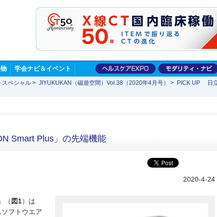
版物
学会ナビ＆イベント
 スペシャル
>
JIYUKUKAN（磁遊空間）Vol.38（2020年4月号）
>
PICK UP 日立
N Smart Plus」の先端機能
2020-4-24
s」（
図1
）は
テムソフトウエア