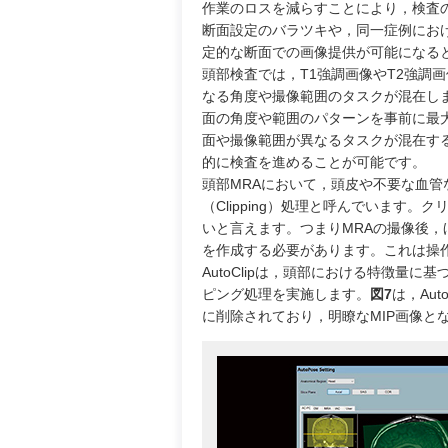
作業のロスを減らすことにより，検査
断面設定のバラツキや，同一症例にお
定的な断面での画像提供が可能になる
頭部検査では，T1強調画像やT2強調
なる角度や撮像範囲のタスクが混在します。E
面の角度や範囲のパターンを事前に最
面や撮像範囲が異なるタスクが混在す
的に検査を進めることが可能です。
頭部MRAにおいて，頭皮や不要な血
（Clipping）処理と呼んでいます
いと言えます。つまりMRAの撮像後，
を作成する必要があります。これは操
AutoClipは，頭部における特徴量
ピング処理を実施します。
図7
は，Au
に削除されており，明瞭なMIP画像と