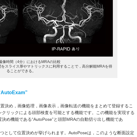
撮像時間（4分）におけるMRAの比較
像時間をスライス厚やマトリックスに利用することで，高分解能MRAを得
ることができる。
toExam”
撮像位置決め，画像処理，画像表示，画像転送の機能をまとめて登録するこ
ンクリックによる頭部検査を可能とする機能です。この機能を実現する
め機能である“AutoPose”と頭部MRAの自動切り出し機能であ
として位置決めが挙げられます。AutoPoseは，このような断面設定