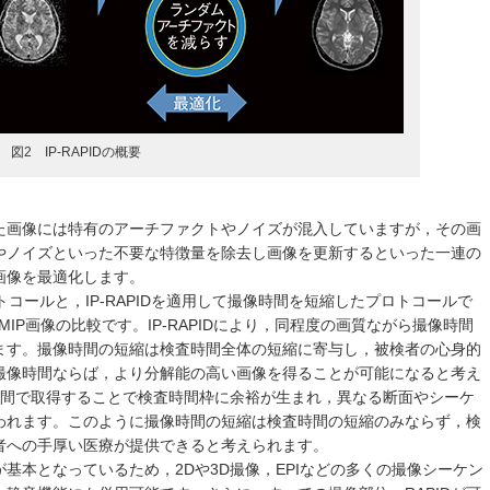
図2 IP-RAPIDの概要
た画像には特有のアーチファクトやノイズが混入していますが，その画
やノイズといった不要な特徴量を除去し画像を更新するといった一連の
画像を最適化します。
コールと，IP-RAPIDを適用して撮像時間を短縮したプロトコールで
MIP画像の比較です。IP-RAPIDにより，同程度の画質ながら撮像時間
ます。撮像時間の短縮は検査時間全体の短縮に寄与し，被検者の心身的
撮像時間ならば，より分解能の高い画像を得ることが可能になると考え
間で取得することで検査時間枠に余裕が生まれ，異なる断面やシーケ
われます。このように撮像時間の短縮は検査時間の短縮のみならず，検
者への手厚い医療が提供できると考えられます。
基本となっているため，2Dや3D撮像，EPIなどの多くの撮像シーケン