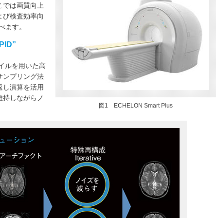
こでは画質向上
および検査効率向
述べます。
ID”
コイルを用いた高
サンプリング法
返し演算を活用
維持しながらノ
図1 ECHELON Smart Plus