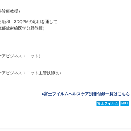
科診療教授）
融和：3DQPMの応用を通して
究部放射線医学分野教授）
ケアビジネスユニット）
ケアビジネスユニット主管技師長）
●富士フイルムヘルスケア別冊付録一覧はこちら
富士フイルム
MRI