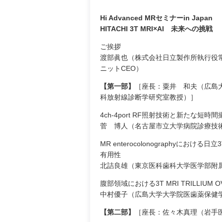
Hi Advanced MRセミナーin Japan
HITACHI 3T MRI×AI 未来への挑戦
ご挨拶
渡部眞也（株式会社日立製作所執行役常
ニットCEO）
【第一部】
［座長：粟井 和夫（広島
科放射線診断学研究室教授）］
4ch-4port RF照射技術と新たな短
菅 博人（名古屋市立大学病院診療技
MR enterocolonographyにおける日立3T
有用性
北詰良雄（東京医科歯科大学医学部附
腹部領域における3T MRI TRILLIUM
中村優子（広島大学大学院医歯薬保健
【第二部】
［座長：佐々木真理（岩手