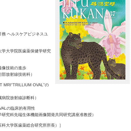
務 ヘルスケアビジネスユ
大学大学院医歯薬保健学研究
時間撮像技術の進歩
術部放射線技術科）
 MRI“TRILLIUM OVAL”の
属病院放射線診断科）
 OVALの臨床的有用性
学研究科先端生体機能画像開発共同研究講座准教授）
医科大学医歯薬総合研究所所長）］