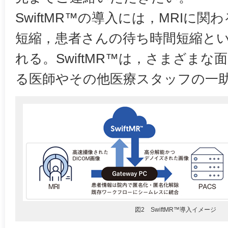
SwiftMR™の導入には，MRIに
短縮，患者さんの待ち時間短縮と
れる。SwiftMR™は，さまざまな
る医師やその他医療スタッフの一
図2 SwiftMR™導入イメージ