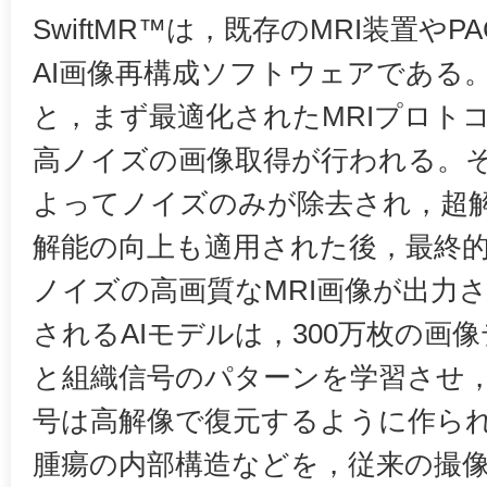
SwiftMR™は，既存のMRI装置や
AI画像再構成ソフトウェアである。S
と，まず最適化されたMRIプロト
高ノイズの画像取得が行われる。その
よってノイズのみが除去され，超
解能の向上も適用された後，最終
ノイズの高画質なMRI画像が出力
されるAIモデルは，300万枚の画
と組織信号のパターンを学習させ
号は高解像で復元するように作ら
腫瘍の内部構造などを，従来の撮