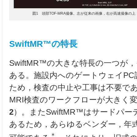
図1 頭部TOF-MRA撮像。左が従来の画像，右が高速撮像の上，
SwiftMR™の特長
SwiftMR™の大きな特長の一つ
ある。施設内へのゲートウェイPC
ため，検査の中止や工事は不要で
MRI検査のワークフローが大きく
2
）。またSwiftMR™はサードパ
あるため，あらゆるベンダー，年
＊