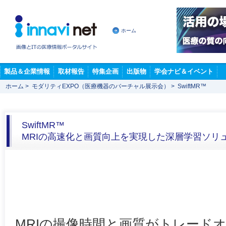
ホーム
製品＆企業情報
取材報告
特集企画
出版物
学会ナビ＆イベント
ホーム
>
モダリティEXPO（医療機器のバーチャル展示会）
>
SwiftMR™
SwiftMR™
MRIの高速化と画質向上を実現した深層学習ソリュー
MRIの撮像時間と画質がトレード