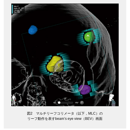
図2 マルチリーフコリメータ（以下，MLC）の
リーフ動作を表すbeam’s eye view（BEV）画面