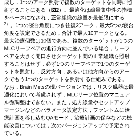
成し，1つのアーク照射で複数のターゲットを同時に照
射することにある（
）。最適化は線量集中性の指標
図2
をベースになされ，正常組織の線量を最低限にする
2）
。1つの寝台角度につき往復2アーク，最大5つの寝台
角度を設定できるため，合計で最大10アークとなる。
最大治療個数は10個である。複数のターゲットが1つの
MLCリーフペアの進行方向に並んでいる場合，リーフ
ペアを大きく開口させターゲット間の正常組織を照射
することはせず，必ず1つのリーフペアで1つのターゲ
ットを照射し，反対方向，あるいは他方向からのアー
クでもう1つのターゲットを照射する仕組みである。
なお，Brain Metsの現バージョンでは，リスク臓器は最
適化において考慮されず，MLCリーフ位置のマニュア
ル微調整はできない。また，処方線量やセットアップ
マージンなどのパラメータ設定方法，ファントムに治
療計画を移し込むQAモード，治療計画の保存などの機
能改善については，次のバージョンアップで予定され
ている。