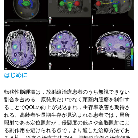
はじめに
転移性脳腫瘍は，放射線治療患者のうち無視できない
割合を占める。原発巣だけでなく頭蓋内腫瘍を制御す
ることでQOLの向上が見込まれ，生存率改善も期待さ
れる。高齢者や長期生存が見込まれる患者では，局所
照射である定位照射が，侵襲度の低さや全脳照射によ
る副作用を避けられる点で，より適した治療方法であ
1）
ろう
。従来の治療方法では，脳転移症例の治療個数