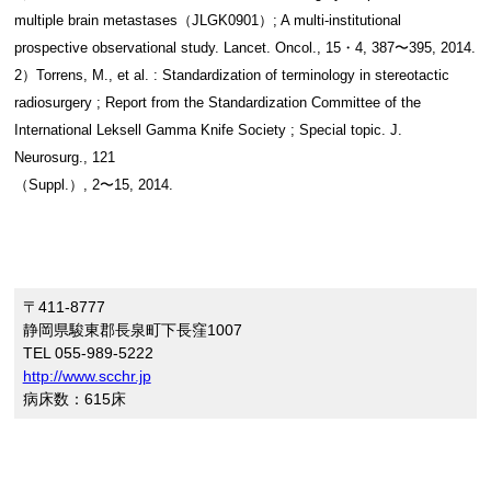
multiple brain metastases（JLGK0901）; A multi-institutional
prospective observational study. Lancet. Oncol., 15・4, 387〜395, 2014.
2）Torrens, M., et al. : Standardization of terminology in stereotactic
radiosurgery ; Report from the Standardization Committee of the
International Leksell Gamma Knife Society ; Special topic. J.
Neurosurg., 121
（Suppl.）, 2〜15, 2014.
〒411-8777
静岡県駿東郡長泉町下長窪1007
TEL 055-989-5222
http://www.scchr.jp
病床数：615床