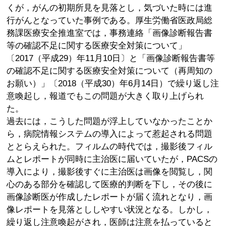
くが，がんの初期所見を見落とし，気づいた時には進
行がんとなっていた事例である。厚生労働省医政局総
務課医療安全推進室では，事務連絡「画像診断報告書
等の確認不足に関する医療安全対策について」
〔2017（平成29）年11月10日〕と「画像診断報告書等
の確認不足に関する医療安全対策について（再周知の
お願い）」〔2018（平成30）年6月14日）で繰り返し注
意喚起し，報道でもこの問題が大きく取り上げられ
た。
過去には，こうした問題が浮上していなかったことか
ら，病院情報システムの導入によって惹起される問題
ととらえられた。フィルムの時代では，撮影後フィル
ムとレポートが同時に主治医に届いていたが，PACSの
導入により，撮影後すぐに主治医は画像を閲覧し，関
心のある部分を確認して医療的判断を下し，その後に
画像診断医が作成したレポートが届く流れとなり，画
像レポートを見落とししやすい状況となる。しかし，
繰り返し注意喚起がされ，医師は注意を払っていると