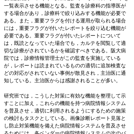
一覧表示させる機能となる。監査を診療科の指導医が
する場合があり，診療科で絞り込みする機能が必要で
ある。また，重要フラグを付ける運用が取られる場合
には，重要フラグが付いたレポートを絞り込む機能が
必要である。重要フラグが付いたレポートについて
は，既読となっていた場合でも，カルテを閲覧して適
切な診療がされているかを確認すべきである。阪大病
院では，診療情報管理士がこの監査を実施している
が，レポートは読まれているものの適切に追加検査な
どの対応がされていない事例が散見され，主治医に通
知している。主治医からは感謝されることが多い。
研究班では，こうした対策に有効な機能を整理して示
すことに加え，これらの機能を持つ病院情報システム
を普及させ，適切に利用されるようにするための施策
の検討もタスクとしている。画像診断レポート見落と
し防止対策機能を備えた病院情報システムを普及させ
るためには，各ベンダーの病院情報システムの次のバ