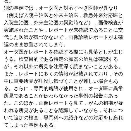
る。
別の事例では，オーダ医と対応すべき医師が異なり
（例えば入院主治医と外来主治医，救急外来対応医と
入院主治医，外来主治医の異動時など），画像検査が
実施されたことや，レポートが未確認であることに交
代した医師が気づかないで，画像診断レポートが未確
認のまま放置されてしまう。
オーダ医がレポートを確認する際にも見落としが生じ
うる。検査目的である特定の臓器の所見は確認する
が，それ以外の所見を注意深く読まないことがある。
また，レポートに多くの情報が記載されており，その
中に重要所見が埋没し気づくことが難しい場合もあ
る。さらに，専門的略語が使用され，オーダ医に異常
所見であることが伝わらなかった事例の報告もあっ
た。このほか，画像レポートを見て，がんの初期が疑
われる所見があることを認識していながら，それにつ
いて追加の検査，専門科への紹介などの対応をし忘れ
てしまった事例もある。