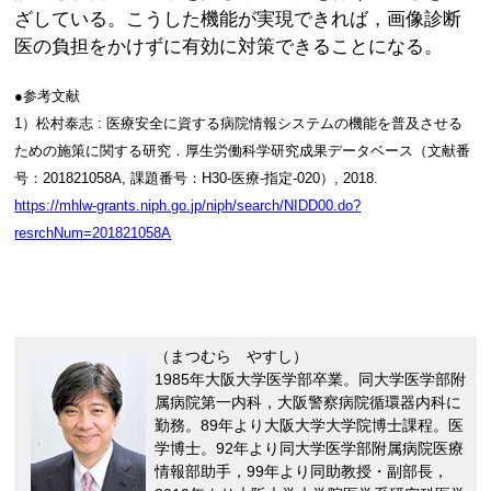
ざしている。こうした機能が実現できれば，画像診断
医の負担をかけずに有効に対策できることになる。
●参考文献
1）松村泰志 : 医療安全に資する病院情報システムの機能を普及させる
ための施策に関する研究．厚生労働科学研究成果データベース（文献番
号：201821058A, 課題番号：H30-医療-指定-020）, 2018.
https://mhlw-grants.niph.go.jp/niph/search/NIDD00.do?
resrchNum=201821058A
（まつむら やすし）
1985年大阪大学医学部卒業。同大学医学部附
属病院第一内科，大阪警察病院循環器内科に
勤務。89年より大阪大学大学院博士課程。医
学博士。92年より同大学医学部附属病院医療
情報部助手，99年より同助教授・副部長，