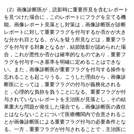
（2）画像診断医が，読影時に重要所見を含むレポート
を見つけた場合に，このレポートにフラグを立てる機
能。画像レポート見落とし対策は，画像診断医が診断
レポートに対して重要フラグを付与するか否かが大き
な分かれ目となる。がんを疑う所見などは，重要フラ
グを付与する対象となるが，結節陰影が認められた場
合，これが悪性か否かは確率的なものであり，重要フ
ラグを付与すべき基準を明確に定めることはできな
い。また，画像診断医が重要フラグを付与する操作を
忘れることも起こりうる。こうした理由から，画像診
断医にとっては，重要フラグの付与が義務化される
と，心理的な負担を負うことになる。重要フラグが付
与されていないレポートを主治医が見落とし，その結
果重大な問題が発生した場合でも，画像診断医の責任
とはならないことについて医療機関内で合意されるこ
とが画像診断医による重要フラグ付与の必要条件とな
る。一方，重要フラグが付与されることで，主治医に