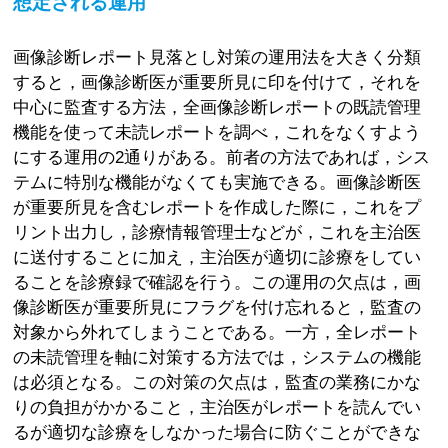
想定される運用
画像診断レポート見落とし対策の運用法を大きく分類
すると，画像診断医が重要所見に印を付けて，それを
中心に監査する方法，全画像診断レポートの既読管理
機能を使って未読レポートを調べ，これをなくすよう
にする運用の2通りがある。前者の方法であれば，シス
テムに特別な機能がなくても実施できる。画像診断医
が重要所見を含むレポートを作成した際に，これをプ
リント出力し，診療情報管理士などが，これを主治医
に送付することに加え，主治医が適切に診療をしてい
ることを診療録で確認を行う。この運用の欠点は，画
像診断医が重要所見にフラグを付け忘れると，監査の
対象から外れてしまうことである。一方，全レポート
の未読管理を軸に対策する方法では，システムの機能
は必須となる。この対策の欠点は，監査の業務にかな
りの負担がかかること，主治医がレポートを読んでい
るが適切な診療をしなかった場合に防ぐことができな