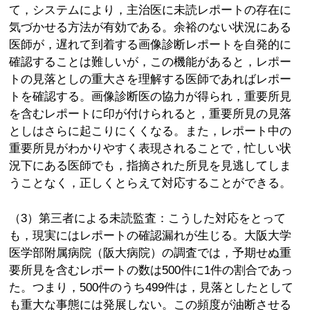
て，システムにより，主治医に未読レポートの存在に
気づかせる方法が有効である。余裕のない状況にある
医師が，遅れて到着する画像診断レポートを自発的に
確認することは難しいが，この機能があると，レポー
トの見落としの重大さを理解する医師であればレポー
トを確認する。画像診断医の協力が得られ，重要所見
を含むレポートに印が付けられると，重要所見の見落
としはさらに起こりにくくなる。また，レポート中の
重要所見がわかりやすく表現されることで，忙しい状
況下にある医師でも，指摘された所見を見逃してしま
うことなく，正しくとらえて対応することができる。
（3）第三者による未読監査：こうした対応をとって
も，現実にはレポートの確認漏れが生じる。大阪大学
医学部附属病院（阪大病院）の調査では，予期せぬ重
要所見を含むレポートの数は500件に1件の割合であっ
た。つまり，500件のうち499件は，見落としたとして
も重大な事態には発展しない。この頻度が油断させる