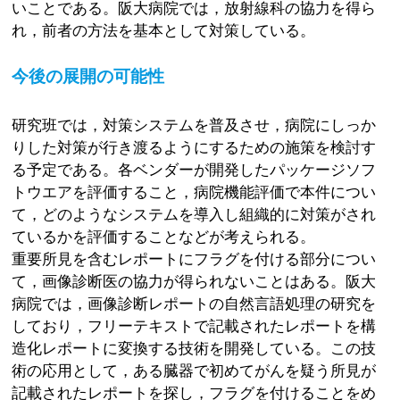
いことである。阪大病院では，放射線科の協力を得ら
れ，前者の方法を基本として対策している。
今後の展開の可能性
研究班では，対策システムを普及させ，病院にしっか
りした対策が行き渡るようにするための施策を検討す
る予定である。各ベンダーが開発したパッケージソフ
トウエアを評価すること，病院機能評価で本件につい
て，どのようなシステムを導入し組織的に対策がされ
ているかを評価することなどが考えられる。
重要所見を含むレポートにフラグを付ける部分につい
て，画像診断医の協力が得られないことはある。阪大
病院では，画像診断レポートの自然言語処理の研究を
しており，フリーテキストで記載されたレポートを構
造化レポートに変換する技術を開発している。この技
術の応用として，ある臓器で初めてがんを疑う所見が
記載されたレポートを探し，フラグを付けることをめ