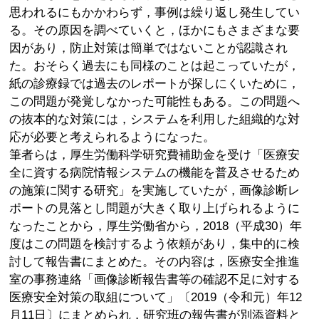
思われるにもかかわらず，事例は繰り返し発生してい
る。その原因を調べていくと，ほかにもさまざまな要
因があり，防止対策は簡単ではないことが認識され
た。おそらく過去にも同様のことは起こっていたが，
紙の診療録では過去のレポートが探しにくいために，
この問題が発覚しなかった可能性もある。この問題へ
の抜本的な対策には，システムを利用した組織的な対
応が必要と考えられるようになった。
筆者らは，厚生労働科学研究費補助金を受け「医療安
全に資する病院情報システムの機能を普及させるため
の施策に関する研究」を実施していたが，画像診断レ
ポートの見落とし問題が大きく取り上げられるように
なったことから，厚生労働省から，2018（平成30）年
度はこの問題を検討するよう依頼があり，集中的に検
討して報告書にまとめた。その内容は，医療安全推進
室の事務連絡「画像診断報告書等の確認不足に対する
医療安全対策の取組について」〔2019（令和元）年12
月11日〕にまとめられ，研究班の報告書が別添資料と