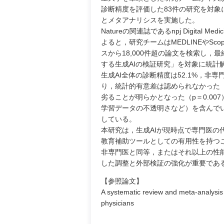
診断精度を評価した83件の研究を対象
とメタアナリシスを実施した。
Natureの関連誌であるnpj Digital 
よると，研究チームはMEDLINEやSc
スから18,000件超の論文を検索し，
する生成AIの検証研究」を対象に統計
生成AI全体の診断精度は52.1%，非専
り，統計的有意差は認められなかった（p
劣ることが明らかとなった（p＝0.0
学習データの不透明さなど）を含んで
している。
本研究は，生成AIが現時点で専門医
教育補助ツールとしての有用性を持つこと
非専門医と同等，またはそれ以上の性
した調整と外部検証の強化が重要であ
【参照論文】
A systematic review and meta-analysis
physicians