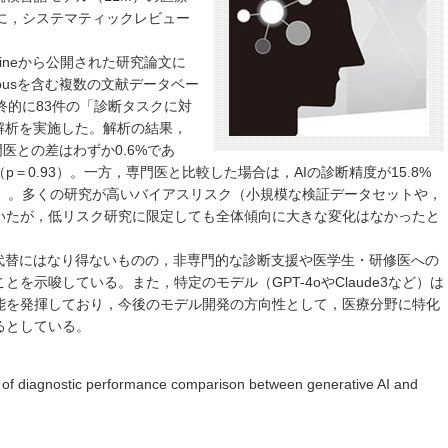
に，システマティックレビュー
Medicineから公開された研究論文に
opusを含む複数の文献データベー
最終的に83件の「診断タスクに対
解析を実施した。解析の結果，
門医との差はわずか0.6%であ
＝0.93）。一方，専門医と比較した場合は，AIの診断精度が15.8%
07）。多くの研究が高いバイアスリスク（小規模な検証データセットや，
いたが，低リスク研究に限定しても全体傾向に大きな変化はなかったと
の代替にはなり得ないものの，非専門的な診断支援や医学生・研修医への
を示唆している。また，特定のモデル（GPT-4oやClaude3など）は
能を発揮しており，今後のモデル開発の方向性として，医療分野に特化
るとしている。
 of diagnostic performance comparison between generative AI and