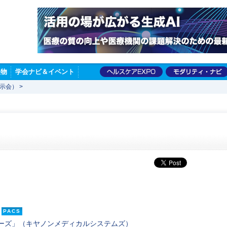
版物
学会ナビ＆イベント
展示会）
>
PACS
シリーズ」（キヤノンメディカルシステムズ）