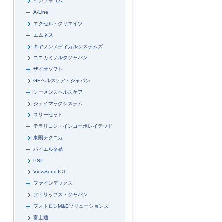
インフォコム
A-Line
エクセル・クリエイツ
エムネス
キヤノンメディカルシステムズ
コニカミノルタジャパン
ザイオソフト
GEヘルスケア・ジャパン
シーメンスヘルスケア
ジェイマックシステム
スリーゼット
テラリコン・インコーポレイテッド
東陽テクニカ
バイエル薬品
PSP
ViewSend ICT
ファインデックス
フィリップス・ジャパン
フォトロンM&Eソリューションズ
富士通