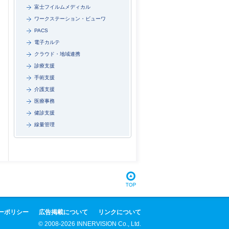
富士フイルムメディカル
ワークステーション・ビューワ
PACS
電子カルテ
クラウド・地域連携
診療支援
手術支援
介護支援
医療事務
健診支援
線量管理
ーポリシー
広告掲載について
リンクについて
© 2008-2026 INNERVISION Co., Ltd.