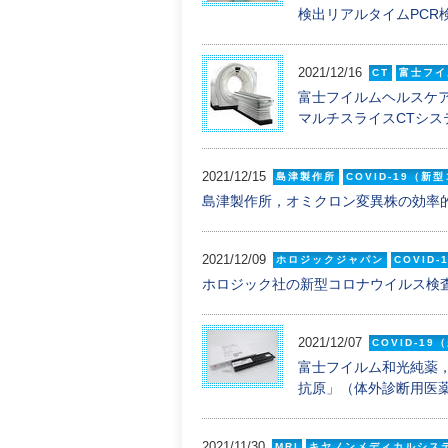
検出リアルタイムPCR
2021/12/16
CT
富士フイ
富士フイルムヘルスケ
マルチスライスCTシステム「
2021/12/15
島津製作所
COVID-19（
島津製作所，オミクロン変異株の効率的
2021/12/09
ホロジックジャパン
COVID
ホロジック社の新型コロナウイルス検
2021/12/07
COVID-1
富士フイルム和光純薬，
抗原」（体外診断用医薬
2021/11/30
MRI
キヤノンメディカルシス