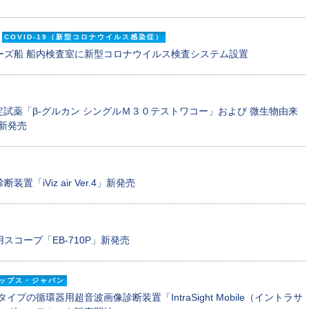
COVID-19（新型コロナウイルス感染症）
ーズ船 船内検査室に新型コロナウイルス検査システム設置
定試薬「β-グルカン シングルＭ３０テストワコー」および 微生物由来
」新発売
iViz air Ver.4」新発売
コープ「EB-710P」新発売
ップス・ジャパン
プの循環器用超音波画像診断装置「IntraSight Mobile（イントラサ