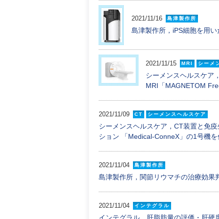
2021/11/16
島津製作所
島津製作所，iPS細胞を用
2021/11/15
MRI
シーメ
シーメンスヘルスケア，デ
MRI「MAGNETOM Fr
2021/11/09
CT
シーメンスヘルスケア
シーメンスヘルスケア，CT装置と免疫
ション 「Medical-ConneX」の1
2021/11/04
島津製作所
島津製作所，関節リウマチの治療効果
2021/11/04
インテグラル
インテグラル，肝脂肪量の評価・肝硬度