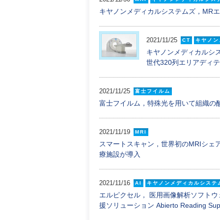
キヤノンメディカルシステムズ，MRエラ
2021/11/25
CT
キヤノン
キヤノンメディカルシ
世代320列エリアディテクターC
2021/11/25
富士フイルム
富士フイルム，特殊光を用いて組織の
2021/11/19
MRI
スマートスキャン，世界初のMRIシェ
療施設が導入
2021/11/16
AI
キヤノンメディカルシステ
エルピクセル， 医用画像解析ソフトウェア 
援ソリューション Abierto Reading Sup