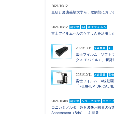
2021/10/12
量研と慶應義塾大学ら，脳病態におけ
2021/10/12
超音波
AI
富士フイルム
富士フイルムヘルスケア，AIを活用し
2021/10/11
X線装置
AI
富士フイルム，ソフトウ
クス モバイル）」新発
2021/10/11
X線装置
富
富士フイルム，X線動
「FUJIFILM DR C
2021/10/08
超音波
ソフトウエア
コニカ
コニカミノルタ，超音波併用検査の促進に貢
Assessment（Bda）」を開発