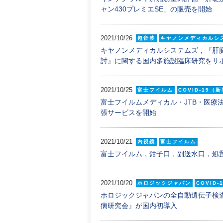
ャン430プレミエSE」の販売を開始
2021/10/26
超音波
キヤノンメディカルシ
キヤノンメディカルシステムズ，『肝
討』に関する国内多施設臨床研究をサ
2021/10/25
富士フイルム
COVID-19
富士フイルムメディカル・JTB・医療
張サービスを開始
2021/10/21
内視鏡
富士フイルム
富士フイルム，鉗子口，副送水口，処置
2021/10/20
ホロジックジャパン
COVID
ホロジックジャパンの全自動遺伝子検
病研究会』が国内初導入