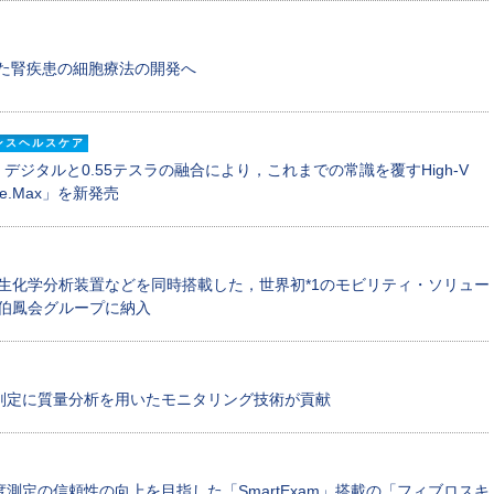
いた腎疾患の細胞療法の開発へ
ンスヘルスケア
ジタルと0.55テスラの融合により，これまでの常識を覆すHigh-V
ee.Max」を新発売
生化学分析装置などを同時搭載した，世界初*1のモビリティ・ソリュー
号機を伯鳳会グループに納入
判定に質量分析を用いたモニタリング技術が貢献
測定の信頼性の向上を目指した「SmartExam」搭載の「フィブロスキ