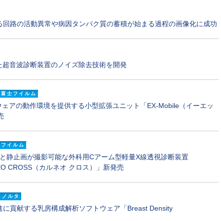
る回路の活動異常や病因タンパク質の蓄積が始まる過程の画像化に成功
た超音波診断装置のノイズ除去技術を開発
富士フイルム
ェアの動作環境を提供する小型拡張ユニット「EX-Mobile（イーエッ
売
士フイルム
画と静止画が撮影可能な外科用Cアーム型軽量X線透視診断装置
ALNEO CROSS（カルネオ クロス）」新発売
ミノルタ
献する乳房構成解析ソフトウェア「Breast Density