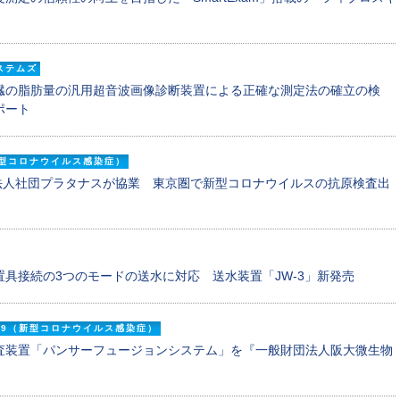
ステムズ
臓の脂肪量の汎用超音波画像診断装置による正確な測定法の確立の検
ポート
（新型コロナウイルス感染症）
法人社団プラタナスが協業 東京圏で新型コロナウイルスの抗原検査出
具接続の3つのモードの送水に対応 送水装置「JW-3」新発売
-19（新型コロナウイルス感染症）
査装置「パンサーフュージョンシステム」を『一般財団法人阪大微生物