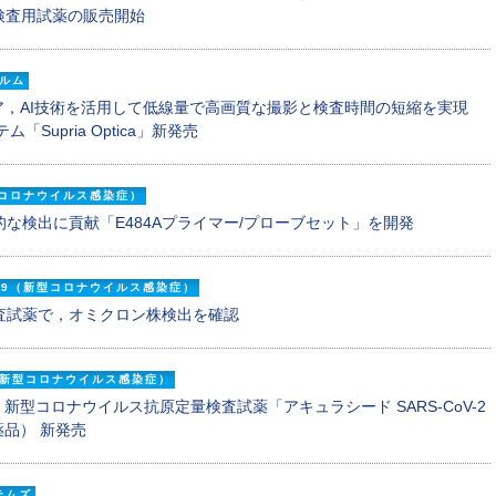
検査用試薬の販売開始
ルム
ア，AI技術を活用して低線量で高画質な撮影と検査時間の短縮を実現
Supria Optica」新発売
新型コロナウイルス感染症）
な検出に貢献「E484Aプライマー/プローブセット」を開発
-19（新型コロナウイルス感染症）
査試薬で，オミクロン株検出を確認
9（新型コロナウイルス感染症）
新型コロナウイルス抗原定量検査試薬「アキュラシード SARS-CoV-2
品） 新発売
テムズ