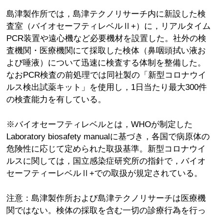
島津製作所では，島津テクノリサーチ内に新設した検
査室（バイオセーフティレベルⅡ+）に，リアルタイム
PCR装置や遠心機など必要機材を設置した。社外の検
査機関・医療機関にて採取した検体（鼻咽頭拭い液お
よび唾液）について迅速に検査する体制を整備した。
なおPCR検査の前処理では同社製の「新型コロナウイ
ルス検出試薬キット」を使用し，1日当たり最大300件
の検査能力を有している。
※バイオセーフティレベルとは，WHOが制定した
Laboratory biosafety manualに基づき，各国で病原体の
危険性に応じて定められた取扱基準。新型コロナウイ
ルスに関しては，国立感染症研究所の指針で，バイオ
セーフティーレベルⅡ+での取扱が規定されている。
注意：島津製作所および島津テクノリサーチは医療機
関ではない。検体の採取を含む一切の診療行為を行っ