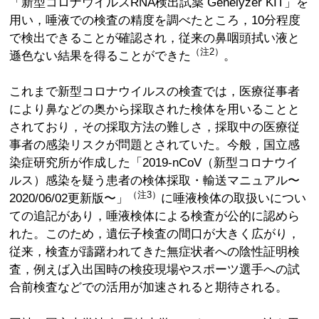
「新型コロナウイルスRNA検出試薬 Genelyzer KIT」を
用い，唾液での検査の精度を調べたところ，10分程度
で検出できることが確認され，従来の鼻咽頭拭い液と
（注2）
遜色ない結果を得ることができた
。
これまで新型コロナウイルスの検査では，医療従事者
により鼻などの奥から採取された検体を用いることと
されており，その採取方法の難しさ，採取中の医療従
事者の感染リスクが問題とされていた。今般，国立感
染症研究所が作成した「2019-nCoV（新型コロナウイ
ルス）感染を疑う患者の検体採取・輸送マニュアル〜
（注3）
2020/06/02更新版〜」
に唾液検体の取扱いについ
ての追記があり，唾液検体による検査が公的に認めら
れた。このため，遺伝子検査の間口が大きく広がり，
従来，検査が躊躇われてきた無症状者への陰性証明検
査，例えば入出国時の検疫現場やスポーツ選手への試
合前検査などでの活用が加速されると期待される。