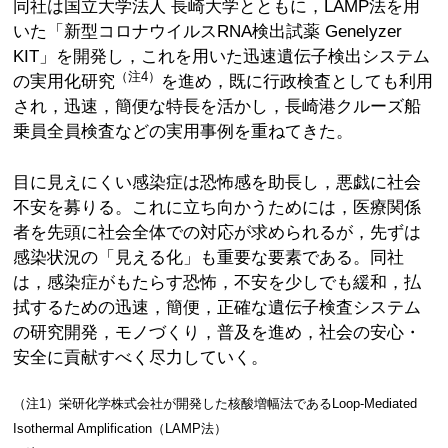
同社は国立大学法人 長崎大学とともに，LAMP法を用
いた「新型コロナウイルスRNA検出試薬 Genelyzer
KIT」を開発し，これを用いた迅速遺伝子検出システム
（注4）
の実用化研究
を進め，既に行政検査としても利用
され，迅速，簡便な特長を活かし，長崎港クルーズ船
乗員全員検査などの実用事例を重ねてきた。
目に見えにくい感染症は恐怖感を助長し，悪戯に社会
不安を募りる。これに立ち向かうためには，医療関係
者を先頭に社会全体での対応が求められるが，先ずは
感染状況の「見える化」も重要な要素である。同社
は，感染症がもたらす恐怖，不安を少しでも緩和，払
拭するための迅速，簡便，正確な遺伝子検査システム
の研究開発，モノづくり，普及を進め，社会の安心・
安全に貢献すべく尽力していく。
（注1）栄研化学株式会社が開発した核酸増幅法であるLoop-Mediated
Isothermal Amplification（LAMP法）