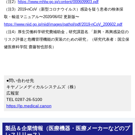
（注2）
https://www.mhlw.go.jp/content/000609903.pdf
（注3）2019-nCoV（新型コロナウイルス）感染を疑う患者の検体採
取・輸送マニュアル〜2020/06/02 更新版〜
https://www.niid.go.jp/niid/images/pathol/pdf/2019-nCoV_200602.pdf
（注4）厚生労働科学研究費補助金，研究課題名.「新興・再興感染症の
リスク評価と危機管理機能の実装のための研究」（研究代表者：国立保
健医療科学院 齋藤智也部長）
●問い合わせ先
キヤノンメディカルシステムズ（株）
広報室
TEL 0287-26-5100
https://jp.medical.canon
製品＆企業情報（医療機器・医療メーカーなどのプ
レスリリース）