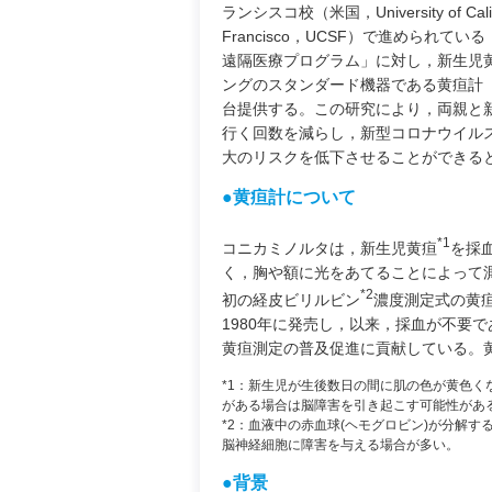
ランシスコ校（米国，University of Califo
Francisco，UCSF）で進められてい
遠隔医療プログラム」に対し，新生児
ングのスタンダード機器である黄疸計「JM
台提供する。この研究により，両親と
行く回数を減らし，新型コロナウイル
大のリスクを低下させることができる
●黄疸計について
*1
コニカミノルタは，新生児黄疸
を採
く，胸や額に光をあてることによって
*2
初の経皮ビリルビン
濃度測定式の黄
1980年に発売し，以来，採血が不要
黄疸測定の普及促進に貢献している。黄疸
*1：新生児が生後数日の間に肌の色が黄色く
がある場合は脳障害を引き起こす可能性があ
*2：血液中の赤血球(ヘモグロビン)が分解
脳神経細胞に障害を与える場合が多い。
●背景