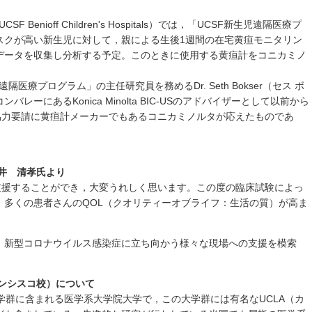
Benioff Children's Hospitals）では，「UCSF新生児遠隔医療プ
スクが高い新生児に対して，親による生後1週間の在宅黄疸モニタリン
データを収集し分析する予定。このときに使用する黄疸計をコニカミノ
隔医療プログラム」の主任研究員を務めるDr. Seth Bokser（セス ボ
ーにあるKonica Minolta BIC-USのアドバイザーとして以前から
erの協力要請に黄疸計メーカーでもあるコニカミノルタが応えたものであ
井 清孝氏より
支援することができ，大変うれしく思います。この度の臨床試験によっ
，多くの患者さんのQOL（クオリティーオブライフ：生活の質）が高ま
，新型コロナウイルス感染症に立ち向かう様々な現場への支援を模索
ランシスコ校）について
学群に含まれる医学系大学院大学で，この大学群には有名なUCLA（カ