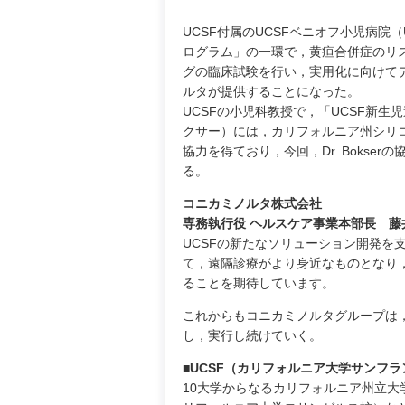
UCSF付属のUCSFベニオフ小児病院（UCSF 
ログラム」の一環で，黄疸合併症のリ
グの臨床試験を行い，実用化に向けて
ルタが提供することになった。
UCSFの小児科教授で，「UCSF新生児遠
クサー）には，カリフォルニア州シリコンバレ
協力を得ており，今回，Dr. Boks
る。
コニカミノルタ株式会社
専務執行役 ヘルスケア事業本部長 藤
UCSFの新たなソリューション開発を
て，遠隔診療がより身近なものとなり
ることを期待しています。
これからもコニカミノルタグループは
し，実行し続けていく。
■UCSF（カリフォルニア大学サンフ
10大学からなるカリフォルニア州立大