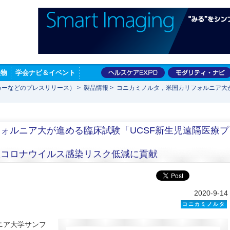
版物
学会ナビ＆イベント
カーなどのプレスリリース）
>
製品情報
>
コニカミノルタ，米国カリフォルニア大
ォルニア大が進める臨床試験「UCSF新生児遠隔医療プ
型コロナウイルス感染リスク低減に貢献
2020-9-14
コニカミノルタ
ニア大学サンフ