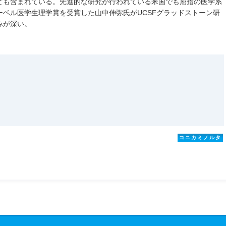
ども含まれている。先進的な研究が行われている米国でも屈指の医学系
ベル医学生理学賞を受賞した山中伸弥氏がUCSFグラッドストーン研
みが深い。
コニカミノルタ