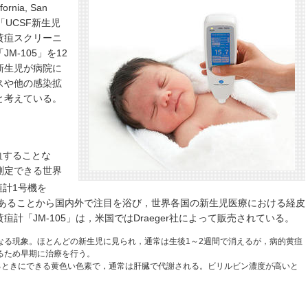
rnia, San
る「UCSF新生児
黄疸スクリーニ
-105」を12
新生児が病院に
スや他の感染拡
と考えている。
血することな
測定できる世界
疸計1号機を
であることから国内外で注目を浴び，世界各国の新生児医療における経皮
計「JM-105」は，米国ではDraeger社によって販売されている。
なる現象。ほとんどの新生児に見られ，通常は生後1～2週間で消えるが，病的黄疸
るため早期に治療を行う。
するときにできる黄色い色素で，通常は肝臓で代謝される。ビリルビン濃度が高いと