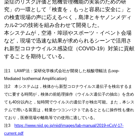
染症のリスク評価と危機管理機能の実装のための研
究」の一環として「検査を，もっと容易に安全に」と
の検査現場の声に応えるべく，島津とキヤノンメディ
カル2つの技術を組み合わせて開発した。
本システムが，空港・埠頭やスポーツ・イベント会場
など，現場で迅速な結果が求められるシーンで活用さ
れ新型コロナウイルス感染症（COVID-19）対策に貢献
することを期待している。
注1 LAMP法：栄研化学株式会社が開発した核酸増幅法 (Loop-
Mediated Isothermal Amplification)
注2 本システムは，検体から新型コロナウイルス遺伝子を検出するま
でに要する時間が，検体の前処理操作（ウイルス遺伝子の抽出）を含め
ても40分以内と，短時間でウイルスの遺伝子が検出可能。また，本シス
テムで用いる装置は，軽量かつコンパクトであるとともに操作性も優れ
ており，医療現場や離島等での使用に適している。
注3
https://www.niid.go.jp/niid/images/lab-manual/2019-nCoV-17-
current.pdf