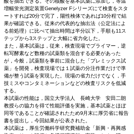
酸を抽出できる。その核酸を基本試薬に添加し，等温
増幅蛍光測定装置Genelyzer Fシリーズにて検査をスタ
ートすれば20分で完了，陽性検体であれば10分程で結
果が確認できる。従来の代表的な抽出法（公定法によ
る前処理）に比べて抽出時間は半分以下，手順も11ス
テップから3ステップと大幅に省力化した。
また，基本試薬は，従来，検査現場でプライマー，逆
転写酵素など数種の試薬類を混合する必要があった
が，今般，試薬類を事前に混合した「プレミックス試
薬」を開発，検査現場では１試薬の分注作業だけで準
備が整う試薬を実現した。現場の省力だけでなく，手
技ミスやコンタミネーションなどの検査リスクを低減
する。
本試薬の性能は，国立大学法人 長崎大学 安田二朗
教授らの協力を得て性能評価を実施，基本試薬とほぼ
同等であることが確認されたため9月末に厚労省に報告
書を提出し，今回結果が公表された。
本試薬は，厚生労働科学研究費補助金「新興・再興感