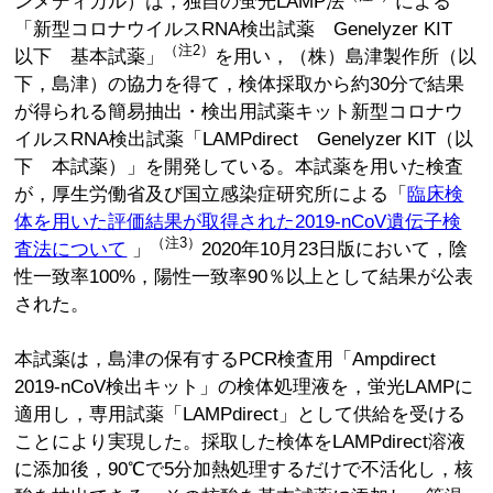
ンメディカル）は，独自の蛍光LAMP法
による
「新型コロナウイルスRNA検出試薬 Genelyzer KIT
（注2）
以下 基本試薬」
を用い，（株）島津製作所（以
下，島津）の協力を得て，検体採取から約30分で結果
が得られる簡易抽出・検出用試薬キット新型コロナウ
イルスRNA検出試薬「LAMPdirect Genelyzer KIT（以
下 本試薬）」を開発している。本試薬を用いた検査
が，厚生労働省及び国立感染症研究所による「
臨床検
体を用いた評価結果が取得された2019-nCoV遺伝子検
（注3）
査法について
」
2020年10月23日版において，陰
性一致率100%，陽性一致率90％以上として結果が公表
された。
本試薬は，島津の保有するPCR検査用「Ampdirect
2019-nCoV検出キット」の検体処理液を，蛍光LAMPに
適用し，専用試薬「LAMPdirect」として供給を受ける
ことにより実現した。採取した検体をLAMPdirect溶液
に添加後，90℃で5分加熱処理するだけで不活化し，核