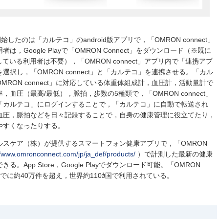
開始したのは「カルテコ」のandroid版アプリで，「OMRON connect」
Google Playで「OMRON Connect」をダウンロード（※既に
ドしている利用者は不要），「OMRON connect」アプリ内で「連携アプ
択し，「OMRON connect」と「カルテコ」を連携させる。「カル
RON connect」に対応している体重体組成計，血圧計，活動量計で
血圧（最高/最低），脈拍，歩数の5種類で，「OMRON connect」
「カルテコ」にログインすることで，「カルテコ」に自動で転送され
血圧，脈拍などを日々記録することで，自身の健康管理に役立てたり，
やすくなったりする。
ン ヘルスケア（株）が提供するスマートフォン健康アプリで，「OMRON
//www.omronconnect.com/jp/ja_def/products/
）で計測した最新の健康
App Store，Google Playでダウンロード可能。「OMRON
までに約40万件を超え，世界約110ｶ国で利用されている。