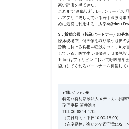
高い評価を得てきた。
これまで”画像診断ナレッジサービス「
ホアプリに親しんでいる若手医療従事
めに最初に利用する「胸部X線simu.Do
3．賛助会員（協業パートナー）の募
臨床現場で症例画像を取り扱う必要の
診断における負担を軽減すべく，AIが
している。医学生，研修医，研修施設，教育施
Tutor”はフィリピンにおいて呼吸
協力してくれるパートナーを募集して
●問い合わせ先
特定非営利活動法人メディカル指南車
副理事長 笹井浩介
TEL 06-6944-4708
（受付時間：平日10:00-18:00）
（在宅勤務が多いので留守電になっている