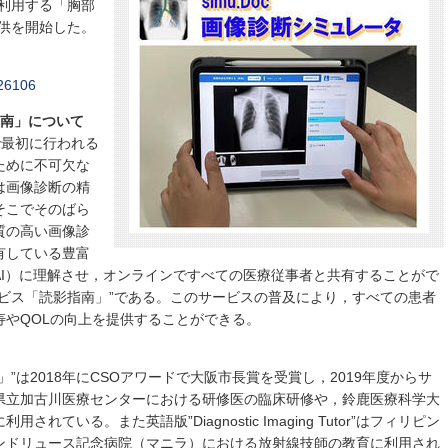
利用する「胸部
eで提供を開始した。
026106
指南」について
で最初に行われる
ために不可欠な
は画像診断の精
そこでそのばら
質の高い画像診
有している豊富
AI）に理解させ，オンラインですべての医療従事者と共有することがで
ビス「読影指南」”である。このサービスの普及により，すべての患者
寿やQOLの向上を提供することができる。
”は2018年にCSOアワードで大阪市長賞を受賞し，2019年度からサ
県立加古川医療センターにおける研修医の臨床研修や，鈴鹿医療科学大
ている。また英語版”Diagnostic Imaging Tutor”はフィリピン
ンドリュース記念病院（マニラ）における放射線技師の教育に利用され