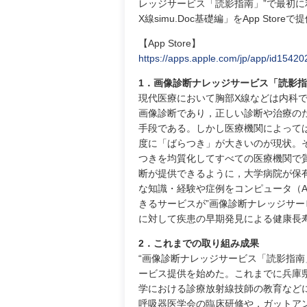
レッジサービス「読影指南」”で最初に
X線simu.Doc基礎編」をApp Stor
【App Store】
https://apps.apple.com/jp/app/id1542
1．画像診断ナレッジサービス「読影
現代医療において胸部X線などは内科
画像診断であり，正しい診断や治療の
手段である。しかし医療機関によって
度に「ばらつき」が大きいのが現状。
つきを均質化してすべての医療機関で
断が提供できるように，大学病院が保
な知識・経験や症例をコンピュータ（
きるサービスが”画像診断ナレッジサー
に対して疾患の早期発見による健康長
2．これまでの取り組み成果
“画像診断ナレッジサービス「読影指南」
ービス提供を始めた。これまでに兵庫
学における診療放射線技師の教育などに利用され
呼吸器医学会の臨床研修や，ガットア