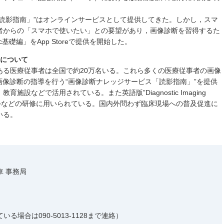
読影指南」”はオンラインサービスとして提供してきた。しかし，スマ
者からの「スマホで使いたい」との要望があり，画像診断を習得するた
c基礎編」をApp Storeで提供を開始した。
集について
ある医療従事者は全国で約20万名いる。これら多くの医療従事者の画像
画像診断の指導を行う“画像診断ナレッジサービス「読影指南」”を提供
設などで活用されている。また英語版”Diagnostic Imaging
器学会などの研修に用いられている。国内外問わず臨床現場への普及促進に
いる。
 事務局
場合は090-5013-1128まで連絡）