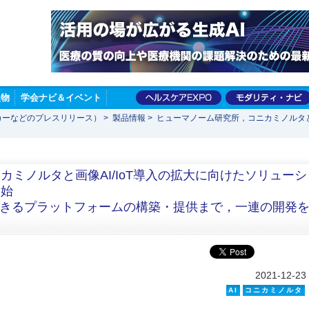
版物
学会ナビ＆イベント
カーなどのプレスリリース）
>
製品情報
>
ヒューマノーム研究所，コニカミノルタと
ミノルタと画像AI/IoT導入の拡大に向けたソリューシ
開始
頼できるプラットフォームの構築・提供まで，一連の開発
2021-12-23
AI
コニカミノルタ