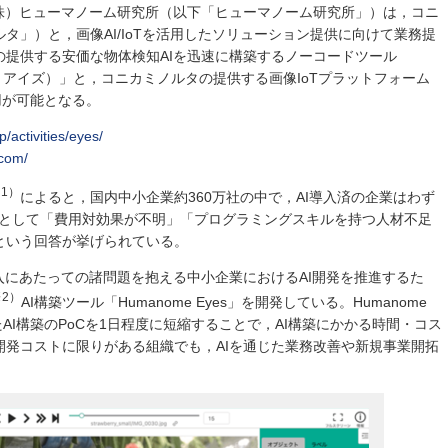
（株）ヒューマノーム研究所（以下「ヒューマノーム研究所」）は，コニ
タ」）と，画像AI/IoTを活用したソリューション提供に向けて業務提
の提供する安価な物体検知AIを迅速に構築するノーコードツール
ーム・アイズ）」と，コニカミノルタの提供する画像IoTプラットフォーム
用が可能となる。
/activities/eyes/
.com/
1）
によると，国内中小企業約360万社の中で，AI導入済の企業はわず
由として「費用対効果が不明」「プログラミングスキルを持つ人材不足
という回答が挙げられている。
入にあたっての諸問題を抱える中小企業におけるAI開発を推進するた
2）
AI構築ツール「Humanome Eyes」を開発している。Humanome
たAI構築のPoCを1日程度に短縮することで，AI構築にかかる時間・コス
開発コストに限りがある組織でも，AIを通じた業務改善や新規事業開拓