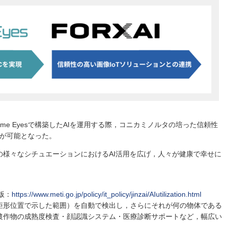
nome Eyesで構築したAIを運用する際，コニカミノルタの培った信頼性
携が可能となった。
の様々なシチュエーションにおけるAI活用を広げ，人々が健康で幸せに
。
版：
https://www.meti.go.jp/policy/it_policy/jinzai/AIutilization.html
矩形位置で示した範囲）を自動で検出し，さらにそれが何の物体である
農作物の成熟度検査・顔認識システム・医療診断サポートなど，幅広い