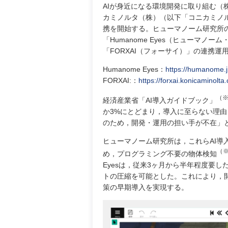
AIが身近になる環境開発に取り組む
カミノルタ（株）（以下「コニカミノル
携を開始する。ヒューマノーム研究所
「Humanome Eyes（ヒューマノ
「FORXAI（フォーサイ）」の連携運
Humanome Eyes：
https://humanome.jp
FORXAI:：
https://forxai.konicaminolta
（※
経済産業省「AI導入ガイドブック」
か3%にとどまり，導入に至らない理
のため，開発・運用の担い手が不在」
ヒューマノーム研究所は，これらAI導
（※
め，プログラミング不要の物体検知
Eyesは，従来3ヶ月から半年程度要し
トの圧縮を可能とした。これにより，
策の早期導入を実現する。