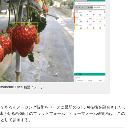
umanome Eyes 画面イメージ
みであるイメージング技術をベースに最新のIoT，AI技術を融合させた，
速させる画像IoTのプラットフォーム。ヒューマノーム研究所は，この
業として参画する。