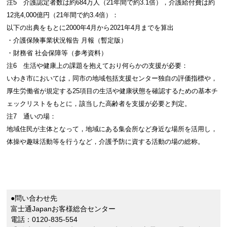
注5 介護認定者数は約684万人（21年間で約3.1倍），介護給付費は約
12兆4,000億円（21年間で約3.4倍）：
以下の出典をもとに2000年4月から2021年4月までを算出
・介護保険事業状況報告 月報（暫定版）
・財務省 社会保障等（参考資料）
注6 生活や健康上の課題を抱えており何らかの支援が必要：
いわき市においては，同市の地域包括支援センター独自の評価指標や，
厚生労働省が規定する25項目の生活や健康状態を確認するための基本チ
ェックリストをもとに，該当した高齢者を支援が必要と判定。
注7 通いの場：
地域住民が主体となって，地域にある集会所など身近な場所を活用し，
体操や趣味活動等を行うなど，介護予防に資する活動の場の総称。
●問い合わせ先
富士通Japanお客様総合センター
電話：0120-835-554