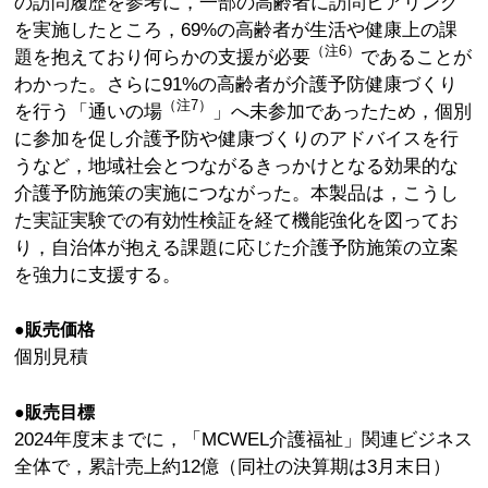
の訪問履歴を参考に，一部の高齢者に訪問ヒアリング
を実施したところ，69%の高齢者が生活や健康上の課
（注6）
題を抱えており何らかの支援が必要
であることが
わかった。さらに91%の高齢者が介護予防健康づくり
（注7）
を行う「通いの場
」へ未参加であったため，個別
に参加を促し介護予防や健康づくりのアドバイスを行
うなど，地域社会とつながるきっかけとなる効果的な
介護予防施策の実施につながった。本製品は，こうし
た実証実験での有効性検証を経て機能強化を図ってお
り，自治体が抱える課題に応じた介護予防施策の立案
を強力に支援する。
●販売価格
個別見積
●販売目標
2024年度末までに，「MCWEL介護福祉」関連ビジネス
全体で，累計売上約12億（同社の決算期は3月末日）