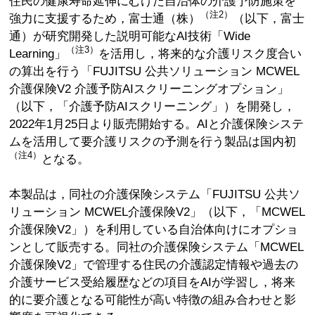
住民の健康寿命延伸にむけた自治体の介護予防施策を
（注2）
強力に支援するため，富士通（株）
（以下，富士
通）が研究開発した説明可能なAI技術「Wide
（注3）
Learning」
を活用し，将来的な介護リスク度合い
の算出を行う「FUJITSU 公共ソリューション MCWEL
介護保険V2 介護予防AIスクリーニングオプション」
（以下，「介護予防AIスクリーニング」）を開発し，
2022年1月25日より販売開始する。AIと介護保険システ
ムを活用して要介護リスクの予測を行う製品は国内初
（注4）
となる。
本製品は，同社の介護保険システム「FUJITSU 公共ソ
リューション MCWEL介護保険V2」（以下，「MCWEL
介護保険V2」）を利用している自治体向けにオプショ
ンとして販売する。同社の介護保険システム「MCWEL
介護保険V2」で管理する住民の介護認定情報や過去の
介護サービス受給履歴などの項目をAIが学習し，将来
的に要介護となる可能性が高い特徴の組み合わせと影