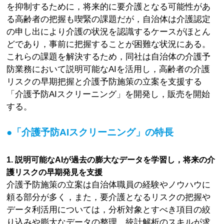
を抑制するために，将来的に要介護となる可能性があ
る高齢者の把握も喫緊の課題だが，自治体は介護認定
の申し出により介護の状況を認識するケースがほとん
どであり，事前に把握することが困難な状況にある。
これらの課題を解決するため，同社は自治体の介護予
防業務において説明可能なAIを活用し，高齢者の介護
リスクの早期把握と介護予防施策の立案を支援する
「介護予防AIスクリーニング」を開発し，販売を開始
する。
●「介護予防AIスクリーニング」の特長
1. 説明可能なAIが過去の膨大なデータを学習し，将来の介
護リスクの早期発見を支援
介護予防施策の立案は自治体職員の経験やノウハウに
頼る部分が多く，また，要介護となるリスクの把握や
データ利活用については，分析対象とすべき項目の絞
り込みや膨大なデータの整理，統計解析のスキルが求