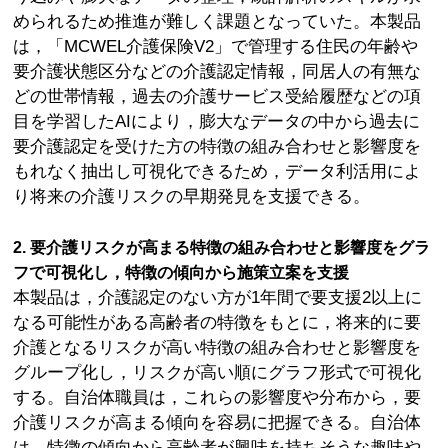
められるため推進が難しく課題となっていた。本製品
は，「MCWEL介護保険V2」で管理する住民の年齢や
要介護状態区分などの介護認定情報，同居人の有無な
どの世帯情報，過去の介護サービス受給履歴などの項
目を学習したAIにより，膨大なデータの中から過去に
要介護認定を受けた方の特徴の組み合わせと影響度を
もれなく抽出し可視化できるため，データ利活用によ
り将来の介護リスクの早期発見を支援できる。
2. 要介護リスクが高まる特徴の組み合わせと影響度をグラ
フで可視化し，特徴の傾向から施策立案を支援
本製品は，介護認定のない方が1年間で要支援2以上に
なる可能性がある高齢者の特徴をもとに，将来的に要
介護となるリスクが高い特徴の組み合わせと影響度を
グループ化し，リスクが高い順にグラフ形式で可視化
する。自治体職員は，これらの影響度や分布から，要
介護リスクが高まる傾向を容易に把握できる。自治体
は，特徴の傾向から高齢者が興味を持ちそうな趣味や