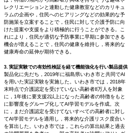
レクリエーションと連動した健康教室などのカリキュ
ラムの企画や，住民へのヒアリングなどの効果的な予
防施策を立案することで，住民に対して介護予防に向
けた提案や支援をより積極的に行うことができる。こ
れにより，住民が適切な予防事業に早期に参加できる
機会が増えることで，住民の健康を維持し，将来的な
健康寿命の延伸が期待できる。
3. 実証実験での有効性検証を経て機能強化を行い製品提供
製品化に先だち，2019年に福島県いわき市と共同でAI
を用いた実証実験を実施した。いわき市では，2018年
末時点で介護認定を受けていない高齢者8万人を対象
に，1年後に要支援2以上になった高齢者の特徴をもと
に影響度をグループ化してAI学習モデルを作成。次
に，まだ介護認定を受けてないすべての高齢者に対し
てAI学習モデルを適用し，将来的な介護リスク度合い
を算出した。いわき市では，これらの算出結果と過去