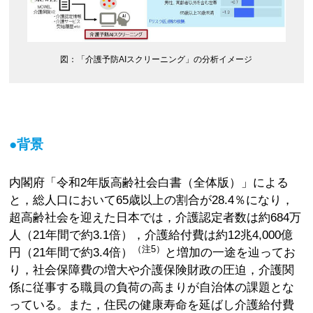
図：「介護予防AIスクリーニング」の分析イメージ
●背景
内閣府「令和2年版高齢社会白書（全体版）」による
と，総人口において65歳以上の割合が28.4％になり，
超高齢社会を迎えた日本では，介護認定者数は約684万
人（21年間で約3.1倍），介護給付費は約12兆4,000億
（注5）
円（21年間で約3.4倍）
と増加の一途を辿ってお
り，社会保障費の増大や介護保険財政の圧迫，介護関
係に従事する職員の負荷の高まりが自治体の課題とな
っている。また，住民の健康寿命を延ばし介護給付費