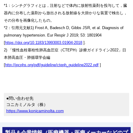
*1：シンチグラフィとは，注射などで体内に放射性薬剤を投与して，臓
器内に分布した薬剤から放出される放射線を大掛かりな装置で検出し，
その分布を画像化したもの。
*2：引用元文献1) Frost A, Badesch D, Gibbs JSR, et al. Diagnosis of
pulmonary hypertension. Eur Respir J 2019; 53: 1801904
[
https://doi.org/10.1183/13993003.01904-2018
].
2) 「慢性血栓塞栓性肺高血圧症（CTEPH）診療ガイドライン2022」日
本肺高血圧・肺循環学会編
[
http://jpcphs.org/pdf/guideline/cteph_guideline2022.pdf
]
●問い合わせ先
コニカミノルタ（株）
https://www.konicaminolta.com
製品＆企業情報（医療機器・医療メーカーなどのプ