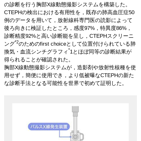
の診断を行う胸部X線動態撮影システムを構築した。
CTEPHの検出における有用性を，既存の肺高血圧症50
例のデータを用いて，放射線科専門医の読影によって
後ろ向きに検証したところ，感度97%，特異度86%，
診断精度92%と高い診断能を呈し，CTEPHスクリーニ
*2
ング
のためのfirst choiceとして位置付けられている肺
*
換気・血流シンチグラフィ
1とほぼ同等の診断結果が
得られることが確認された。
胸部X線動態撮影システムが，造影剤や放射性核種を使
用せず，簡便に使用でき，より低被曝なCTEPHの新た
な診断手法となる可能性を世界で初めて証明した。