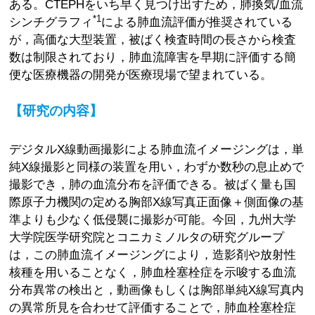
ある。CTEPHをいち早く見つけ出すため，肺換気/血流
*1
シンチグラフィ
による肺血流評価が推奨されている
が，高価な大型装置，被ばく検査時間の長さから検査
数は制限されており，肺血流障害を早期に評価する簡
便な医療機器の開発が医療現場で望まれている。
【研究の内容】
デジタルX線動画撮影による肺血流イメージングは，単
純X線撮影と同様の装置を用い，わずか数秒の息止めで
撮影でき，肺の血流分布を評価できる。被ばく量も国
際原子力機関の定める胸部X線写真正面像＋側面像の基
準よりも少なく低侵襲に撮影が可能。今回，九州大学
大学院医学研究院とコニカミノルタの研究グループ
は，この肺血流イメージングにより，造影剤や放射性
核種を用いることなく，肺血栓塞栓症を示唆する血流
分布異常の検出と，動画像もしくは胸部単純X線写真内
の異常所見を合わせて評価することで，肺血栓塞栓症