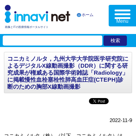
ホーム
Menu
画像とITの医療情報ポータルサイト
コニカミノルタ，九州大学大学院医学研究院に
よるデジタルX線動画撮影（DDR）に関する研
究成果が権威ある国際学術雑誌「Radiology」
に掲載慢性血栓塞栓性肺高血圧症(CTEPH)診
断のための胸部X線動画撮影
2022-11-9
コニカミノルタ（株）（以下 コニカミノルタ）は，