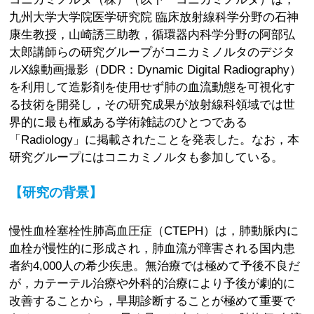
九州大学大学院医学研究院 臨床放射線科学分野の石神
康生教授，山崎誘三助教，循環器内科学分野の阿部弘
太郎講師らの研究グループがコニカミノルタのデジタ
ルX線動画撮影（DDR：Dynamic Digital Radiography）
を利用して造影剤を使用せず肺の血流動態を可視化す
る技術を開発し，その研究成果が放射線科領域では世
界的に最も権威ある学術雑誌のひとつである
「Radiology」に掲載されたことを発表した。なお，本
研究グループにはコニカミノルタも参加している。
【研究の背景】
慢性血栓塞栓性肺高血圧症（CTEPH）は，肺動脈内に
血栓が慢性的に形成され，肺血流が障害される国内患
者約4,000人の希少疾患。無治療では極めて予後不良だ
が，カテーテル治療や外科的治療により予後が劇的に
改善することから，早期診断することが極めて重要で