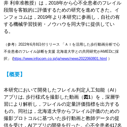
井 利幸准教授）は，2018年から心不全患者のフレイル
段階を客観的に評価するための研究を進めてきた。イ
ンフォコムは，2019年より本研究に参画し，自社の有
する機械学習技術・ノウハウを同大学に提供してい
る。
（参考）2022年6月8日付リリース 「ＡＩを活用した歩行動画分析で心
不全患者のフレイル診断を支援 北海道大学との共同研究がAMEDに採
択」 (
https://www.infocom.co.jp/ja/news/news2022060801.html
）
【概要】
本研究において開発したフレイル判定人工知能（AI）
アプリは, 歩行様式を撮影した動画（
）を，深層学
図1
習により解析し，フレイルの定量評価指標を出力する
もの。同社は，北海道大学からフレイル評価のための
撮影プロトコルに基づいた歩行動画と教師データの提
供を受け，AIアプリの開発を行った。心不全患者417名