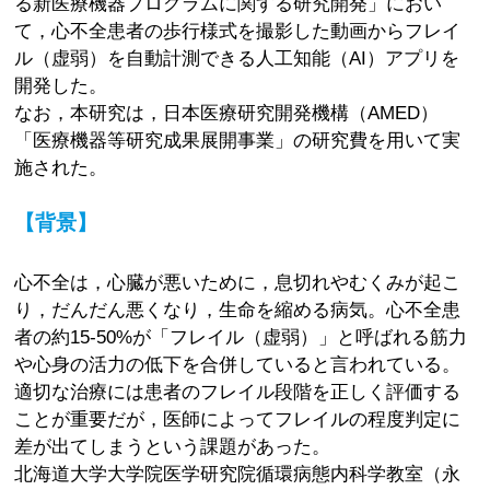
る新医療機器プログラムに関する研究開発」におい
て，心不全患者の歩行様式を撮影した動画からフレイ
ル（虚弱）を自動計測できる人工知能（AI）アプリを
開発した。
なお，本研究は，日本医療研究開発機構（AMED）
「医療機器等研究成果展開事業」の研究費を用いて実
施された。
【背景】
心不全は，心臓が悪いために，息切れやむくみが起こ
り，だんだん悪くなり，生命を縮める病気。心不全患
者の約15-50%が「フレイル（虚弱）」と呼ばれる筋力
や心身の活力の低下を合併していると言われている。
適切な治療には患者のフレイル段階を正しく評価する
ことが重要だが，医師によってフレイルの程度判定に
差が出てしまうという課題があった。
北海道大学大学院医学研究院循環病態内科学教室（永