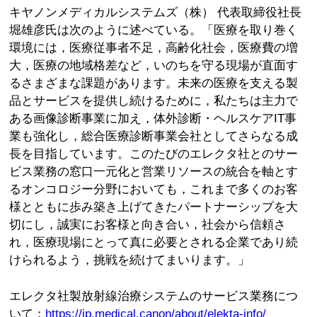
キヤノンメディカルシステムズ（株） 代表取締役社長
堀雄彦氏は次のように述べている。「医療を取り巻く
環境には，医療従事者不足，高齢化社会，医療費の増
大，医療の地域格差など，いのちを守る現場が直面す
るさまざまな課題があります。未来の医療を支える製
品とサービスを提供し続けるために，私たちは主力で
ある画像診断事業に加え，体外診断・ヘルスケアIT事
業も強化し，総合医療診断事業会社としてさらなる成
長を目指しています。このたびのエレクタ社とのサー
ビス業務の窓口一元化と営業リソースの統合を軸とす
るオンコロジー分野においても，これまで多くのお客
様とともに歩み築き上げてきたパートナーシップを大
切にし，誠実にお客様と向き合い，社会から信頼さ
れ，医療現場にとって真に必要とされる企業であり続
けられるよう，挑戦を続けてまいります。」
エレクタ社製放射線治療システムのサービス業務につ
いて：
https://jp.medical.canon/about/elekta-info/