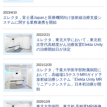
2023/4/10
エレクタ，富士通Japanと医療機関向け放射線治療支援シ
ステムに関する業務連携を開始
2022/2/21
エレクタ，東北大学において，東北初
次世代高精度がん治療装置Elekta Unity
の治療開始日が決定
2021/12/20
エレクタ，千葉大学医学部附属病院に
おいて，高磁場1.5テスラMRIガイド下
放射線治療システム「Elekta Unity MR
リニアックシステム」日本初治療が開
始
2020/12/9
東北大学病院，東北初 高精度MRI画像