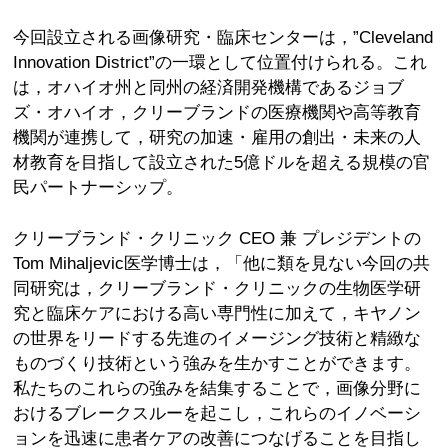
今回設立される画像研究・臨床センターは，”Cleveland
Innovation District”の一環として位置付けられる。これ
は，オハイオ州と同州の経済開発機構であるジョブ
ズ・オハイオ，クリーブランドの医療機関や高等教育
機関が連携して，研究の加速・雇用の創出・未来の人
材教育を目指して設立された5億ドルを超える規模の官
民パートナーシップ。
クリーブランド・クリニック CEO 兼 プレジデントの
Tom Mihaljevic医学博士は，「他に類を見ない今回の共
同研究は，クリーブランド・クリニックの生物医学研
究と臨床ケアにおける高い専門性に加えて，キヤノン
の世界をリードする先進のイメージング技術と精緻な
ものづくり技術という強みを生かすことができます。
私たちのこれらの強みを結集することで，画像分野に
おけるブレークスルーを起こし，これらのイノベーシ
ョンを迅速に患者ケアの改善につなげることを目指し