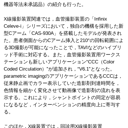
機器等法未承認品）の紹介も行った。
X線撮影装置関連では，血管撮影装置の「Infinix
Celeve-i」シリーズにおいて，独自の機構を採用した新
型Cアーム「CAS-930A」を搭載したモデルが発表され
た。患者側面からのCアーム挿入と210°の回転範囲によ
る3D撮影が可能になったことで，TAVIなどのハイブリ
ッド手術に対応する。また，血管撮影装置用ワークス
テーションも新しいアプリケーション“CCC（Color
Coded Circulation）”が追加され，“V6.1”となった。
parametric imagingのアプリケーションであるCCCは，
従来静止画でカラー表示していた造影剤到達時間を，
色情報を細かく変化させて動画像で造影剤の流れを表
示する。これにより，シャントポイントの同定が容易
になるなど，インターベンションの精度向上に寄与す
る。
このほか，X線装置では，回診用X線撮影装置