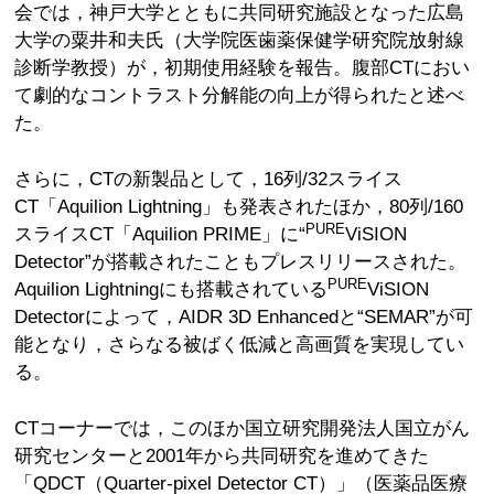
会では，神戸大学とともに共同研究施設となった広島
大学の粟井和夫氏（大学院医歯薬保健学研究院放射線
診断学教授）が，初期使用経験を報告。腹部CTにおい
て劇的なコントラスト分解能の向上が得られたと述べ
た。
さらに，CTの新製品として，16列/32スライス
CT「Aquilion Lightning」も発表されたほか，80列/160
PURE
スライスCT「Aquilion PRIME」に“
ViSION
Detector”が搭載されたこともプレスリリースされた。
PURE
Aquilion Lightningにも搭載されている
ViSION
Detectorによって，AIDR 3D Enhancedと“SEMAR”が可
能となり，さらなる被ばく低減と高画質を実現してい
る。
CTコーナーでは，このほか国立研究開発法人国立がん
研究センターと2001年から共同研究を進めてきた
「QDCT（Quarter-pixel Detector CT）」（医薬品医療