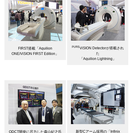
PURE
ViSION Detectorが搭載され
FIRST搭載「Aquilion
た
ONE/ViSION FIRST Edition」
「Aquilion Lightning」
新型Cアーム採用の「Infinix
QDCT開発に尽力した森山紀之氏