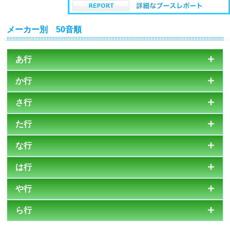
メーカー別
50音順
あ行
か行
さ行
た行
な行
は行
や行
ら行