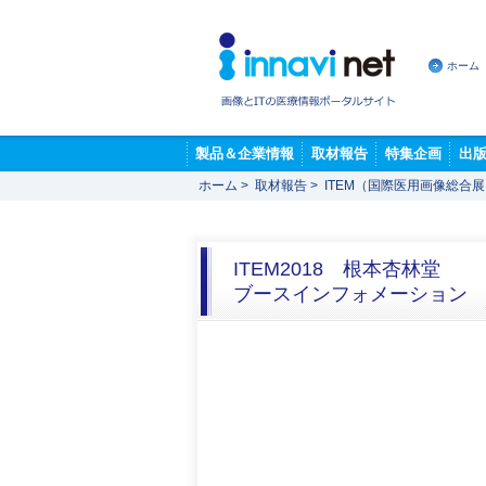
ホーム
製品＆企業情報
取材報告
特集企画
出
ホーム
>
取材報告
>
ITEM（国際医用画像総合
ITEM2018 根本杏林堂
ブースインフォメーション