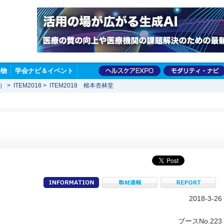
版物
学会ナビ＆イベント
展）
>
ITEM2018
>
ITEM2018 根本杏林堂
information
取材速報
R
2018-3-26
ブースNo.223