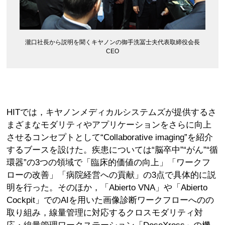
瀧口社長から説明を聞くキヤノンの御手洗冨士夫代表取締役会長
CEO
HITでは，キヤノンメディカルシステムズが提供するさ
まざまなモダリティやアプリケーションをさらに向上
させるコンセプトとして“Collaborative imaging”を紹介
するブースを設けた。疾患については“脳卒中”“がん”“循
環器”の3つの領域で「臨床的価値の向上」「ワークフ
ローの改善」「病院経営への貢献」の3点で具体的に説
明を行った。そのほか，「Abierto VNA」や「Abierto
Cockpit」でのAIを用いた画像診断ワークフローへのの
取り組み，線量管理に対応するクロスモダリティ対
応・線量管理ワークステーション「DoseXross」の機