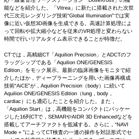
能などを紹介した。「Vitrea」に新たに搭載された次世
代三次元レンダリング技術“Global Illumination”では実
像に近い仮想3D画像を生成できる。高速計算処理によ
って回転や拡大縮小などを従来のVR処理と変わらない
時間で行いリアルタイム表示できることが特徴だ。
CTでは，高精細CT「Aquilion Precision」とADCTのフ
ラッグシップである「Aquilion ONE/GENESIS
Edition」をモック展示。最新の臨床画像をモニタで紹
介したほか，ディープラーニングを用いた画像再構成
技術“AiCE”が，Aquilion Precision（body）に続いて
Aquilion ONE/GENESIS Edition（lung，body，
cardiac）にも適応したことを紹介した。また，
「Aquilion Start」は，高機能をコンパクトにパッケー
ジした16列CTで，SEMARやAIDR 3D Enhancedなどを
搭載してアーチファクトを低減する。さらに，“NAVI
Mode + ”によってCT検査の一連の操作を対話形式でセ