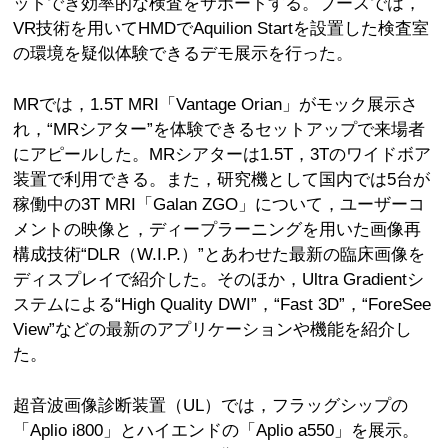
ットでき効率的な検査をサポートする。ブースでは，
VR技術を用いてHMDでAquilion Startを設置した検査室
の環境を疑似体験できるデモ展示を行った。
MRでは，1.5T MRI「Vantage Orian」がモック展示さ
れ，“MRシアター”を体験できるセットアップで来場者
にアピールした。MRシアターは1.5T，3Tのワイドボア
装置で利用できる。また，研究機として国内では5台が
稼働中の3T MRI「Galan ZGO」について，ユーザーコ
メントの映像と，ディープラーニングを用いた画像再
構成技術“DLR（W.I.P.）”とあわせた最新の臨床画像を
ディスプレイで紹介した。そのほか，Ultra Gradientシ
ステムによる“High Quality DWI”，“Fast 3D”，“ForeSee
View”などの最新のアプリケーションや機能を紹介し
た。
超音波画像診断装置（UL）では，フラッグシップの
「Aplio i800」とハイエンドの「Aplio a550」を展示。