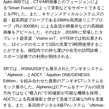
Aplio i800では，CTやMR画像とのフュージョンによ
る“Smart Fusion”によって穿刺などをサポートできるこ
とをPRした。また，キヤノンメディカルシステムズの
超・超高周波プローブである33MHz高周波リニアプロ
ーブ（PLI-3003BX）による血流や静脈弁などの高精細
画像をアピールした。そのほか，2018年に登場したタ
ブレット超音波「Viamo sv7」がITEMでは初出展され
た。12インチのモニタで1回の充電で3時間使用するこ
とができる。病院内での持ち運びや在宅や訪問診療，
スポーツ診療での利用が期待される。
XRでは，RSNA2018でも展示されたアンギオシステム
「Alphenix」とADCT「Aquilion ONE/GENESIS
Edition」を組み合わせた最新のアンギオCTシステムを
モック展示した。AlphenixはCアームをテーブルの頭頂
方向ではなく“横入れ”で3D撮影が可能な機構を採用，
ADCTによる高速撮影と併せて迅速で正確なIVRを支援
する。また，多目的デジタルX線TVシステム「Ultimax-