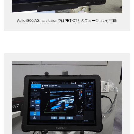
Aplio i800のSmart fusionではPET-CTとのフュージョンが可能