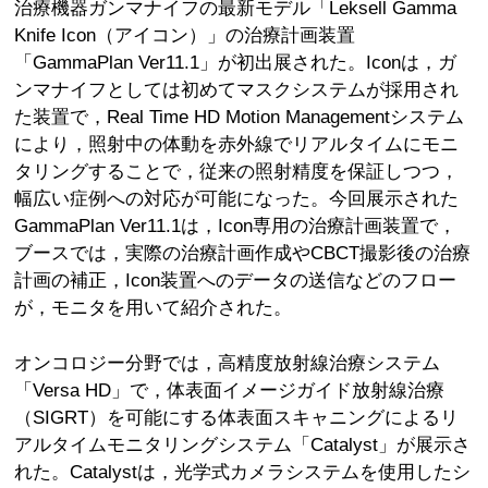
治療機器ガンマナイフの最新モデル「Leksell Gamma
Knife Icon（アイコン）」の治療計画装置
「GammaPlan Ver11.1」が初出展された。Iconは，ガ
ンマナイフとしては初めてマスクシステムが採用され
た装置で，Real Time HD Motion Managementシステム
により，照射中の体動を赤外線でリアルタイムにモニ
タリングすることで，従来の照射精度を保証しつつ，
幅広い症例への対応が可能になった。今回展示された
GammaPlan Ver11.1は，Icon専用の治療計画装置で，
ブースでは，実際の治療計画作成やCBCT撮影後の治療
計画の補正，Icon装置へのデータの送信などのフロー
が，モニタを用いて紹介された。
オンコロジー分野では，高精度放射線治療システム
「Versa HD」で，体表面イメージガイド放射線治療
（SIGRT）を可能にする体表面スキャニングによるリ
アルタイムモニタリングシステム「Catalyst」が展示さ
れた。Catalystは，光学式カメラシステムを使用したシ